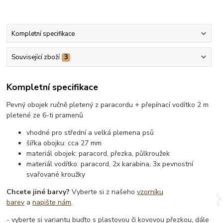
Kompletní specifikace
Související zboží
3
Kompletní specifikace
Pevný obojek ručně pletený z paracordu + přepínací vodítko 2 m
pletené ze 6-ti pramenů
vhodné pro střední a velká plemena psů
šířka obojku: cca 27 mm
materiál obojek: paracord, přezka, půlkroužek
materiál vodítko: paracord, 2x karabina, 3x pevnostní
svařované kroužky
Chcete jiné barvy?
Vyberte si z našeho
vzorníku
barev
a
napište nám
.
- vyberte si variantu buďto s plastovou či kovovou přezkou, dále