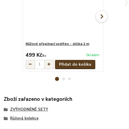
Růžové přepínací vodítko - délka 2 m
Růžový pevný 
cena od
499 Kč
349 Kč
Skladem
/
ks
/
ks
Přidat do košíku
Zboží zařazeno v kategoriích
ZVÝHODNĚNÉ SETY
Růžová kolekce