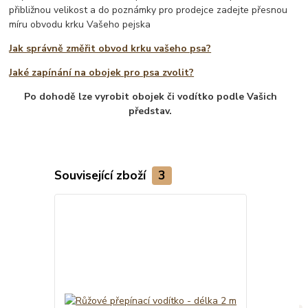
přibližnou velikost a do poznámky pro prodejce zadejte přesnou
míru obvodu krku Vašeho pejska
Jak správně změřit obvod krku vašeho psa?
Jaké zapínání na obojek pro psa zvolit?
Po dohodě lze vyrobit obojek či vodítko podle Vašich
představ.
Související zboží
3