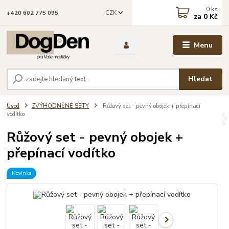
0
ks
CZK
+420 602 775 095
za
0 Kč
Menu
Hledat
Úvod
ZVÝHODNĚNÉ SETY
Růžový set - pevný obojek + přepínací
vodítko
Růžový set - pevný obojek +
přepínací vodítko
Novinka