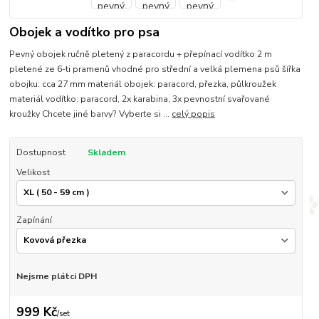
Obojek a vodítko pro psa
Pevný obojek ručně pletený z paracordu + přepínací vodítko 2 m
pletené ze 6-ti pramenů vhodné pro střední a velká plemena psů šířka
obojku: cca 27 mm materiál obojek: paracord, přezka, půlkroužek
materiál vodítko: paracord, 2x karabina, 3x pevnostní svařované
kroužky Chcete jiné barvy? Vyberte si ...
celý popis
Dostupnost
Skladem
Velikost
Zapínání
Nejsme plátci DPH
999 Kč
/
set