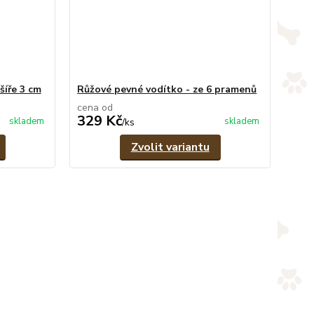
šíře 3 cm
Růžové pevné vodítko - ze 6 pramenů
cena od
329 Kč
skladem
skladem
/
ks
Zvolit variantu