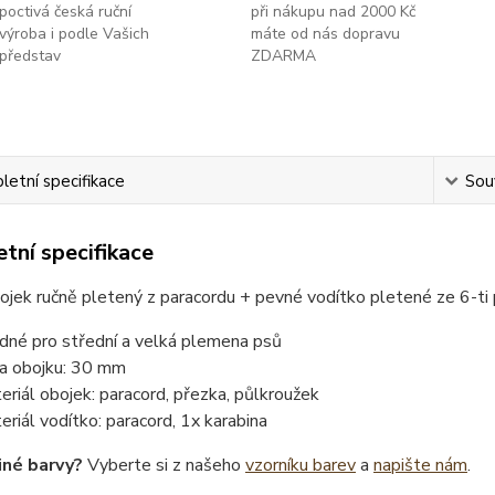
poctivá česká ruční
při nákupu nad 2000 Kč
výroba i podle Vašich
máte od nás dopravu
představ
ZDARMA
etní specifikace
Souv
tní specifikace
ojek ručně pletený z paracordu + pevné vodítko pletené ze 6-t
dné pro střední a velká plemena psů
ka obojku: 30 mm
eriál obojek: paracord, přezka, půlkroužek
eriál vodítko: paracord, 1x karabina
iné barvy?
Vyberte si z našeho
vzorníku barev
a
napište nám
.