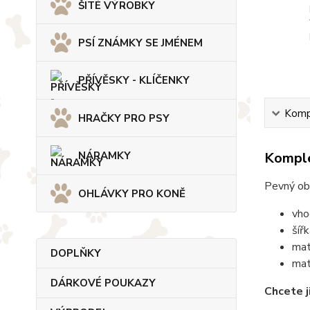
ŠITÉ VÝROBKY
PSÍ ZNÁMKY SE JMÉNEM
PŘÍVĚSKY - KLÍČENKY
Kompl
HRAČKY PRO PSY
Komple
NÁRAMKY
Pevný ob
OHLÁVKY PRO KONĚ
vho
šíř
mat
DOPLŇKY
mat
DÁRKOVÉ POUKAZY
Chcete j