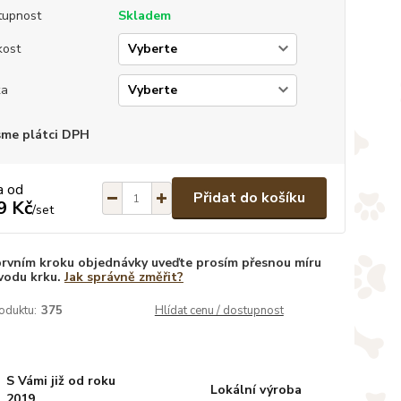
tupnost
Skladem
kost
ka
sme plátci DPH
a od
Přidat do košíku
9 Kč
/
set
prvním kroku objednávky uveďte prosím přesnou míru
vodu krku.
Jak správně změřit?
oduktu:
375
Hlídat cenu / dostupnost
S Vámi již od roku
Lokální výroba
2019