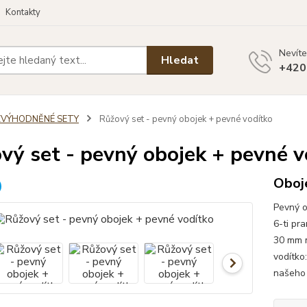
Kontakty
Nevíte
Hledat
+420
ZVÝHODNĚNÉ SETY
Růžový set - pevný obojek + pevné vodítko
vý set - pevný obojek + pevné v
Oboje
Pevný o
6-ti pr
30 mm m
vodítko
našeho 