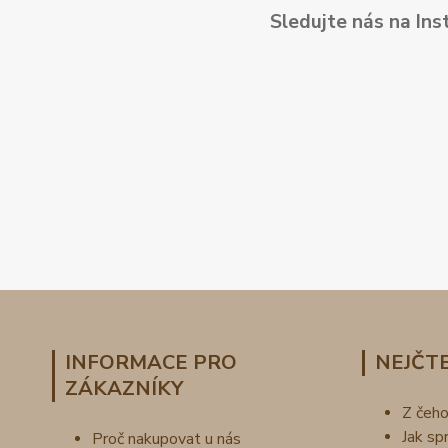
Sledujte nás na Ins
INFORMACE PRO
NEJČTE
ZÁKAZNÍKY
Z čeh
Jak sp
Proč nakupovat u nás