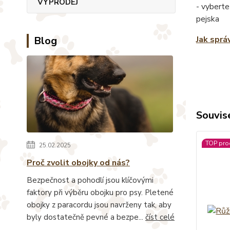
VÝPRODEJ
- vyberte
pejska
Blog
Jak sprá
Souvise
TOP pro
25.02.2025
Proč zvolit obojky od nás?
Bezpečnost a pohodlí jsou klíčovými
faktory při výběru obojku pro psy. Pletené
obojky z paracordu jsou navrženy tak, aby
byly dostatečně pevné a bezpe...
číst celé