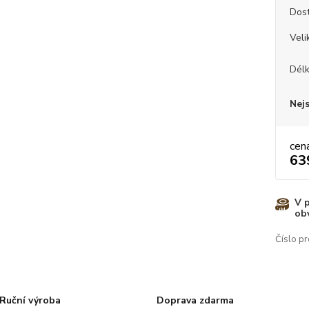
Dos
Veli
Dél
Nej
cen
63
V 
ob
Číslo pr
Ruční výroba
Doprava zdarma