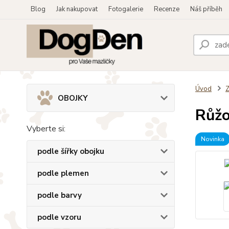
Blog
Jak nakupovat
Fotogalerie
Recenze
Náš příběh
Úvod
OBOJKY
Růžo
Vyberte si:
Novinka
podle šířky obojku
podle plemen
podle barvy
podle vzoru