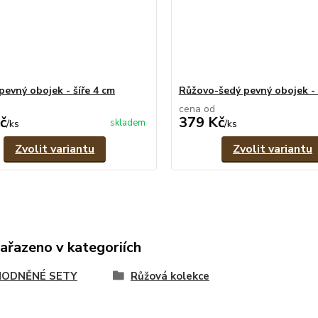
pevný obojek - šíře 4 cm
Růžovo-šedý pevný obojek - 
cena od
č
379 Kč
skladem
/
ks
/
ks
Zvolit variantu
Zvolit variantu
zařazeno v kategoriích
ODNĚNÉ SETY
Růžová kolekce