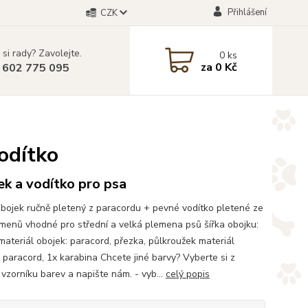
Přihlášení
CZK
 si rady? Zavolejte.
0
ks
za
0 Kč
 602 775 095
odítko
k a vodítko pro psa
bojek ručně pletený z paracordu + pevné vodítko pletené ze
amenů vhodné pro střední a velká plemena psů šířka obojku:
ateriál obojek: paracord, přezka, půlkroužek materiál
: paracord, 1x karabina Chcete jiné barvy? Vyberte si z
vzorníku barev a napište nám. - vyb...
celý popis