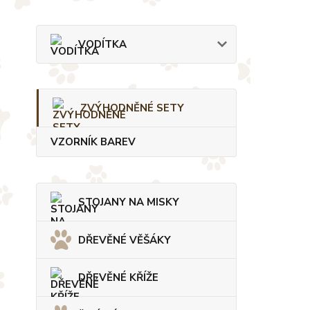
VODÍTKA
ZVÝHODNĚNÉ SETY
VZORNÍK BAREV
STOJANY NA MISKY
DŘEVĚNÉ VĚŠÁKY
DŘEVĚNÉ KŘÍŽE