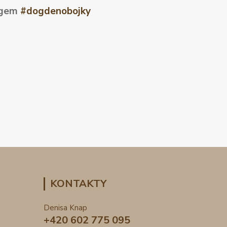
tagem
#dogdenobojky
KONTAKTY
Denisa Knap
+420 602 775 095