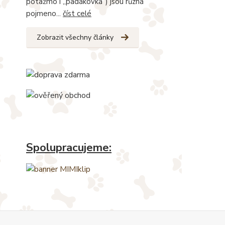
potažmo i „padákovka“) jsou různá
pojmeno...
číst celé
Zobrazit všechny články
Spolupracujeme: