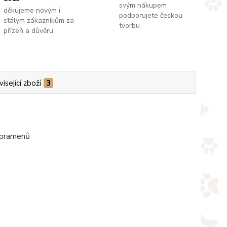
svým nákupem
děkujeme novým i
podporujete českou
stálým zákazníkům za
tvorbu
přízeň a důvěru
isející zboží
3
i pramenů