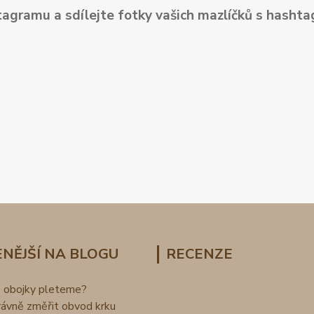
tagramu a sdílejte fotky vašich mazlíčků s hash
NĚJŠÍ NA BLOGU
RECENZE
o obojky pleteme?
rávně změřit obvod krku