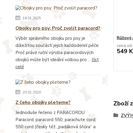
18.01.2025
Obojky pro psy: Proč zvolit paracord?
Růžový 
Výběr správného obojku pro psy je
důležitou součástí jejich každodenní péče.
cena od
549 K
Proč právě ruční výroba paracordových
obojků může být ideální volbou pro ...
číst
celé
20.01.2020
Z čeho obojky pleteme?
Zboží 
Jednoduše řečeno z PARACORDU.
ZVÝH
Paracord, paracord 550, parachute cord,
550 cord (česky též „padáková šňůra“ a