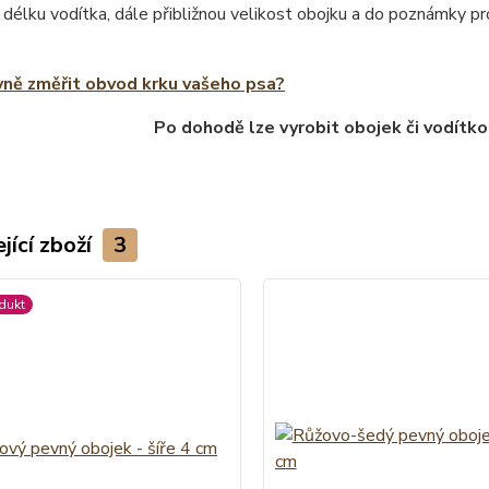
 délku vodítka, dále přibližnou velikost obojku a do poznámky 
vně změřit obvod krku vašeho psa?
Po dohodě lze vyrobit obojek či vodítko
jící zboží
3
dukt