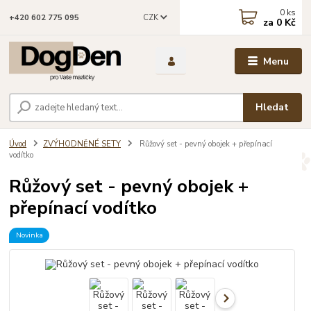
0
ks
CZK
+420 602 775 095
za
0 Kč
Menu
Hledat
Úvod
ZVÝHODNĚNÉ SETY
Růžový set - pevný obojek + přepínací
vodítko
Růžový set - pevný obojek +
přepínací vodítko
Novinka