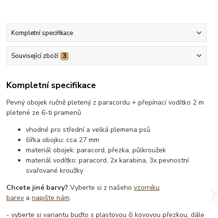
Kompletní specifikace
Související zboží
3
Kompletní specifikace
Pevný obojek ručně pletený z paracordu + přepínací vodítko 2 m
pletené ze 6-ti pramenů
vhodné pro střední a velká plemena psů
šířka obojku: cca 27 mm
materiál obojek: paracord, přezka, půlkroužek
materiál vodítko: paracord, 2x karabina, 3x pevnostní
svařované kroužky
Chcete jiné barvy?
Vyberte si z našeho
vzorníku
barev
a
napište nám
.
- vyberte si variantu buďto s plastovou či kovovou přezkou, dále