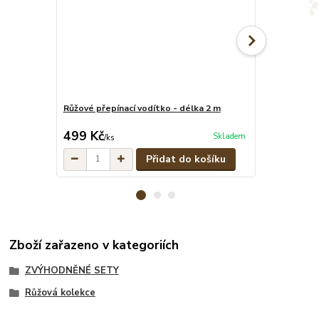
Růžové přepínací vodítko - délka 2 m
Růžový pevný 
cena od
499 Kč
349 Kč
Skladem
/
ks
/
ks
Přidat do košíku
Zboží zařazeno v kategoriích
ZVÝHODNĚNÉ SETY
Růžová kolekce