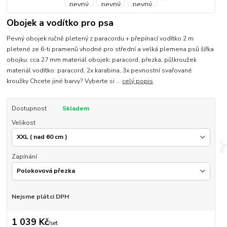
Obojek a vodítko pro psa
Pevný obojek ručně pletený z paracordu + přepínací vodítko 2 m
pletené ze 6-ti pramenů vhodné pro střední a velká plemena psů šířka
obojku: cca 27 mm materiál obojek: paracord, přezka, půlkroužek
materiál vodítko: paracord, 2x karabina, 3x pevnostní svařované
kroužky Chcete jiné barvy? Vyberte si ...
celý popis
Dostupnost
Skladem
Velikost
Zapínání
Nejsme plátci DPH
1 039 Kč
/
set