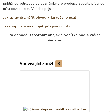
přibližnou velikost a do poznámky pro prodejce zadejte přesnou
míru obvodu krku Vašeho pejska
Jak správně změřit obvod krku vašeho psa?
Jaké zapínání na obojek pro psa zvolit?
Po dohodě lze vyrobit obojek či vodítko podle Vašich
představ.
Související zboží
3