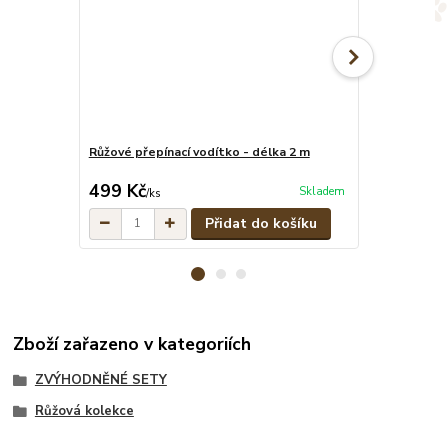
Růžové přepínací vodítko - délka 2 m
Růžový pevný 
cena od
499 Kč
349 Kč
Skladem
/
ks
/
ks
Přidat do košíku
Zboží zařazeno v kategoriích
ZVÝHODNĚNÉ SETY
Růžová kolekce