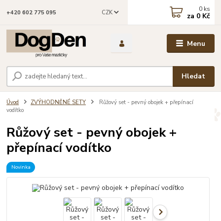
0
ks
CZK
+420 602 775 095
za
0 Kč
Menu
Hledat
Úvod
ZVÝHODNĚNÉ SETY
Růžový set - pevný obojek + přepínací
vodítko
Růžový set - pevný obojek +
přepínací vodítko
Novinka