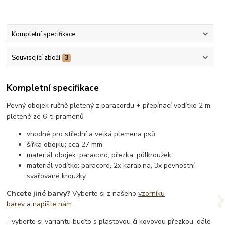
Kompletní specifikace
Související zboží
3
Kompletní specifikace
Pevný obojek ručně pletený z paracordu + přepínací vodítko 2 m
pletené ze 6-ti pramenů
vhodné pro střední a velká plemena psů
šířka obojku: cca 27 mm
materiál obojek: paracord, přezka, půlkroužek
materiál vodítko: paracord, 2x karabina, 3x pevnostní
svařované kroužky
Chcete jiné barvy?
Vyberte si z našeho
vzorníku
barev
a
napište nám
.
- vyberte si variantu buďto s plastovou či kovovou přezkou, dále