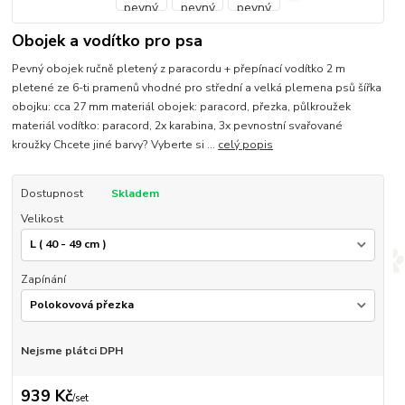
Obojek a vodítko pro psa
Pevný obojek ručně pletený z paracordu + přepínací vodítko 2 m
pletené ze 6-ti pramenů vhodné pro střední a velká plemena psů šířka
obojku: cca 27 mm materiál obojek: paracord, přezka, půlkroužek
materiál vodítko: paracord, 2x karabina, 3x pevnostní svařované
kroužky Chcete jiné barvy? Vyberte si ...
celý popis
Dostupnost
Skladem
Velikost
Zapínání
Nejsme plátci DPH
939 Kč
/
set