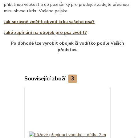
přibližnou velikost a do poznámky pro prodejce zadejte přesnou
míru obvodu krku Vašeho pejska
Jak správně změřit obvod krku vašeho psa?
Jaké zapínání na obojek pro psa zvolit?
Po dohodě lze vyrobit obojek či vodítko podle Vašich
představ.
Související zboží
3