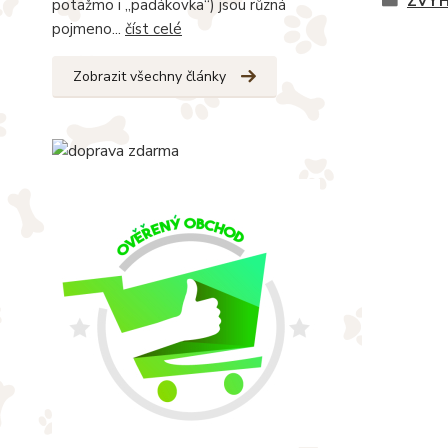
ZVÝH
potažmo i „padákovka“) jsou různá
pojmeno...
číst celé
Zobrazit všechny články