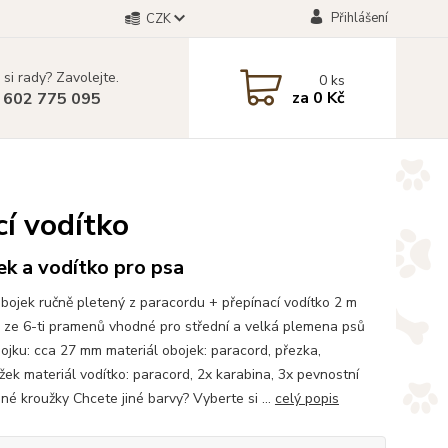
Přihlášení
CZK
 si rady? Zavolejte.
0
ks
za
0 Kč
 602 775 095
cí vodítko
k a vodítko pro psa
bojek ručně pletený z paracordu + přepínací vodítko 2 m
 ze 6-ti pramenů vhodné pro střední a velká plemena psů
bojku: cca 27 mm materiál obojek: paracord, přezka,
žek materiál vodítko: paracord, 2x karabina, 3x pevnostní
né kroužky Chcete jiné barvy? Vyberte si ...
celý popis