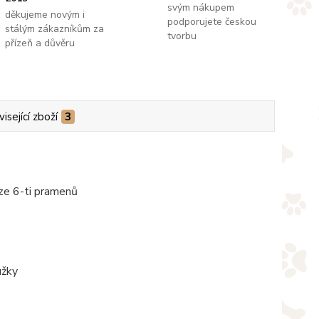
svým nákupem
děkujeme novým i
podporujete českou
stálým zákazníkům za
tvorbu
přízeň a důvěru
isející zboží
3
 ze 6-ti pramenů
užky