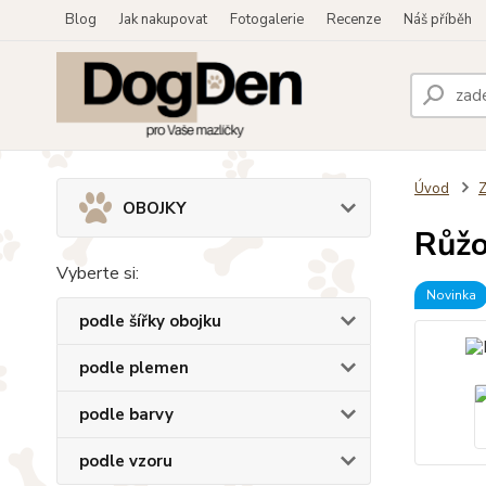
Blog
Jak nakupovat
Fotogalerie
Recenze
Náš příběh
Úvod
OBOJKY
Růžo
Vyberte si:
Novinka
podle šířky obojku
podle plemen
podle barvy
podle vzoru