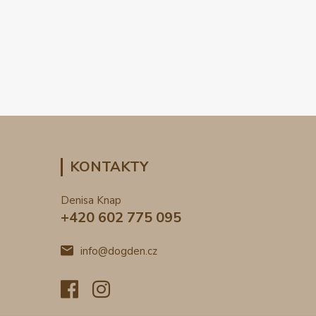
KONTAKTY
Denisa Knap
+420 602 775 095
info@dogden.cz