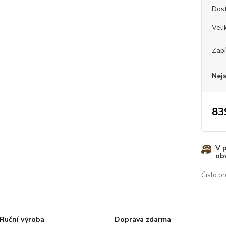
Dos
Veli
Zapí
Nej
83
V 
ob
Číslo pr
Ruční výroba
Doprava zdarma