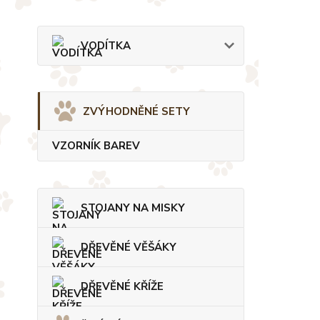
VODÍTKA
ZVÝHODNĚNÉ SETY
VZORNÍK BAREV
STOJANY NA MISKY
DŘEVĚNÉ VĚŠÁKY
DŘEVĚNÉ KŘÍŽE