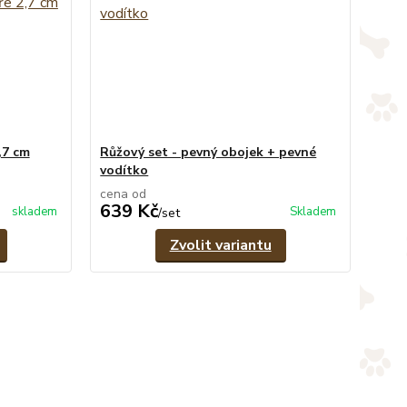
,7 cm
Růžový set - pevný obojek + pevné
vodítko
cena od
639 Kč
skladem
Skladem
/
set
Zvolit variantu