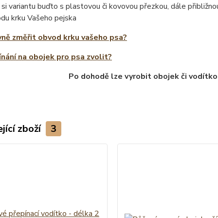
 si variantu buďto s plastovou či kovovou přezkou, dále přibliž
odu krku Vašeho pejska
vně změřit obvod krku vašeho psa?
ínání na obojek pro psa zvolit?
Po dohodě lze vyrobit obojek či vodítko
jící zboží
3