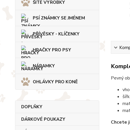
ŠITÉ VÝROBKY
PSÍ ZNÁMKY SE JMÉNEM
PŘÍVĚSKY - KLÍČENKY
Kompl
HRAČKY PRO PSY
Komple
NÁRAMKY
Pevný obo
OHLÁVKY PRO KONĚ
vho
šíř
mat
DOPLŇKY
mat
DÁRKOVÉ POUKAZY
Chcete j