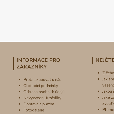
INFORMACE PRO
NEJČTE
ZÁKAZNÍKY
Z čeh
Jak sp
Proč nakupovat u nás
vašeh
Obchodní podmínky
Jakou 
Ochrana osobních údajů
Jaké z
Nevyzvednutí zásilky
zvolit
Doprava a platba
Pleme
Fotogalerie