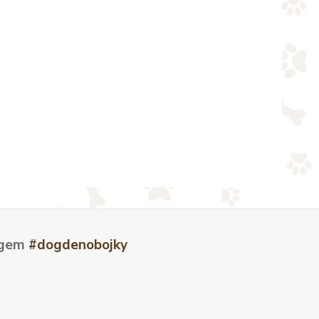
tagem
#dogdenobojky