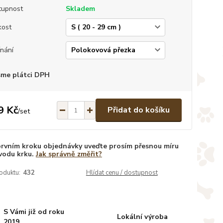
tupnost
Skladem
kost
nání
sme plátci DPH
9 Kč
Přidat do košíku
/
set
prvním kroku objednávky uveďte prosím přesnou míru
vodu krku.
Jak správně změřit?
oduktu:
432
Hlídat cenu / dostupnost
S Vámi již od roku
Lokální výroba
2019