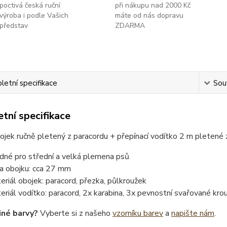
poctivá česká ruční
při nákupu nad 2000 Kč
výroba i podle Vašich
máte od nás dopravu
představ
ZDARMA
etní specifikace
Souv
tní specifikace
jek ručně pletený z paracordu + přepínací vodítko 2 m pletené
dné pro střední a velká plemena psů
ka obojku: cca 27 mm
eriál obojek: paracord, přezka, půlkroužek
eriál vodítko: paracord, 2x karabina, 3x pevnostní svařované kro
iné barvy?
Vyberte si z našeho
vzorníku barev
a
napište nám
.