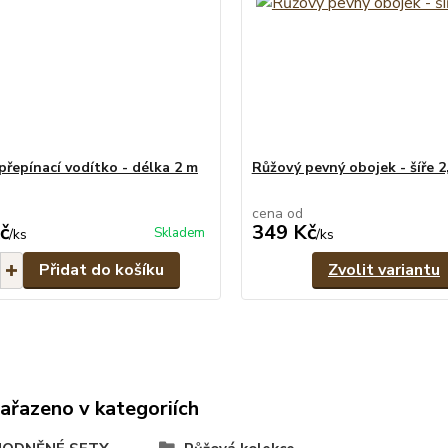
přepínací vodítko - délka 2 m
Růžový pevný obojek - šíře 2
cena od
č
349 Kč
Skladem
/
ks
/
ks
Přidat do košíku
Zvolit variantu
zařazeno v kategoriích