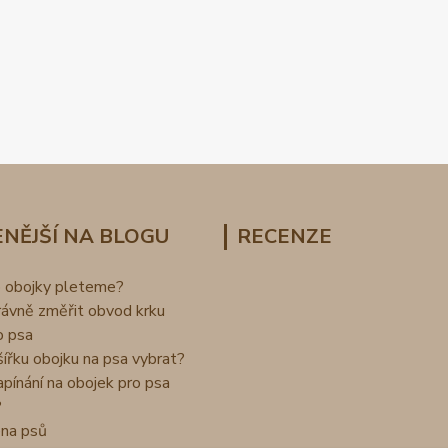
NĚJŠÍ NA BLOGU
RECENZE
o obojky pleteme?
rávně změřit obvod krku
o psa
šířku obojku na psa vybrat?
apínání na obojek pro psa
?
na psů