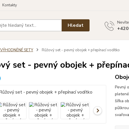
Kontakty
Nevíte
Hledat
+420
ZVÝHODNĚNÉ SETY
Růžový set - pevný obojek + přepínací vodítko
vý set - pevný obojek + přepína
Oboje
Pevný o
pletené
šířka o
půlkrou
svařova