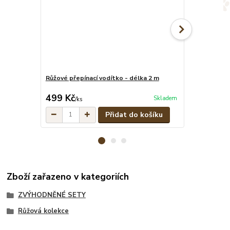
Růžové přepínací vodítko - délka 2 m
Růžový pevný 
cena od
499 Kč
349 Kč
Skladem
/
ks
/
ks
Přidat do košíku
Zboží zařazeno v kategoriích
ZVÝHODNĚNÉ SETY
Růžová kolekce