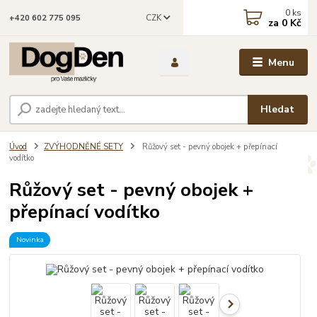
0
ks
CZK
+420 602 775 095
za
0 Kč
Menu
Hledat
Úvod
ZVÝHODNĚNÉ SETY
Růžový set - pevný obojek + přepínací
vodítko
Růžový set - pevný obojek +
přepínací vodítko
Novinka