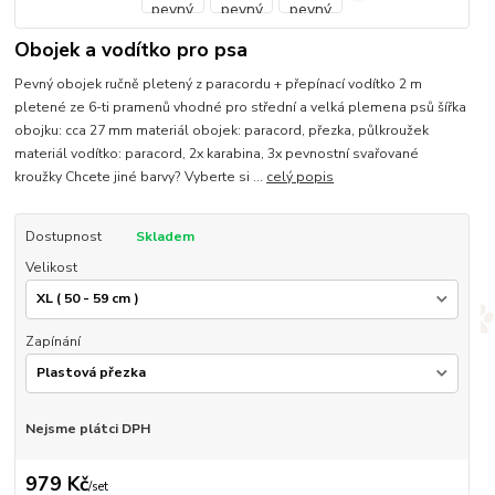
Obojek a vodítko pro psa
Pevný obojek ručně pletený z paracordu + přepínací vodítko 2 m
pletené ze 6-ti pramenů vhodné pro střední a velká plemena psů šířka
obojku: cca 27 mm materiál obojek: paracord, přezka, půlkroužek
materiál vodítko: paracord, 2x karabina, 3x pevnostní svařované
kroužky Chcete jiné barvy? Vyberte si ...
celý popis
Dostupnost
Skladem
Velikost
Zapínání
Nejsme plátci DPH
979 Kč
/
set