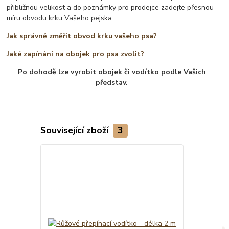
přibližnou velikost a do poznámky pro prodejce zadejte přesnou
míru obvodu krku Vašeho pejska
Jak správně změřit obvod krku vašeho psa?
Jaké zapínání na obojek pro psa zvolit?
Po dohodě lze vyrobit obojek či vodítko podle Vašich
představ.
Související zboží
3