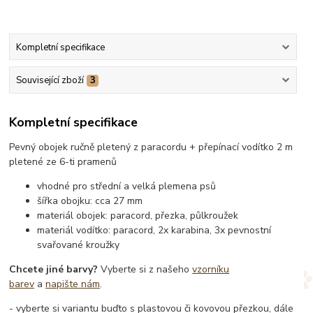
Kompletní specifikace
Související zboží
3
Kompletní specifikace
Pevný obojek ručně pletený z paracordu + přepínací vodítko 2 m
pletené ze 6-ti pramenů
vhodné pro střední a velká plemena psů
šířka obojku: cca 27 mm
materiál obojek: paracord, přezka, půlkroužek
materiál vodítko: paracord, 2x karabina, 3x pevnostní
svařované kroužky
Chcete jiné barvy?
Vyberte si z našeho
vzorníku
barev
a
napište nám
.
- vyberte si variantu buďto s plastovou či kovovou přezkou, dále