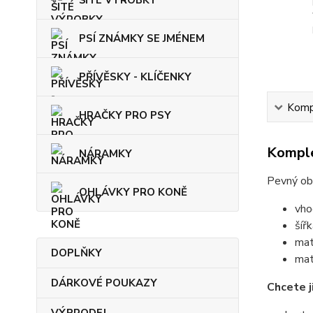
ŠITÉ VÝROBKY
PSÍ ZNÁMKY SE JMÉNEM
PŘÍVĚSKY - KLÍČENKY
Kompl
HRAČKY PRO PSY
Komple
NÁRAMKY
Pevný obo
OHLÁVKY PRO KONĚ
vho
šíř
mat
DOPLŇKY
mat
DÁRKOVÉ POUKAZY
Chcete j
VÝPRODEJ