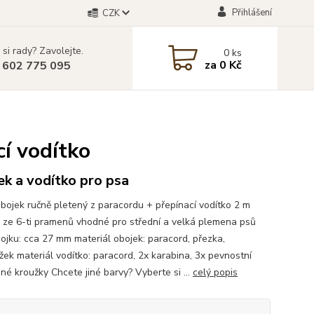
Přihlášení
CZK
 si rady? Zavolejte.
0
ks
za
0 Kč
 602 775 095
cí vodítko
k a vodítko pro psa
bojek ručně pletený z paracordu + přepínací vodítko 2 m
 ze 6-ti pramenů vhodné pro střední a velká plemena psů
bojku: cca 27 mm materiál obojek: paracord, přezka,
žek materiál vodítko: paracord, 2x karabina, 3x pevnostní
né kroužky Chcete jiné barvy? Vyberte si ...
celý popis