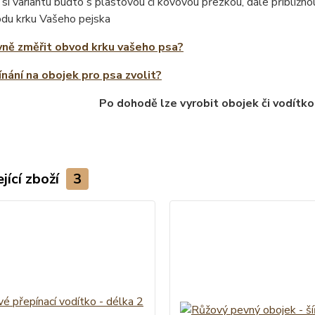
 si variantu buďto s plastovou či kovovou přezkou, dále přibliž
odu krku Vašeho pejska
vně změřit obvod krku vašeho psa?
ínání na obojek pro psa zvolit?
Po dohodě lze vyrobit obojek či vodítko
jící zboží
3