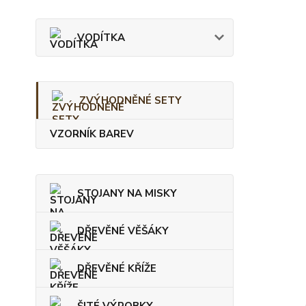
VODÍTKA
ZVÝHODNĚNÉ SETY
VZORNÍK BAREV
STOJANY NA MISKY
DŘEVĚNÉ VĚŠÁKY
DŘEVĚNÉ KŘÍŽE