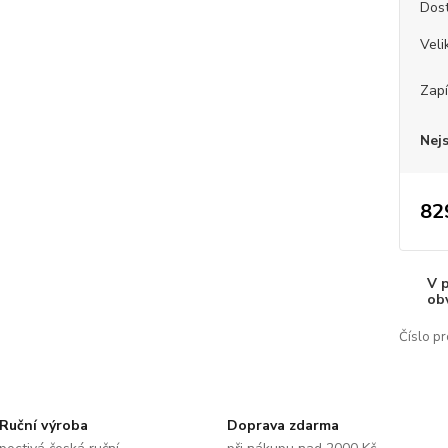
Dos
Veli
Zapí
Nej
82
V 
ob
Číslo pr
Ruční výroba
Doprava zdarma