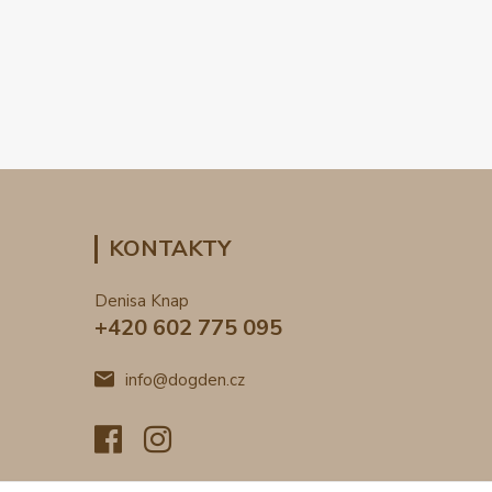
KONTAKTY
Denisa Knap
+420 602 775 095
info@dogden.cz