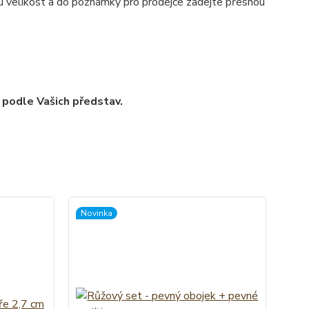
nou velikost a do poznámky pro prodejce zadejte přesnou
 podle Vašich představ.
Novinka