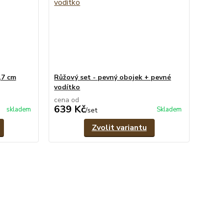
,7 cm
Růžový set - pevný obojek + pevné
vodítko
cena od
639 Kč
skladem
Skladem
/
set
Zvolit variantu