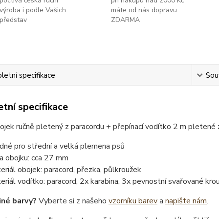
poctivá česká ruční
při nákupu nad 2000 Kč
výroba i podle Vašich
máte od nás dopravu
představ
ZDARMA
etní specifikace
Souv
tní specifikace
jek ručně pletený z paracordu + přepínací vodítko 2 m pletené
dné pro střední a velká plemena psů
ka obojku: cca 27 mm
eriál obojek: paracord, přezka, půlkroužek
eriál vodítko: paracord, 2x karabina, 3x pevnostní svařované kro
iné barvy?
Vyberte si z našeho
vzorníku barev
a
napište nám
.