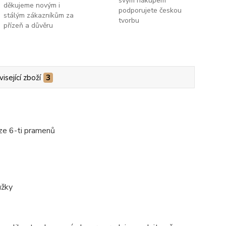
svým nákupem
děkujeme novým i
podporujete českou
stálým zákazníkům za
tvorbu
přízeň a důvěru
isející zboží
3
 ze 6-ti pramenů
užky