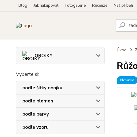
Blog
Jak nakupovat
Fotogalerie
Recenze
Náš příběh
Úvod
OBOJKY
Růžo
Vyberte si:
Novinka
podle šířky obojku
podle plemen
podle barvy
podle vzoru