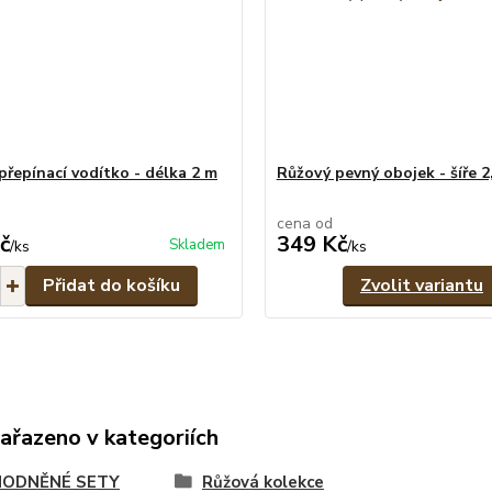
přepínací vodítko - délka 2 m
Růžový pevný obojek - šíře 2
cena od
č
349 Kč
Skladem
/
ks
/
ks
Přidat do košíku
Zvolit variantu
zařazeno v kategoriích
ODNĚNÉ SETY
Růžová kolekce