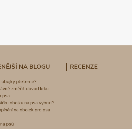
NĚJŠÍ NA BLOGU
RECENZE
o obojky pleteme?
rávně změřit obvod krku
o psa
šířku obojku na psa vybrat?
apínání na obojek pro psa
?
na psů