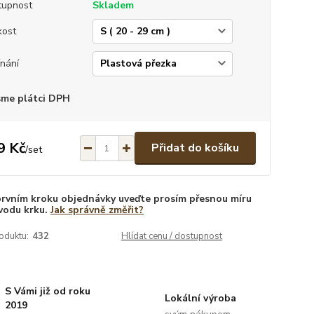
tupnost
Skladem
kost
nání
sme plátci DPH
9 Kč
Přidat do košíku
/
set
prvním kroku objednávky uveďte prosím přesnou míru
vodu krku.
Jak správně změřit?
oduktu:
432
Hlídat cenu / dostupnost
S Vámi již od roku
Lokální výroba
2019