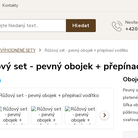
Kontakty
Nevíte
Hledat
+420
ZVÝHODNĚNÉ SETY
Růžový set - pevný obojek + přepínací vodítko
vý set - pevný obojek + přepína
Oboje
Pevný o
pletené
šířka o
půlkrou
svařova