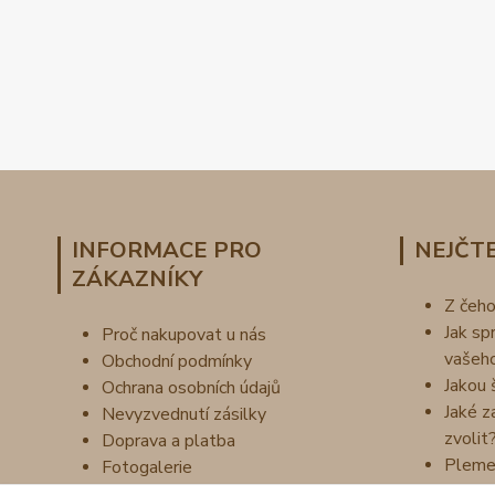
INFORMACE PRO
NEJČTE
ZÁKAZNÍKY
Z čeh
Jak sp
Proč nakupovat u nás
vašeh
Obchodní podmínky
Jakou 
Ochrana osobních údajů
Jaké z
Nevyzvednutí zásilky
zvolit
Doprava a platba
Pleme
Fotogalerie
Náš příběh