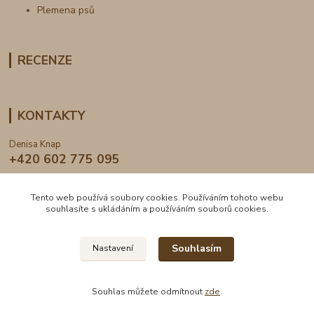
Plemena psů
RECENZE
KONTAKTY
Denisa Knap
+420 602 775 095
info@dogden.cz
Tento web používá soubory cookies. Používáním tohoto webu
souhlasíte s ukládáním a používáním souborů cookies.
Souhlasím
Nastavení
2024 © DogDen.cz, všechna práva vyhrazena
Souhlas můžete odmítnout
zde
.
Vytvořeno na
Eshop-rychle.cz