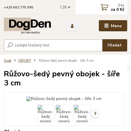
0
ks
CZK
+420 602 775 095
za
0 Kč
Menu
Hledat
Úvod
OBOJKY
Růžovo-šedý pevný obojek - šíře 3 cm
Růžovo-šedý pevný obojek - šíře
3 cm