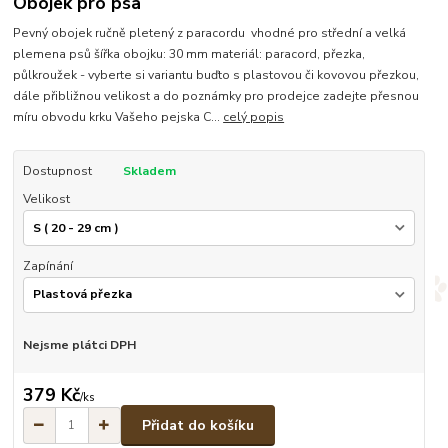
Obojek pro psa
Pevný obojek ručně pletený z paracordu vhodné pro střední a velká
plemena psů šířka obojku: 30 mm materiál: paracord, přezka,
půlkroužek - vyberte si variantu buďto s plastovou či kovovou přezkou,
dále přibližnou velikost a do poznámky pro prodejce zadejte přesnou
míru obvodu krku Vašeho pejska C...
celý popis
Dostupnost
Skladem
Velikost
Zapínání
Nejsme plátci DPH
379 Kč
/
ks
Přidat do košíku