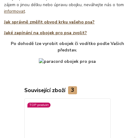
zájem o jinou délku nebo úpravu obojku, neváhejte nás o tom
informovat
.
Jak správně změřit obvod krku vašeho psa?
Jaké zapínání na obojek pro psa zvolit?
Po dohodě lze vyrobit obojek či vodítko podle Vašich
představ.
Související zboží
3
TOP produkt
Novinka