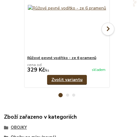
Růžové pevné vodítko - ze 6 pramenů
Růžový set -
cena od
cena od
329 Kč
639 Kč
skladem
/
ks
/
set
Zvolit variantu
Zboží zařazeno v kategoriích
OBOJKY