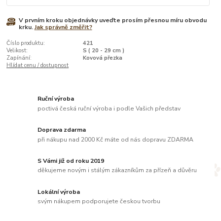
V prvním kroku objednávky uveďte prosím přesnou míru obvodu
krku.
Jak správně změřit?
Číslo produktu:
421
Velikost:
S ( 20 - 29 cm )
Zapínání:
Kovová přezka
Hlídat cenu / dostupnost
Ruční výroba
poctivá česká ruční výroba i podle Vašich představ
Doprava zdarma
při nákupu nad 2000 Kč máte od nás dopravu ZDARMA
S Vámi již od roku 2019
děkujeme novým i stálým zákazníkům za přízeň a důvěru
Lokální výroba
svým nákupem podporujete českou tvorbu