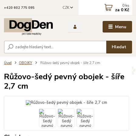
0
ks
CZK
+420 602 775 095
za
0 Kč
Menu
Hledat
Úvod
OBOJKY
Růžovo-šedý pevný obojek - šíře 2,7 cm
Růžovo-šedý pevný obojek - šíře
2,7 cm