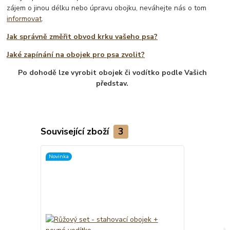
zájem o jinou délku nebo úpravu obojku, neváhejte nás o tom
informovat
.
Jak správně změřit obvod krku vašeho psa?
Jaké zapínání na obojek pro psa zvolit?
Po dohodě lze vyrobit obojek či vodítko podle Vašich
představ.
Související zboží
3
Novinka
TOP produkt