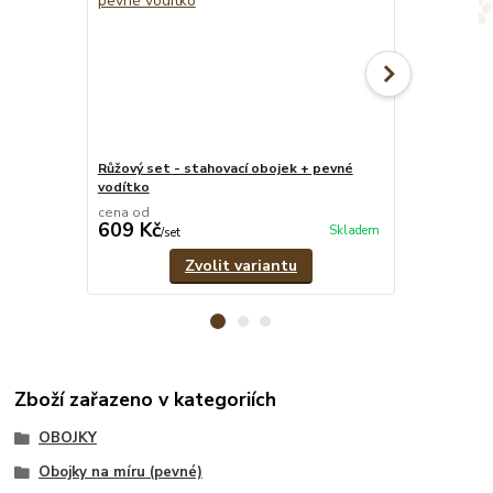
Růžový set - stahovací obojek + pevné
Růžové pevné
vodítko
cena od
cena od
609 Kč
299 Kč
Skladem
/
set
/
ks
Zvolit variantu
Zboží zařazeno v kategoriích
OBOJKY
Obojky na míru (pevné)