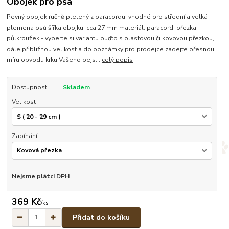
Obojek pro psa
Pevný obojek ručně pletený z paracordu vhodné pro střední a velká
plemena psů šířka obojku: cca 27 mm materiál: paracord, přezka,
půlkroužek - vyberte si variantu buďto s plastovou či kovovou přezkou,
dále přibližnou velikost a do poznámky pro prodejce zadejte přesnou
míru obvodu krku Vašeho pejs...
celý popis
Dostupnost
Skladem
Velikost
Zapínání
Nejsme plátci DPH
369 Kč
/
ks
Přidat do košíku