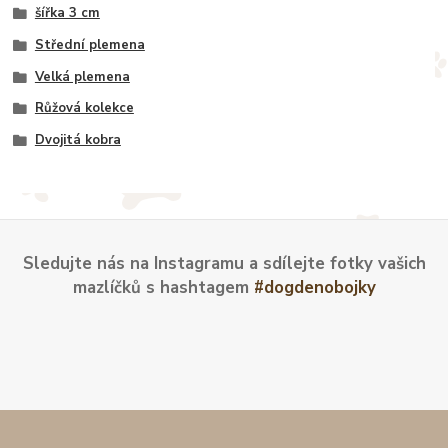
šířka 3 cm
Střední plemena
Velká plemena
Růžová kolekce
Dvojitá kobra
Sledujte nás na Instagramu a sdílejte fotky vašich
mazlíčků s hashtagem
#dogdenobojky