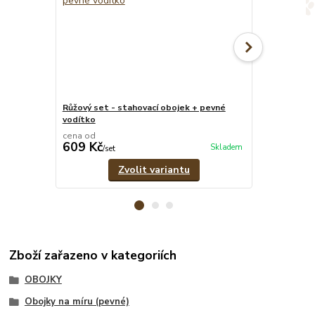
Růžový set - stahovací obojek + pevné
Růžové pevné
vodítko
cena od
cena od
609 Kč
299 Kč
Skladem
/
set
/
ks
Zvolit variantu
Zboží zařazeno v kategoriích
OBOJKY
Obojky na míru (pevné)