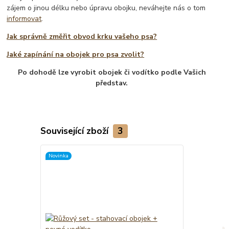
zájem o jinou délku nebo úpravu obojku, neváhejte nás o tom
informovat
.
Jak správně změřit obvod krku vašeho psa?
Jaké zapínání na obojek pro psa zvolit?
Po dohodě lze vyrobit obojek či vodítko podle Vašich
představ.
Související zboží
3
Novinka
TOP produkt