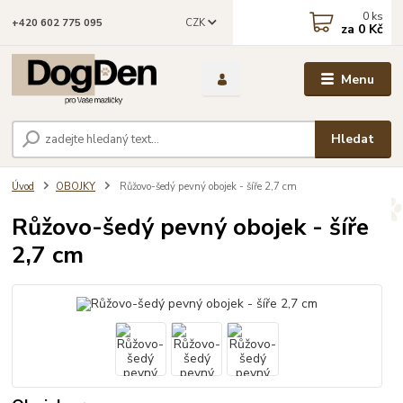
0
ks
CZK
+420 602 775 095
za
0 Kč
Menu
Hledat
Úvod
OBOJKY
Růžovo-šedý pevný obojek - šíře 2,7 cm
Růžovo-šedý pevný obojek - šíře
2,7 cm