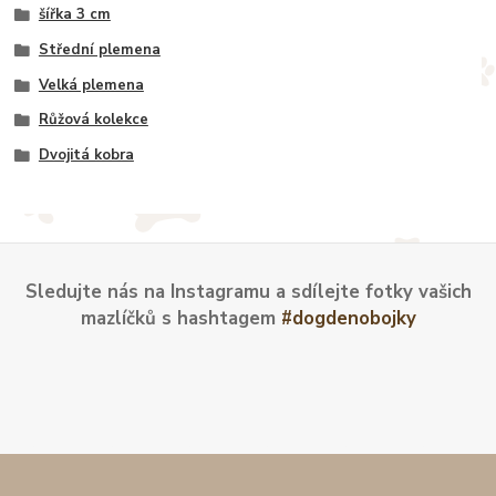
šířka 3 cm
Střední plemena
Velká plemena
Růžová kolekce
Dvojitá kobra
Sledujte nás na Instagramu a sdílejte fotky vašich
mazlíčků s hashtagem
#dogdenobojky