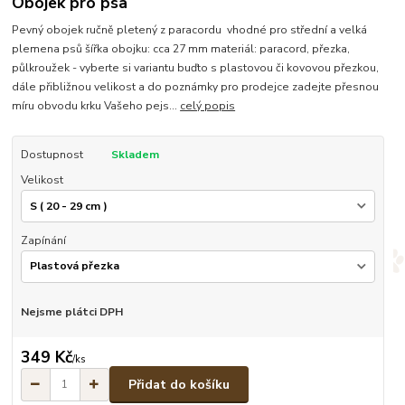
Obojek pro psa
Pevný obojek ručně pletený z paracordu vhodné pro střední a velká
plemena psů šířka obojku: cca 27 mm materiál: paracord, přezka,
půlkroužek - vyberte si variantu buďto s plastovou či kovovou přezkou,
dále přibližnou velikost a do poznámky pro prodejce zadejte přesnou
míru obvodu krku Vašeho pejs...
celý popis
Dostupnost
Skladem
Velikost
Zapínání
Nejsme plátci DPH
349 Kč
/
ks
Přidat do košíku