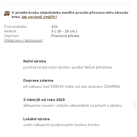
V prvním kroku objednávky uveďte prosím přesnou míru obvodu
krku.
Jak správně změřit?
Číslo produktu:
421
Velikost:
S ( 20 - 29 cm )
Zapínání:
Plastová přezka
Hlídat cenu / dostupnost
Ruční výroba
poctivá česká ruční výroba i podle Vašich představ
Doprava zdarma
při nákupu nad 2000 Kč máte od nás dopravu ZDARMA
S Vámi již od roku 2019
děkujeme novým i stálým zákazníkům za přízeň a důvěru
Lokální výroba
svým nákupem podporujete českou tvorbu