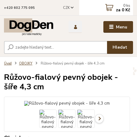
0
ks
CZK
+420 602 775 095
za
0 Kč
Menu
Hledat
Úvod
OBOJKY
Růžovo-fialový pevný obojek - šíře 4,3 cm
Růžovo-fialový pevný obojek -
šíře 4,3 cm