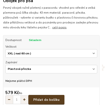
Obojek pro psa
Pevný obojek ručně pletený z paracordu vhodné pro střední a velká
plemena psů šířka obojku: 43 mm materiál: paracord, přezka,
půlkroužek - vyberte si variantu buďto s plastovou či kovovou přezkou,
dále přibližnou velikost a do poznámky pro prodejce zadejte přesnou
míru obvodu krku Vašeho pejska C...
celý popis
Dostupnost
Skladem
Velikost
Zapínání
Nejsme plátci DPH
579 Kč
/
ks
Přidat do košíku