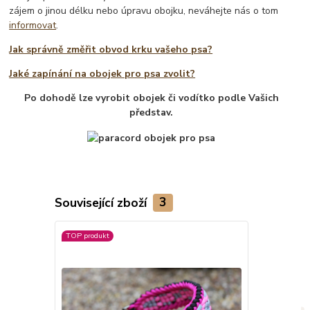
zájem o jinou délku nebo úpravu obojku, neváhejte nás o tom
informovat
.
Jak správně změřit obvod krku vašeho psa?
Jaké zapínání na obojek pro psa zvolit?
Po dohodě lze vyrobit obojek či vodítko podle Vašich
představ.
Související zboží
3
TOP produkt
Novinka