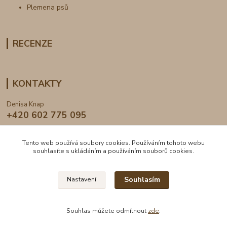
Plemena psů
RECENZE
KONTAKTY
Denisa Knap
+420 602 775 095
info@dogden.cz
Tento web používá soubory cookies. Používáním tohoto webu
souhlasíte s ukládáním a používáním souborů cookies.
Souhlasím
Nastavení
2024 © DogDen.cz, všechna práva vyhrazena
Souhlas můžete odmítnout
zde
.
Vytvořeno na
Eshop-rychle.cz