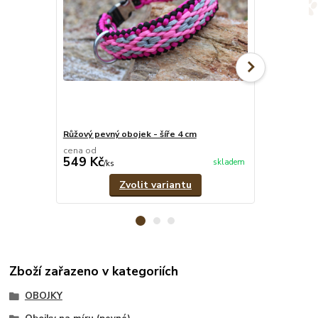
Růžový pevný obojek - šíře 4 cm
Růžový set -
cena od
cena od
549 Kč
639 Kč
skladem
/
ks
/
set
Zvolit variantu
Zboží zařazeno v kategoriích
OBOJKY