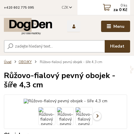
0
ks
CZK
+420 602 775 095
za
0 Kč
Menu
Hledat
Úvod
OBOJKY
Růžovo-fialový pevný obojek - šíře 4,3 cm
Růžovo-fialový pevný obojek -
šíře 4,3 cm