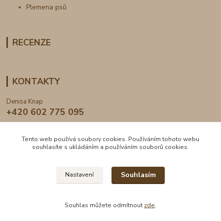
Plemena psů
RECENZE
KONTAKTY
Denisa Knap
+420 602 775 095
info@dogden.cz
Tento web používá soubory cookies. Používáním tohoto webu
souhlasíte s ukládáním a používáním souborů cookies.
Souhlasím
Nastavení
2024 © DogDen.cz, všechna práva vyhrazena
Souhlas můžete odmítnout
zde
.
Vytvořeno na
Eshop-rychle.cz