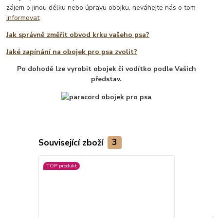
zájem o jinou délku nebo úpravu obojku, neváhejte nás o tom
informovat
.
Jak správně změřit obvod krku vašeho psa?
Jaké zapínání na obojek pro psa zvolit?
Po dohodě lze vyrobit obojek či vodítko podle Vašich
představ.
Související zboží
3
TOP produkt
Novinka