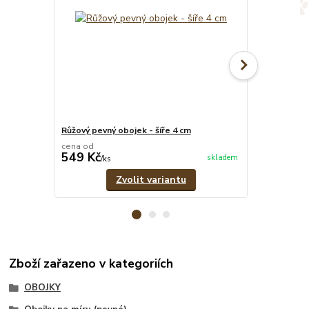
Růžový pevný obojek - šíře 4 cm
Růžový set -
cena od
cena od
549 Kč
639 Kč
skladem
/
ks
/
set
Zvolit variantu
Zboží zařazeno v kategoriích
OBOJKY