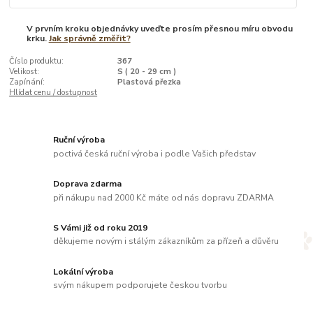
V prvním kroku objednávky uveďte prosím přesnou míru obvodu
krku.
Jak správně změřit?
Číslo produktu:
367
Velikost:
S ( 20 - 29 cm )
Zapínání:
Plastová přezka
Hlídat cenu / dostupnost
Ruční výroba
poctivá česká ruční výroba i podle Vašich představ
Doprava zdarma
při nákupu nad 2000 Kč máte od nás dopravu ZDARMA
S Vámi již od roku 2019
děkujeme novým i stálým zákazníkům za přízeň a důvěru
Lokální výroba
svým nákupem podporujete českou tvorbu