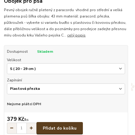
Obojek pro psa
Pevný obojek ručně pletený z paracordu vhodné pro střední a velká
plemena psů šířka obojku: 43 mm materiál: paracord, přezka,
půlkroužek - vyberte si variantu buďto s plastovou či kovovou přezkou,
dále přibližnou velikost a do poznámky pro prodejce zadejte přesnou
míru obvodu krku Vašeho pejska C...
celý popis
Dostupnost
Skladem
Velikost
Zapínání
Nejsme plátci DPH
379 Kč
/
ks
Přidat do košíku