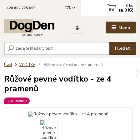
0
ks
CZK
+420 602 775 095
za
0 Kč
Menu
Hledat
Úvod
VODÍTKA
Růžové pevné vodítko - ze 4 pramenů
Růžové pevné vodítko - ze 4
pramenů
TOP produkt