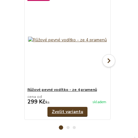
Růžové pevné vodítko - ze 4 pramenů
Psí známka -
cena od
299 Kč
39 Kč
skladem
/
ks
/
ks
Zvolit variantu