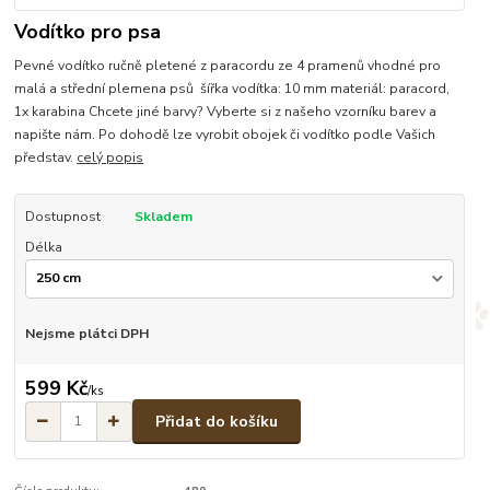
Vodítko pro psa
Pevné vodítko ručně pletené z paracordu ze 4 pramenů vhodné pro
malá a střední plemena psů šířka vodítka: 10 mm materiál: paracord,
1x karabina Chcete jiné barvy? Vyberte si z našeho vzorníku barev a
napište nám. Po dohodě lze vyrobit obojek či vodítko podle Vašich
představ.
celý popis
Dostupnost
Skladem
Délka
Nejsme plátci DPH
599 Kč
/
ks
Přidat do košíku