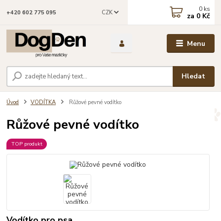
0
ks
CZK
+420 602 775 095
za
0 Kč
Menu
Hledat
Úvod
VODÍTKA
Růžové pevné vodítko
Růžové pevné vodítko
TOP produkt
Vodítko pro psa