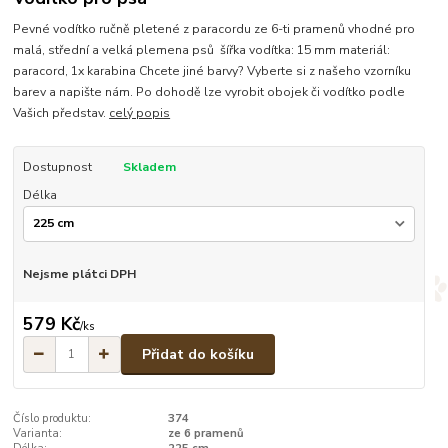
Pevné vodítko ručně pletené z paracordu ze 6-ti pramenů vhodné pro
malá, střední a velká plemena psů šířka vodítka: 15 mm materiál:
paracord, 1x karabina Chcete jiné barvy? Vyberte si z našeho vzorníku
barev a napište nám. Po dohodě lze vyrobit obojek či vodítko podle
Vašich představ.
celý popis
Dostupnost
Skladem
Délka
Nejsme plátci DPH
579 Kč
/
ks
Přidat do košíku
Číslo produktu:
374
Varianta:
ze 6 pramenů