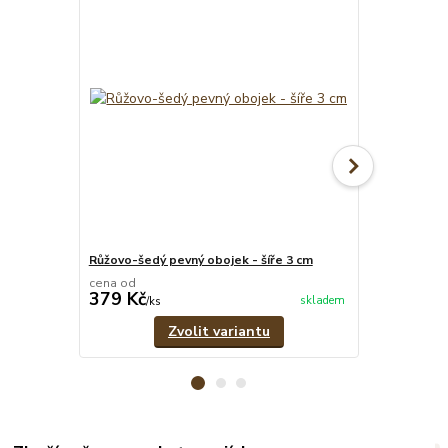
Růžovo-šedý pevný obojek - šíře 3 cm
Růžový set -
cena od
cena od
379 Kč
639 Kč
skladem
/
ks
/
set
Zvolit variantu