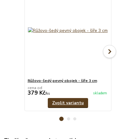
Růžovo-šedý pevný obojek - šíře 3 cm
Růžový set -
cena od
cena od
379 Kč
639 Kč
skladem
/
ks
/
set
Zvolit variantu