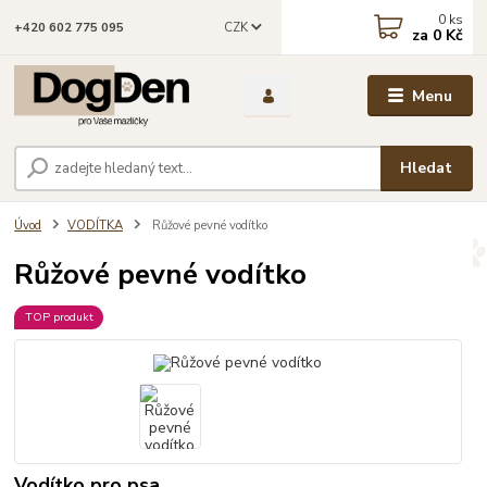
0
ks
CZK
+420 602 775 095
za
0 Kč
Menu
Hledat
Úvod
VODÍTKA
Růžové pevné vodítko
Růžové pevné vodítko
TOP produkt
Vodítko pro psa