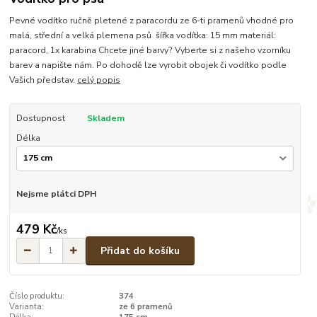
Pevné vodítko ručně pletené z paracordu ze 6-ti pramenů vhodné pro
malá, střední a velká plemena psů šířka vodítka: 15 mm materiál:
paracord, 1x karabina Chcete jiné barvy? Vyberte si z našeho vzorníku
barev a napište nám. Po dohodě lze vyrobit obojek či vodítko podle
Vašich představ.
celý popis
Dostupnost
Skladem
Délka
Nejsme plátci DPH
479 Kč
/
ks
Přidat do košíku
Číslo produktu:
374
Varianta:
ze 6 pramenů