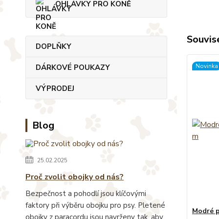
OHLÁVKY PRO KONĚ
Souvise
DOPLŇKY
Novinka
DÁRKOVÉ POUKAZY
VÝPRODEJ
Blog
25.02.2025
Proč zvolit obojky od nás?
Bezpečnost a pohodlí jsou klíčovými
faktory při výběru obojku pro psy. Pletené
Modré p
obojky z paracordu jsou navrženy tak, aby