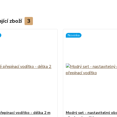
jící zboží
3
Novinka
řepínací vodítko - délka 2 m
Modrý set - nastavitelný ob