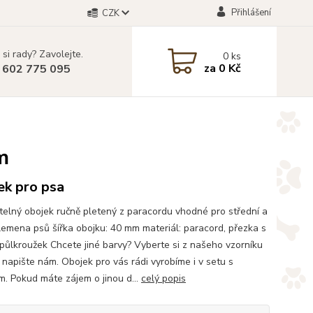
Přihlášení
CZK
 si rady? Zavolejte.
0
ks
za
0 Kč
 602 775 095
m
ek pro psa
telný obojek ručně pletený z paracordu vhodné pro střední a
lemena psů šířka obojku: 40 mm materiál: paracord, přezka s
 půlkroužek Chcete jiné barvy? Vyberte si z našeho vzorníku
 napište nám. Obojek pro vás rádi vyrobíme i v setu s
m. Pokud máte zájem o jinou d...
celý popis