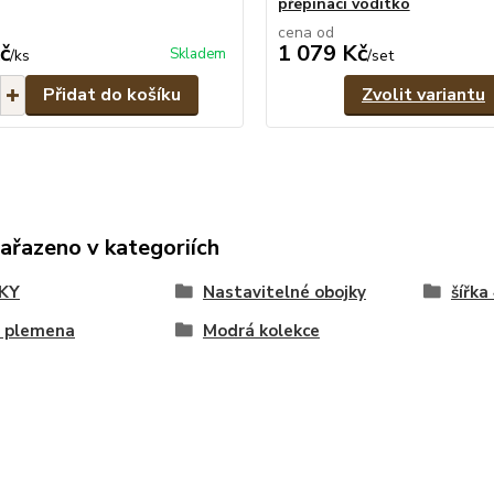
přepínací vodítko
cena od
č
1 079 Kč
Skladem
/
ks
/
set
Přidat do košíku
Zvolit variantu
zařazeno v kategoriích
KY
Nastavitelné obojky
šířka
á plemena
Modrá kolekce