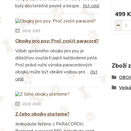
byly dostatečně pevné a bezpe...
číst celé
499 K
18.01.2025
Obojky pro psy: Proč zvolit paracord?
Výběr správného obojku pro psy je
důležitou součástí jejich každodenní péče.
Zboží 
Proč právě ruční výroba paracordových
obojků může být ideální volbou pro ...
číst
OBOJ
celé
Velk
20.01.2020
Z čeho obojky pleteme?
Jednoduše řečeno z PARACORDU.
Paracord, paracord 550, parachute cord,