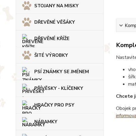
STOJANY NA MISKY
DŘEVĚNÉ VĚŠÁKY
Kompl
DŘEVĚNÉ KŘÍŽE
Komple
ŠITÉ VÝROBKY
Nastavite
vho
PSÍ ZNÁMKY SE JMÉNEM
šíř
mat
PŘÍVĚSKY - KLÍČENKY
Chcete j
HRAČKY PRO PSY
Obojek pr
informov
NÁRAMKY