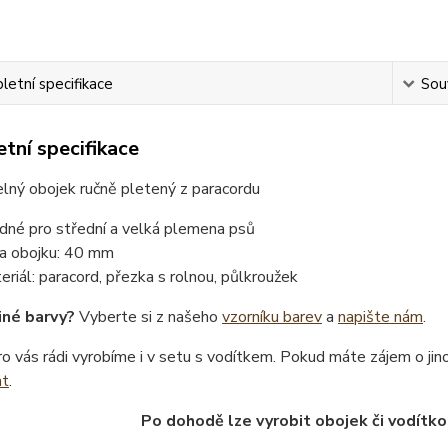
etní specifikace
Souv
tní specifikace
lný obojek ručně pletený z paracordu
dné pro střední a velká plemena psů
ka obojku: 40 mm
eriál: paracord, přezka s rolnou, půlkroužek
iné barvy?
Vyberte si z našeho
vzorníku barev
a
napište nám
.
o vás rádi vyrobíme i v setu s vodítkem. Pokud máte zájem o ji
at
.
Po dohodě lze vyrobit obojek či vodítko