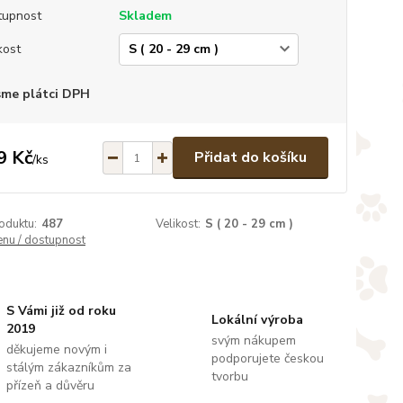
tupnost
Skladem
kost
sme plátci DPH
9 Kč
Přidat do košíku
/
ks
oduktu:
487
Velikost:
S ( 20 - 29 cm )
enu / dostupnost
S Vámi již od roku
Lokální výroba
2019
svým nákupem
děkujeme novým i
podporujete českou
stálým zákazníkům za
tvorbu
přízeň a důvěru