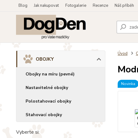
Blog
Jak nakupovat
Fotogalerie
Recenze
Náš příběh
Úvod
OBOJKY
Modr
Obojky na míru (pevné)
Novinka
Nastavitelné obojky
Polostahovací obojky
Stahovací obojky
Vyberte si: