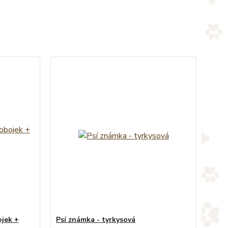
ojek +
Psí známka - tyrkysová