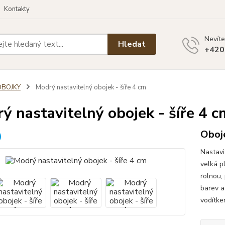
Kontakty
Nevíte
Hledat
+420
OBOJKY
Modrý nastavitelný obojek - šíře 4 cm
ý nastavitelný obojek - šíře 4 c
Oboj
Nastavi
velká p
rolnou,
barev a
vodítke