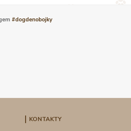
tagem
#dogdenobojky
KONTAKTY