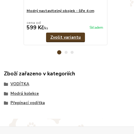
Modrý nastavitelný obojek - šíře 4 cm
Modrý set - 
přepínací vo
cena od
cena od
599 Kč
1 079 Kč
Skladem
/
ks
/
Zvolit variantu
Zboží zařazeno v kategoriích
VODÍTKA
Modrá kolekce
Přepínací vodítka