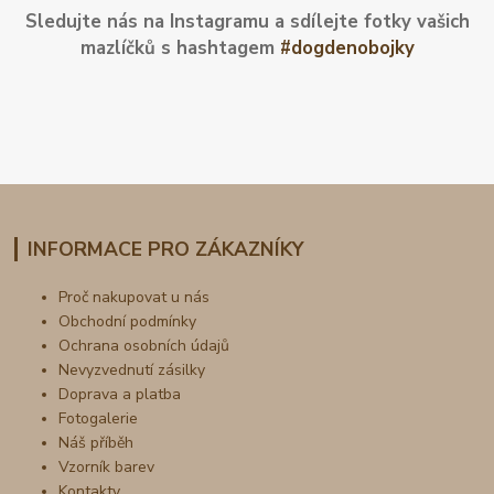
Sledujte nás na Instagramu a sdílejte fotky vašich
mazlíčků s hashtagem
#dogdenobojky
INFORMACE PRO ZÁKAZNÍKY
Proč nakupovat u nás
Obchodní podmínky
Ochrana osobních údajů
Nevyzvednutí zásilky
Doprava a platba
Fotogalerie
Náš příběh
Vzorník barev
Kontakty