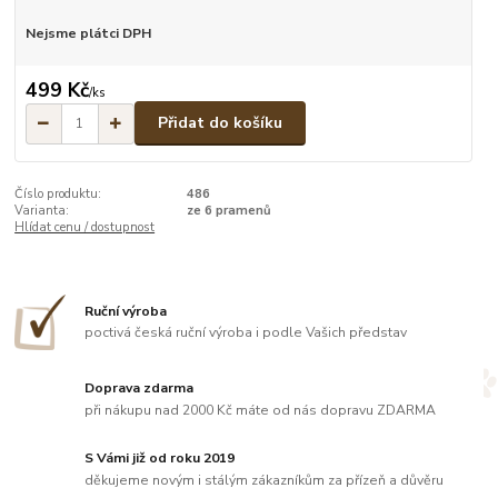
Nejsme plátci DPH
499 Kč
/
ks
Přidat do košíku
Číslo produktu:
486
Varianta:
ze 6 pramenů
Hlídat cenu / dostupnost
Ruční výroba
poctivá česká ruční výroba i podle Vašich představ
Doprava zdarma
při nákupu nad 2000 Kč máte od nás dopravu ZDARMA
S Vámi již od roku 2019
děkujeme novým i stálým zákazníkům za přízeň a důvěru