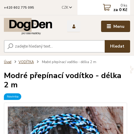
0
ks
CZK
+420 602 775 095
za
0 Kč
Menu
Hledat
Úvod
VODÍTKA
Modré přepínací vodítko - délka 2 m
Modré přepínací vodítko - délka
2 m
Novinka