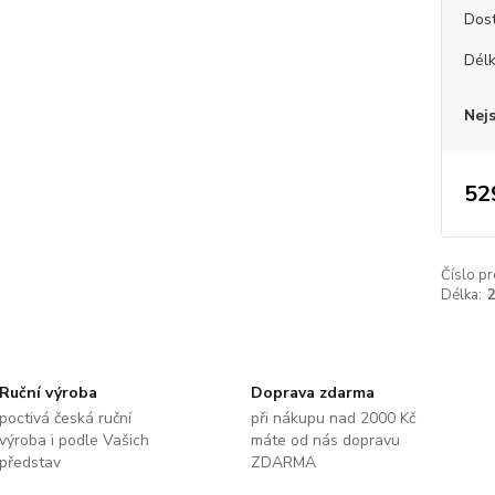
Dos
Dél
Nej
52
Číslo pr
Délka:
Ruční výroba
Doprava zdarma
poctivá česká ruční
při nákupu nad 2000 Kč
výroba i podle Vašich
máte od nás dopravu
představ
ZDARMA