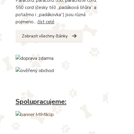
Paracord, paracord 550, parachute cord,
550 cord (česky též „padáková šňůra“ a
potažmo i „padákovka“) jsou různá
pojmeno...
číst celé
Zobrazit všechny články
Spolupracujeme: