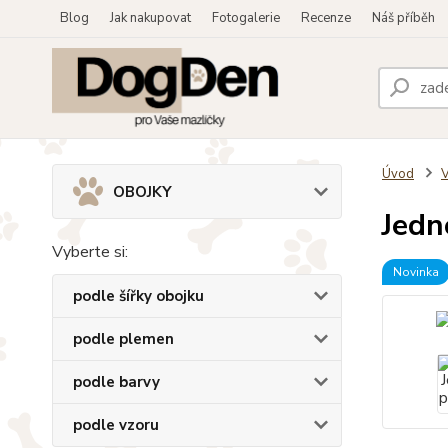
Blog
Jak nakupovat
Fotogalerie
Recenze
Náš příběh
Úvod
OBOJKY
Jedn
Vyberte si:
Novinka
podle šířky obojku
podle plemen
podle barvy
podle vzoru