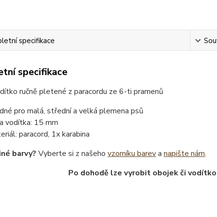
etní specifikace
Souv
tní specifikace
ítko ručně pletené z paracordu ze 6-ti pramenů
dné pro malá, střední a velká plemena psů
ka vodítka: 15 mm
eriál: paracord, 1x karabina
iné barvy?
Vyberte si z našeho
vzorníku barev
a
napište nám
.
Po dohodě lze vyrobit obojek či vodítko