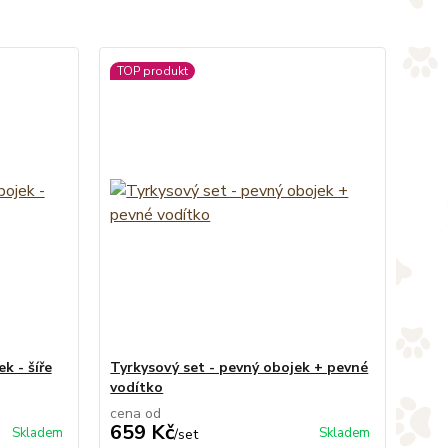
TOP produkt
k - šíře
Tyrkysový set - pevný obojek + pevné
vodítko
cena od
659 Kč
Skladem
Skladem
/
set