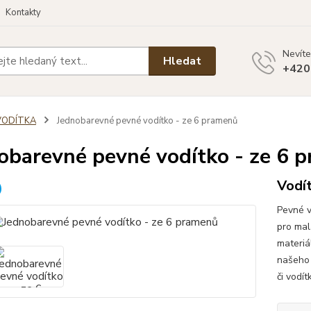
Kontakty
Nevíte
Hledat
+420
VODÍTKA
Jednobarevné pevné vodítko - ze 6 pramenů
obarevné pevné vodítko - ze 6 
Vodí
Pevné v
pro mal
materiá
našeho 
či vodí