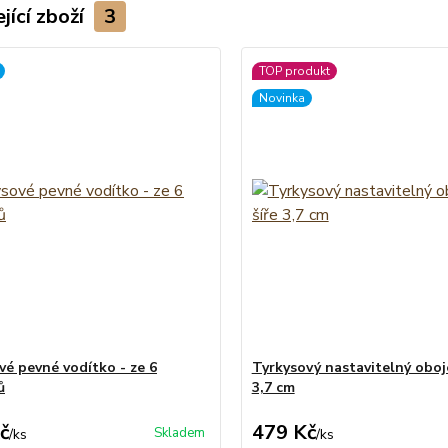
jící zboží
3
TOP produkt
Novinka
vé pevné vodítko - ze 6
Tyrkysový nastavitelný oboje
ů
3,7 cm
č
479 Kč
Skladem
/
ks
/
ks