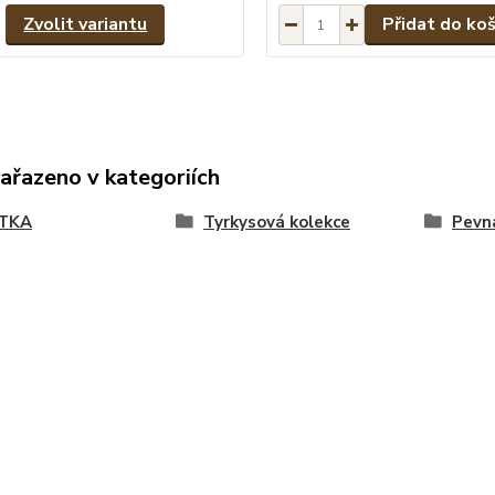
Zvolit variantu
Přidat do koš
zařazeno v kategoriích
TKA
Tyrkysová kolekce
Pevn