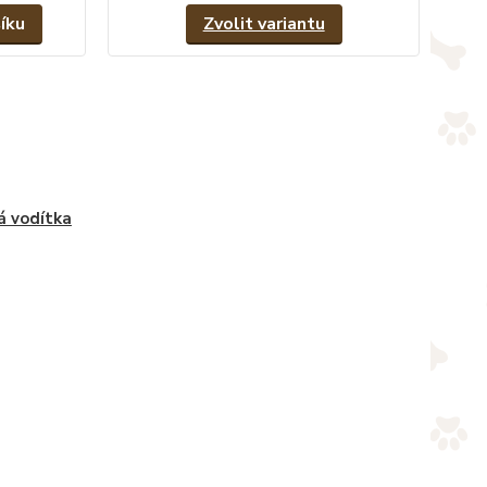
íku
Zvolit variantu
á vodítka