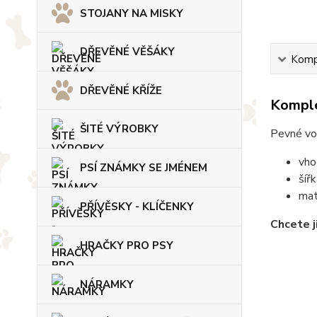
STOJANY NA MISKY
DŘEVĚNÉ VĚŠÁKY
Kompl
DŘEVĚNÉ KŘÍŽE
Komple
ŠITÉ VÝROBKY
Pevné vod
vho
PSÍ ZNÁMKY SE JMÉNEM
šíř
mat
PŘÍVĚSKY - KLÍČENKY
Chcete j
HRAČKY PRO PSY
NÁRAMKY