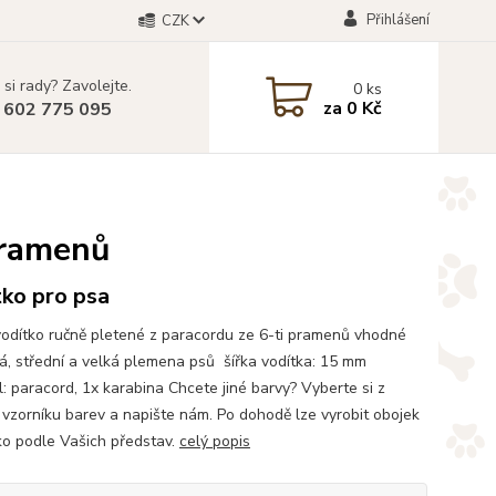
Přihlášení
CZK
 si rady? Zavolejte.
0
ks
za
0 Kč
 602 775 095
pramenů
tko pro psa
odítko ručně pletené z paracordu ze 6-ti pramenů vhodné
á, střední a velká plemena psů šířka vodítka: 15 mm
l: paracord, 1x karabina Chcete jiné barvy? Vyberte si z
vzorníku barev a napište nám. Po dohodě lze vyrobit obojek
tko podle Vašich představ.
celý popis