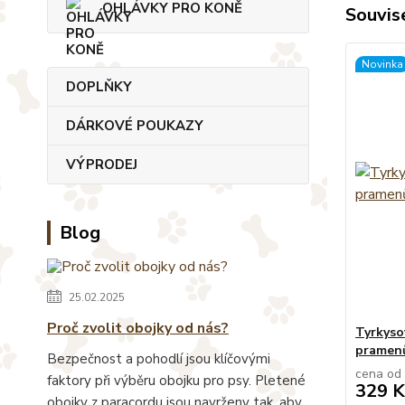
OHLÁVKY PRO KONĚ
Souvise
Novinka
DOPLŇKY
DÁRKOVÉ POUKAZY
VÝPRODEJ
Blog
25.02.2025
Proč zvolit obojky od nás?
Tyrkyso
pramen
Bezpečnost a pohodlí jsou klíčovými
cena od
faktory při výběru obojku pro psy. Pletené
329 K
obojky z paracordu jsou navrženy tak, aby