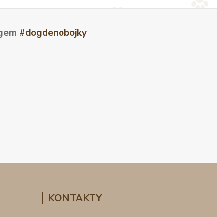
tagem
#dogdenobojky
KONTAKTY