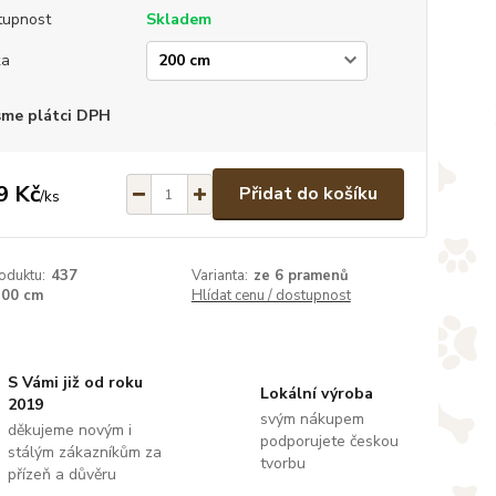
tupnost
Skladem
ka
sme plátci DPH
9 Kč
Přidat do košíku
/
ks
oduktu:
437
Varianta:
ze 6 pramenů
200 cm
Hlídat cenu / dostupnost
S Vámi již od roku
Lokální výroba
2019
svým nákupem
děkujeme novým i
podporujete českou
stálým zákazníkům za
tvorbu
přízeň a důvěru