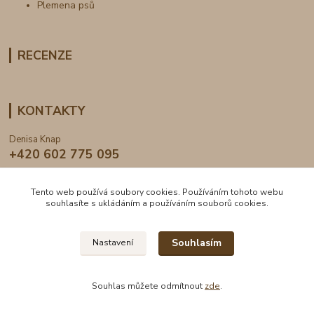
Plemena psů
RECENZE
KONTAKTY
Denisa Knap
+420 602 775 095
info@dogden.cz
Tento web používá soubory cookies. Používáním tohoto webu
souhlasíte s ukládáním a používáním souborů cookies.
Souhlasím
Nastavení
2024 © DogDen.cz, všechna práva vyhrazena
Souhlas můžete odmítnout
zde
.
Vytvořeno na
Eshop-rychle.cz