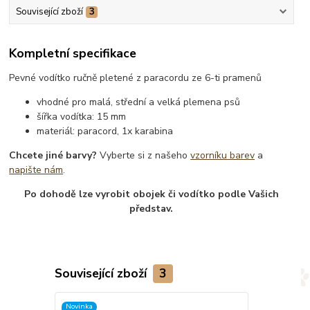
Související zboží
3
Kompletní specifikace
Pevné vodítko ručně pletené z paracordu ze 6-ti pramenů
vhodné pro malá, střední a velká plemena psů
šířka vodítka: 15 mm
materiál: paracord, 1x karabina
Chcete jiné barvy?
Vyberte si z našeho
vzorníku barev
a
napište nám
.
Po dohodě lze vyrobit obojek či vodítko podle Vašich
představ.
Související zboží
3
Novinka
TOP produkt