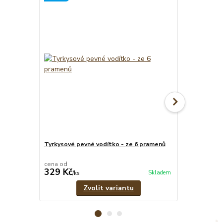
Novinka
Tyrkysové pevné vodítko - ze 6 pramenů
Tyrkysový nas
cena od
329 Kč
479 Kč
Skladem
/
ks
/
ks
Zvolit variantu