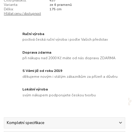
Číslo produktu:
437
Varianta:
ze 6 pramenů
Délka:
175 cm
Hlídat cenu / dostupnost
Ruční výroba
poctivá česká ruční výroba i podle Vašich představ
Doprava zdarma
při nákupu nad 2000 Kč máte od nás dopravu ZDARMA
S Vámi již od roku 2019
děkujeme novým i stálým zákazníkům za přízeň a důvěru
Lokální výroba
svým nákupem podporujete českou tvorbu
Kompletní specifikace