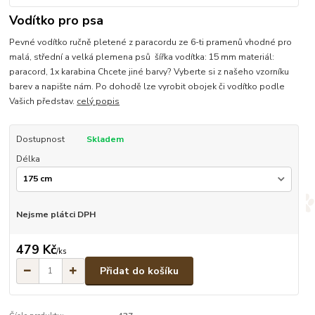
Vodítko pro psa
Pevné vodítko ručně pletené z paracordu ze 6-ti pramenů vhodné pro
malá, střední a velká plemena psů šířka vodítka: 15 mm materiál:
paracord, 1x karabina Chcete jiné barvy? Vyberte si z našeho vzorníku
barev a napište nám. Po dohodě lze vyrobit obojek či vodítko podle
Vašich představ.
celý popis
Dostupnost
Skladem
Délka
Nejsme plátci DPH
479 Kč
/
ks
Přidat do košíku