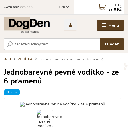
0
ks
CZK
+420 602 775 095
za
0 Kč
Menu
Hledat
Úvod
VODÍTKA
Jednobarevné pevné vodítko - ze 6 pramenů
Jednobarevné pevné vodítko - ze
6 pramenů
Novinka