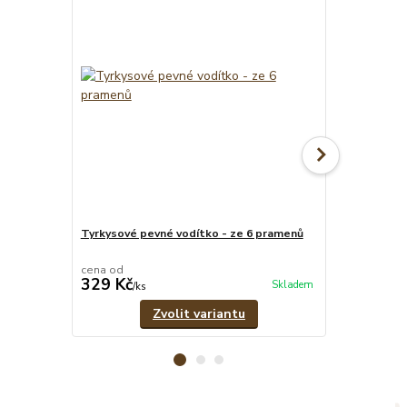
Tyrkysové pevné vodítko - ze 6 pramenů
Tyrkysový nas
cena od
329 Kč
479 Kč
Skladem
/
ks
/
ks
Zvolit variantu