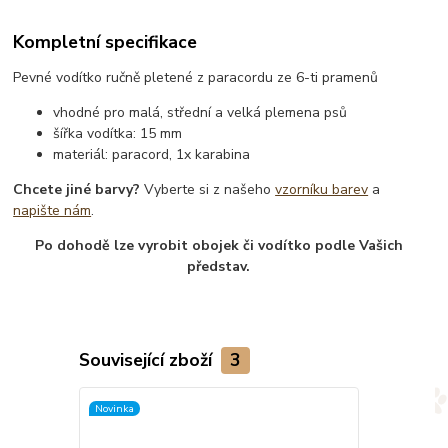
Kompletní specifikace
Pevné vodítko ručně pletené z paracordu ze 6-ti pramenů
vhodné pro malá, střední a velká plemena psů
šířka vodítka: 15 mm
materiál: paracord, 1x karabina
Chcete jiné barvy?
Vyberte si z našeho
vzorníku barev
a
napište nám
.
Po dohodě lze vyrobit obojek či vodítko podle Vašich
představ.
Související zboží
3
Novinka
TOP produkt
Novinka