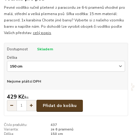
Pevné vodítko ručně pletené z paracordu ze 6-ti pramenů vhodné pro
malá, střední a velká plemena psů šířka vodítka: 15 mm materiál:
paracord, 1x karabina Chcete jiné barvy? Vyberte si z našeho vzorníku
barev a napište nám. Po dohodě lze vyrobit obojek či vodítko podle
Vašich představ.
celý popis
Dostupnost
Skladem
Délka
Nejsme plátci DPH
429 Kč
/
ks
Přidat do košíku
Číslo produktu:
437
Varianta:
ze 6 pramenů
Délka:
150 cm