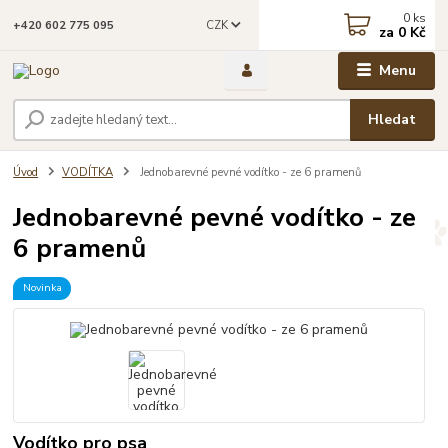
0
ks
CZK
+420 602 775 095
za
0 Kč
Menu
Hledat
Úvod
VODÍTKA
Jednobarevné pevné vodítko - ze 6 pramenů
Jednobarevné pevné vodítko - ze
6 pramenů
Novinka
Vodítko pro psa