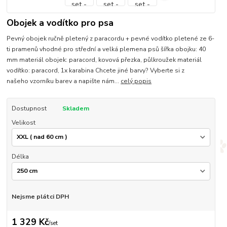
Obojek a vodítko pro psa
Pevný obojek ručně pletený z paracordu + pevné vodítko pletené ze 6-
ti pramenů vhodné pro střední a velká plemena psů šířka obojku: 40
mm materiál obojek: paracord, kovová přezka, půlkroužek materiál
vodítko: paracord, 1x karabina Chcete jiné barvy? Vyberte si z
našeho vzorníku barev a napište nám...
celý popis
Dostupnost
Skladem
Velikost
Délka
Nejsme plátci DPH
1 329 Kč
/
set