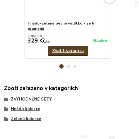
Hnědo-zelené pevné vodítko - ze 6
Hnědo-zelený
pramenů
cena od
cena od
329 Kč
549 Kč
Skladem
/
ks
/
ks
Zvolit variantu
Zboží zařazeno v kategoriích
ZVÝHODNĚNÉ SETY
Hnědá kolekce
Zelená kolekce