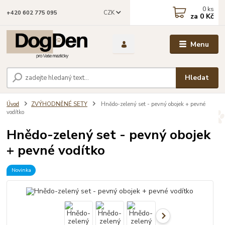
0
ks
CZK
+420 602 775 095
za
0 Kč
Menu
Hledat
Úvod
ZVÝHODNĚNÉ SETY
Hnědo-zelený set - pevný obojek + pevné
vodítko
Hnědo-zelený set - pevný obojek
+ pevné vodítko
Novinka