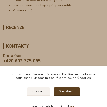
Jaké zapínání na obojek pro psa zvolit?
Plemena psů
RECENZE
KONTAKTY
Denisa Knap
+420 602 775 095
info@dogden.cz
Tento web používá soubory cookies. Používáním tohoto webu
souhlasíte s ukládáním a používáním souborů cookies.
Souhlasím
Nastavení
2024 © DogDen.cz, všechna práva vyhrazena
Souhlas můžete odmítnout
zde
.