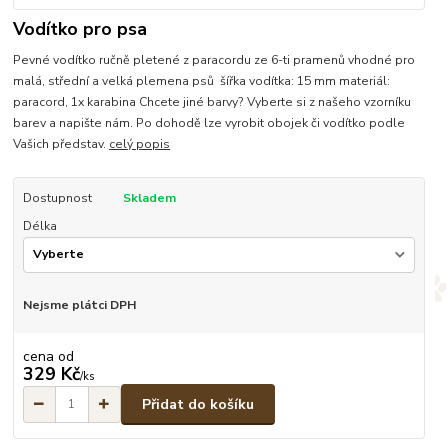
Vodítko pro psa
Pevné vodítko ručně pletené z paracordu ze 6-ti pramenů vhodné pro
malá, střední a velká plemena psů šířka vodítka: 15 mm materiál:
paracord, 1x karabina Chcete jiné barvy? Vyberte si z našeho vzorníku
barev a napište nám. Po dohodě lze vyrobit obojek či vodítko podle
Vašich představ.
celý popis
Dostupnost
Skladem
Délka
Nejsme plátci DPH
cena od
329 Kč
/
ks
Přidat do košíku