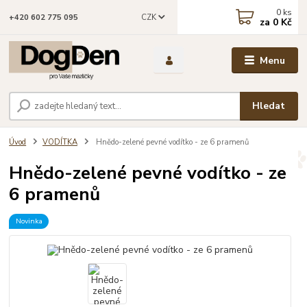
0
ks
CZK
+420 602 775 095
za
0 Kč
Menu
Hledat
Úvod
VODÍTKA
Hnědo-zelené pevné vodítko - ze 6 pramenů
Hnědo-zelené pevné vodítko - ze
6 pramenů
Novinka