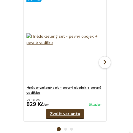
Hnědo-zelený set - pevný obojek + pevné
Hnědo-zelený
vodítko
cena od
cena od
829 Kč
549 Kč
Skladem
/
set
/
ks
Zvolit variantu