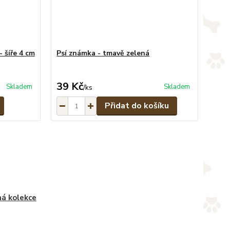
 šíře 4 cm
Psí známka - tmavě zelená
39 Kč
Skladem
Skladem
/
ks
Přidat do košíku
ná kolekce