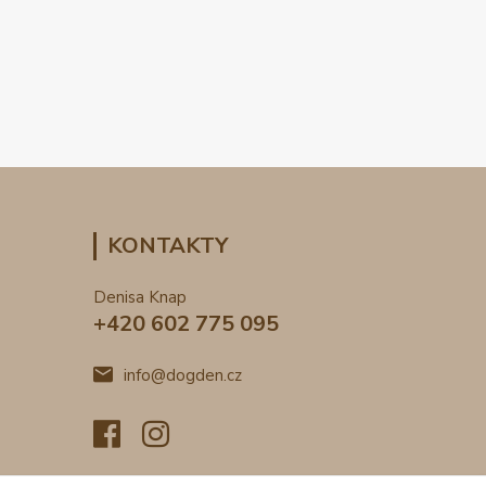
KONTAKTY
Denisa Knap
+420 602 775 095
info@dogden.cz