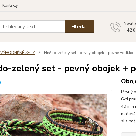
Kontakty
Nevíte
Hledat
+420
ZVÝHODNĚNÉ SETY
Hnědo-zelený set - pevný obojek + pevné vodítko
o-zelený set - pevný obojek + 
Oboje
Pevný o
6-ti pr
40 mm m
materiá
si z na