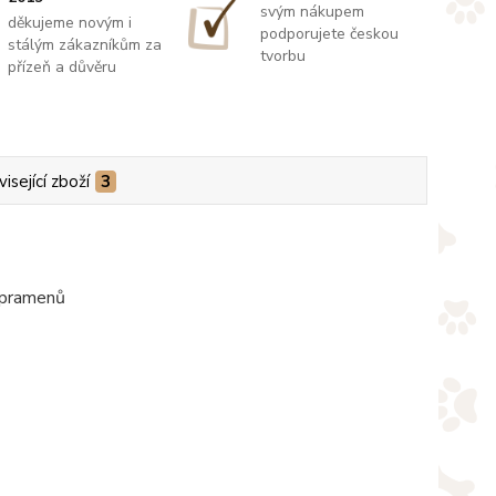
svým nákupem
děkujeme novým i
podporujete českou
stálým zákazníkům za
tvorbu
přízeň a důvěru
isející zboží
3
i pramenů