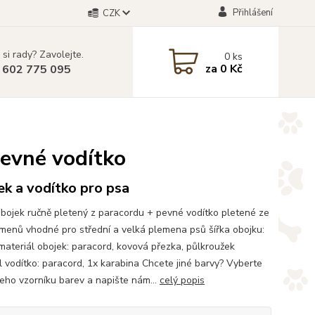
Přihlášení
CZK
 si rady? Zavolejte.
0
ks
za
0 Kč
 602 775 095
pevné vodítko
k a vodítko pro psa
bojek ručně pletený z paracordu + pevné vodítko pletené ze
amenů vhodné pro střední a velká plemena psů šířka obojku:
ateriál obojek: paracord, kovová přezka, půlkroužek
l vodítko: paracord, 1x karabina Chcete jiné barvy? Vyberte
šeho vzorníku barev a napište nám...
celý popis