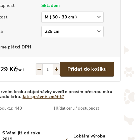
tupnost
Skladem
kost
ka
sme plátci DPH
129 Kč
Přidat do košíku
/
set
prvním kroku objednávky uveďte prosím přesnou míru
vodu krku.
Jak správně změřit?
oduktu:
440
Hlídat cenu / dostupnost
S Vámi již od roku
Lokální výroba
2019