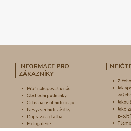
INFORMACE PRO
NEJČTE
ZÁKAZNÍKY
Z čeh
Jak sp
Proč nakupovat u nás
vašeh
Obchodní podmínky
Jakou 
Ochrana osobních údajů
Jaké z
Nevyzvednutí zásilky
zvolit
Doprava a platba
Pleme
Fotogalerie
Náš příběh