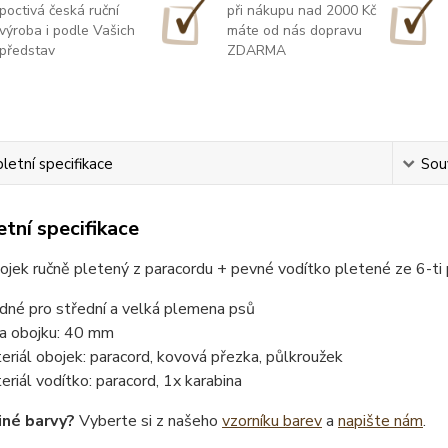
poctivá česká ruční
při nákupu nad 2000 Kč
výroba i podle Vašich
máte od nás dopravu
představ
ZDARMA
etní specifikace
Souv
tní specifikace
ojek ručně pletený z paracordu + pevné vodítko pletené ze 6-t
dné pro střední a velká plemena psů
ka obojku: 40 mm
eriál obojek: paracord, kovová přezka, půlkroužek
eriál vodítko: paracord, 1x karabina
iné barvy?
Vyberte si z našeho
vzorníku barev
a
napište nám
.