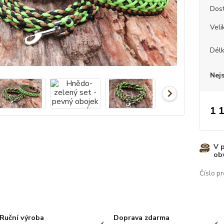
Dos
Veli
Dél
Nej
1 
V 
ob
Číslo pr
Ruční výroba
Doprava zdarma