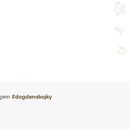
tagem
#dogdenobojky