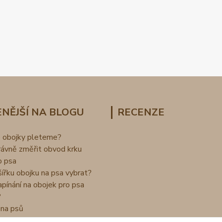
NĚJŠÍ NA BLOGU
RECENZE
o obojky pleteme?
rávně změřit obvod krku
o psa
šířku obojku na psa vybrat?
apínání na obojek pro psa
?
na psů