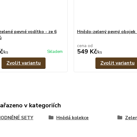
elené pevné vodítko - ze 6
Hnědo-zelený pevný obojek -
ů
cena od
č
549 Kč
Skladem
/
ks
/
ks
Zvolit variantu
Zvolit variantu
zařazeno v kategoriích
ODNĚNÉ SETY
Hnědá kolekce
Zele