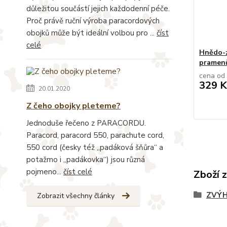
důležitou součástí jejich každodenní péče.
Proč právě ruční výroba paracordových
obojků může být ideální volbou pro ...
číst
celé
Hnědo-z
pramen
cena od
329 K
20.01.2020
Z čeho obojky pleteme?
Jednoduše řečeno z PARACORDU.
Paracord, paracord 550, parachute cord,
550 cord (česky též „padáková šňůra“ a
potažmo i „padákovka“) jsou různá
pojmeno...
číst celé
Zboží 
ZVÝH
Zobrazit všechny články