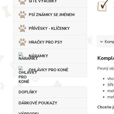
ŠITÉ VÝROBKY
PSÍ ZNÁMKY SE JMÉNEM
PŘÍVĚSKY - KLÍČENKY
Kompl
HRAČKY PRO PSY
NÁRAMKY
Komple
Pevný ob
OHLÁVKY PRO KONĚ
vho
šíř
mat
DOPLŇKY
mat
DÁRKOVÉ POUKAZY
Chcete j
VÝPRODEJ