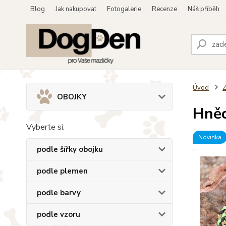
Blog
Jak nakupovat
Fotogalerie
Recenze
Náš příběh
Úvod
OBOJKY
Hněd
Vyberte si:
Novinka
podle šířky obojku
podle plemen
podle barvy
podle vzoru