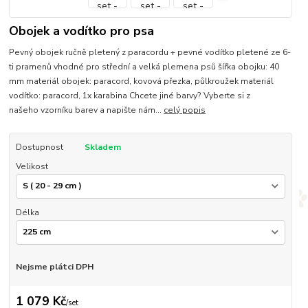
Obojek a vodítko pro psa
Pevný obojek ručně pletený z paracordu + pevné vodítko pletené ze 6-
ti pramenů vhodné pro střední a velká plemena psů šířka obojku: 40
mm materiál obojek: paracord, kovová přezka, půlkroužek materiál
vodítko: paracord, 1x karabina Chcete jiné barvy? Vyberte si z
našeho vzorníku barev a napište nám...
celý popis
Dostupnost
Skladem
Velikost
Délka
Nejsme plátci DPH
1 079 Kč
/
set