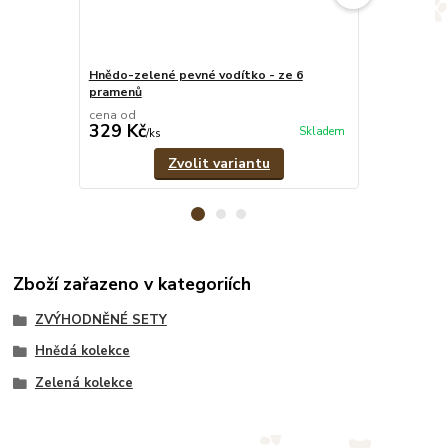
Hnědo-zelené pevné vodítko - ze 6
Hnědo-zelený
pramenů
cena od
cena od
329 Kč
549 Kč
Skladem
/
ks
/
ks
Zvolit variantu
Zboží zařazeno v kategoriích
ZVÝHODNĚNÉ SETY
Hnědá kolekce
Zelená kolekce