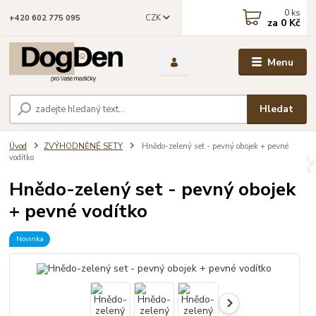
0
ks
CZK
+420 602 775 095
za
0 Kč
Menu
Hledat
Úvod
ZVÝHODNĚNÉ SETY
Hnědo-zelený set - pevný obojek + pevné
vodítko
Hnědo-zelený set - pevný obojek
+ pevné vodítko
Novinka