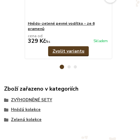
Hnědo-zelené pevné vodítko - ze 6
Hnědo-zelený
pramenů
cena od
cena od
329 Kč
549 Kč
Skladem
/
ks
/
ks
Zvolit variantu
Zboží zařazeno v kategoriích
ZVÝHODNĚNÉ SETY
Hnědá kolekce
Zelená kolekce