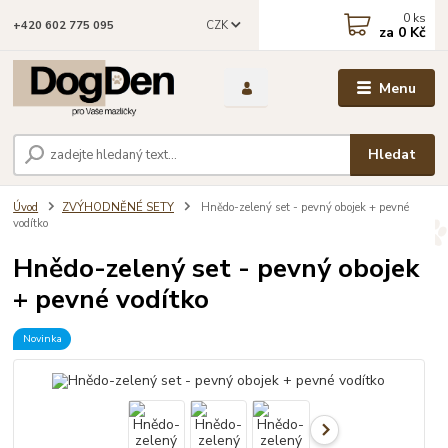
0
ks
CZK
+420 602 775 095
za
0 Kč
Menu
Hledat
Úvod
ZVÝHODNĚNÉ SETY
Hnědo-zelený set - pevný obojek + pevné
vodítko
Hnědo-zelený set - pevný obojek
+ pevné vodítko
Novinka