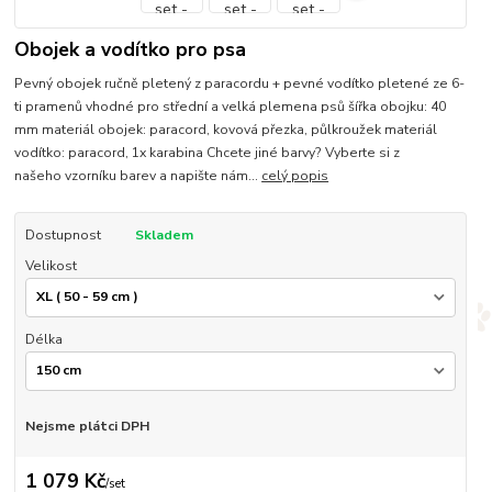
Obojek a vodítko pro psa
Pevný obojek ručně pletený z paracordu + pevné vodítko pletené ze 6-
ti pramenů vhodné pro střední a velká plemena psů šířka obojku: 40
mm materiál obojek: paracord, kovová přezka, půlkroužek materiál
vodítko: paracord, 1x karabina Chcete jiné barvy? Vyberte si z
našeho vzorníku barev a napište nám...
celý popis
Dostupnost
Skladem
Velikost
Délka
Nejsme plátci DPH
1 079 Kč
/
set