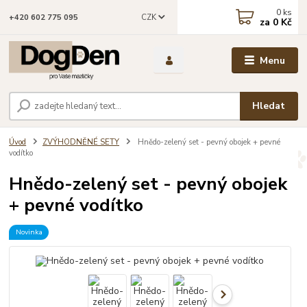
0
ks
CZK
+420 602 775 095
za
0 Kč
Menu
Hledat
Úvod
ZVÝHODNĚNÉ SETY
Hnědo-zelený set - pevný obojek + pevné
vodítko
Hnědo-zelený set - pevný obojek
+ pevné vodítko
Novinka