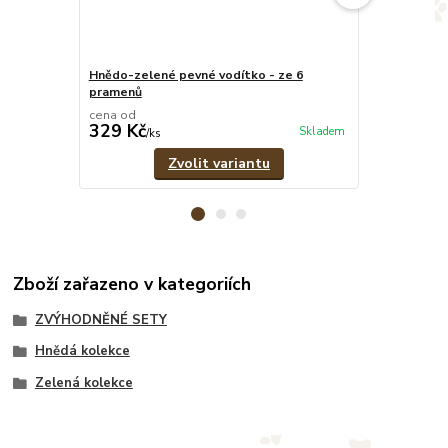
Hnědo-zelené pevné vodítko - ze 6
Hnědo-zelený
pramenů
cena od
cena od
329 Kč
549 Kč
Skladem
/
ks
/
ks
Zvolit variantu
Zboží zařazeno v kategoriích
ZVÝHODNĚNÉ SETY
Hnědá kolekce
Zelená kolekce