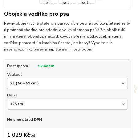
Obojek a vodítko pro psa
Pevný obojek ručně pletený z paracordu + pevné vodítko pletené ze 6-
ti pramenů vhodné pro střední a velká plemena psů šířka obojku: 40
mm materiál obojek: paracord, kovová přezka, půlkroužek materiál
vodítko: paracord, 1x karabina Chcete jiné barvy? Vyberte si z
našeho vzorníku barev a napište nám...
celý popis
Dostupnost
Skladem
Velikost
Délka
Nejsme plátci DPH
1 029 Kč
/
set