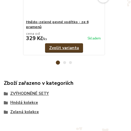
Hnědo-zelené pevné vodítko - ze 6
Hnědo-zelený
pramenů
cena od
cena od
329 Kč
549 Kč
Skladem
/
ks
/
ks
Zvolit variantu
Zboží zařazeno v kategoriích
ZVÝHODNĚNÉ SETY
Hnědá kolekce
Zelená kolekce