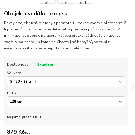
Obojek a vodítko pro psa
Pevný obojek ručně pletený z paracordu + pevné vodítko pletené ze 6-
ti pramenů vhodné pro střední a velká plemena psů šířka obojku: 40
mm materiál obojek: paracord, kovová přezka, půlkroužek materiál
vodítko: paracord, 1x karabina Chcete jiné barvy? Vyberte si z
našeho vzorníku barev a napište nám...
celý popis
Dostupnost
Skladem
Velikost
Délka
Nejsme plátci DPH
879 Kč
/
set