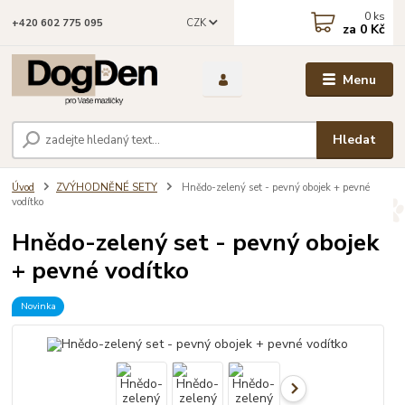
0
ks
CZK
+420 602 775 095
za
0 Kč
Menu
Hledat
Úvod
ZVÝHODNĚNÉ SETY
Hnědo-zelený set - pevný obojek + pevné
vodítko
Hnědo-zelený set - pevný obojek
+ pevné vodítko
Novinka