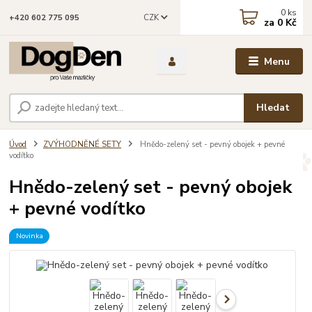
0
ks
CZK
+420 602 775 095
za
0 Kč
Menu
Hledat
Úvod
ZVÝHODNĚNÉ SETY
Hnědo-zelený set - pevný obojek + pevné
vodítko
Hnědo-zelený set - pevný obojek
+ pevné vodítko
Novinka