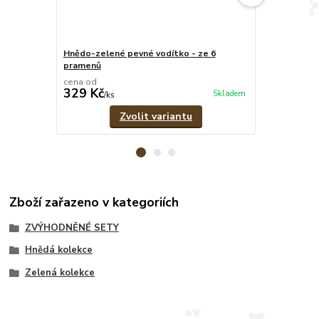
Hnědo-zelené pevné vodítko - ze 6
Hnědo-zelený
pramenů
cena od
cena od
329 Kč
549 Kč
Skladem
/
ks
/
ks
Zvolit variantu
Zboží zařazeno v kategoriích
ZVÝHODNĚNÉ SETY
Hnědá kolekce
Zelená kolekce