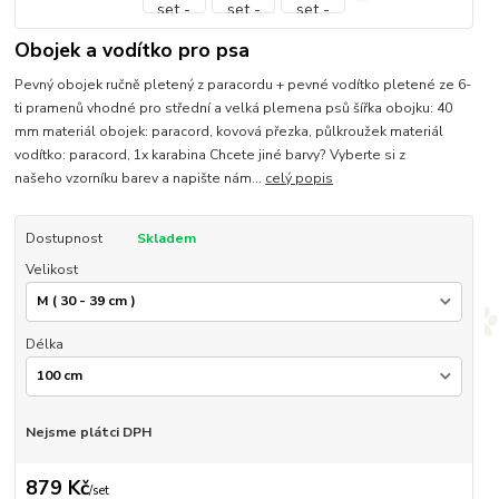
Obojek a vodítko pro psa
Pevný obojek ručně pletený z paracordu + pevné vodítko pletené ze 6-
ti pramenů vhodné pro střední a velká plemena psů šířka obojku: 40
mm materiál obojek: paracord, kovová přezka, půlkroužek materiál
vodítko: paracord, 1x karabina Chcete jiné barvy? Vyberte si z
našeho vzorníku barev a napište nám...
celý popis
Dostupnost
Skladem
Velikost
Délka
Nejsme plátci DPH
879 Kč
/
set