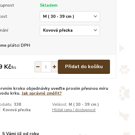
tupnost
Skladem
kost
nání
sme plátci DPH
9 Kč
Přidat do košíku
/
ks
prvním kroku objednávky uveďte prosím přesnou míru
vodu krku.
Jak správně změřit?
oduktu:
338
Velikost:
M ( 30 - 39 cm )
:
Kovová přezka
Hlídat cenu / dostupnost
S Vámi již od roku