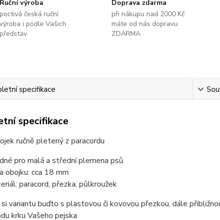
Ruční výroba
Doprava zdarma
poctivá česká ruční
při nákupu nad 2000 Kč
výroba i podle Vašich
máte od nás dopravu
představ
ZDARMA
etní specifikace
Souv
tní specifikace
ojek ručně pletený z paracordu
dné pro malá a střední plemena psů
ka obojku: cca 18 mm
eriál: paracord, přezka, půlkroužek
 si variantu buďto s plastovou či kovovou přezkou, dále přibliž
odu krku Vašeho pejska