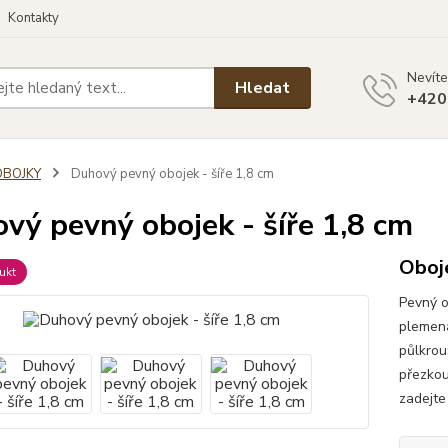
Kontakty
Nevíte
Hledat
+420
OBOJKY
Duhový pevný obojek - šíře 1,8 cm
vý pevný obojek - šíře 1,8 cm
Oboj
ukt
Pevný o
plemena
půlkrou
přezkou
zadejte