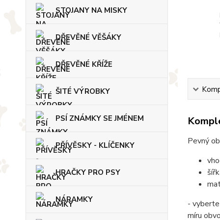
STOJANY NA MISKY
DŘEVĚNÉ VĚŠÁKY
DŘEVĚNÉ KŘÍŽE
Kompl
ŠITÉ VÝROBKY
PSÍ ZNÁMKY SE JMÉNEM
Komple
Pevný ob
PŘÍVĚSKY - KLÍČENKY
vho
šíř
HRAČKY PRO PSY
mat
NÁRAMKY
- vyberte
míru obv