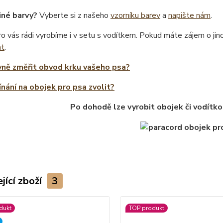
iné barvy?
Vyberte si z našeho
vzorníku barev
a
napište nám
.
o vás rádi vyrobíme i v setu s vodítkem. Pokud máte zájem o ji
at
.
vně změřit obvod krku vašeho psa?
ínání na obojek pro psa zvolit?
Po dohodě lze vyrobit obojek či vodítko
jící zboží
3
dukt
TOP produkt