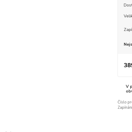
Dos
Veli
Zapí
Nej
38
V 
ob
Číslo pr
Zapínání