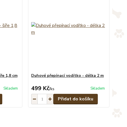
ře 1,8 cm
Duhové přepínací vodítko - délka 2 m
499 Kč
Skladem
Skladem
/
ks
Přidat do košíku