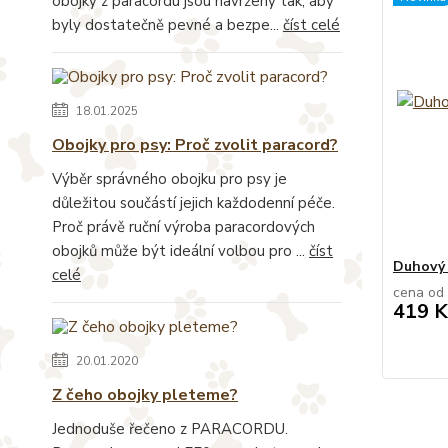
obojky z paracordu jsou navrženy tak, aby
byly dostatečně pevné a bezpe...
číst celé
18.01.2025
Obojky pro psy: Proč zvolit paracord?
Výběr správného obojku pro psy je
důležitou součástí jejich každodenní péče.
Proč právě ruční výroba paracordových
obojků může být ideální volbou pro ...
číst
Duhový 
celé
cena od
419 K
20.01.2020
Z čeho obojky pleteme?
Jednoduše řečeno z PARACORDU.