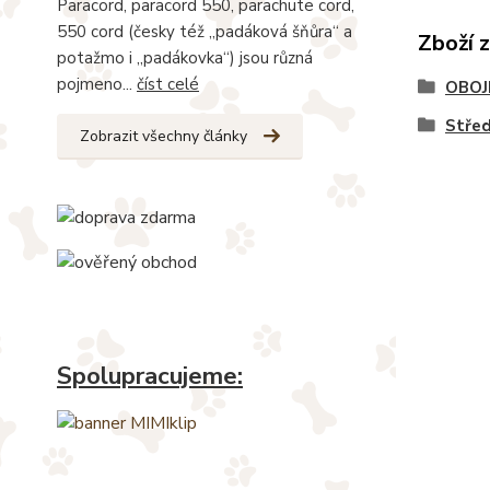
Paracord, paracord 550, parachute cord,
550 cord (česky též „padáková šňůra“ a
Zboží 
potažmo i „padákovka“) jsou různá
pojmeno...
číst celé
OBOJ
Stře
Zobrazit všechny články
Spolupracujeme: