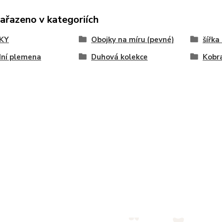
zařazeno v kategoriích
KY
Obojky na míru (pevné)
šířka
dní plemena
Duhová kolekce
Kobr