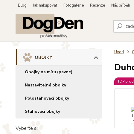
Blog
Jak nakupovat
Fotogalerie
Recenze
Náš příběh
Úvod
OBOJKY
Duho
Obojky na míru (pevné)
TOP prod
Nastavitelné obojky
Polostahovací obojky
Stahovací obojky
Vyberte si: