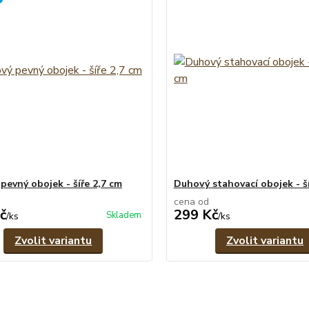
pevný obojek - šíře 2,7 cm
Duhový stahovací obojek - ší
cena od
č
299 Kč
Skladem
/
ks
/
ks
Zvolit variantu
Zvolit variantu