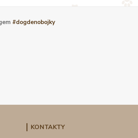
tagem
#dogdenobojky
KONTAKTY