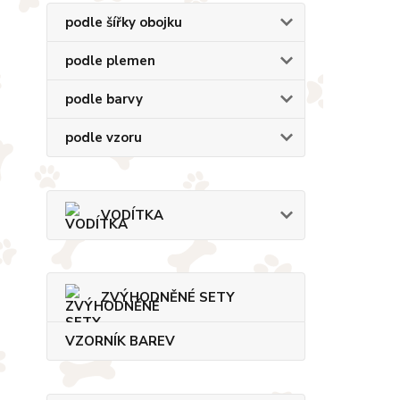
podle šířky obojku
podle plemen
podle barvy
podle vzoru
VODÍTKA
ZVÝHODNĚNÉ SETY
VZORNÍK BAREV