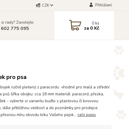
Přihlášení
CZK
 si rady? Zavolejte.
0
ks
za
0 Kč
 602 775 095
ek pro psa
bojek ručně pletený z paracordu vhodné pro malá a střední
 psů šířka obojku: cca 18 mm materiál: paracord, přezka,
žek - vyberte si variantu buďto s plastovou či kovovou
, dále přibližnou velikost a do poznámky pro prodejce
 přesnou míru obvodu krku Vašeho pejsk...
celý popis