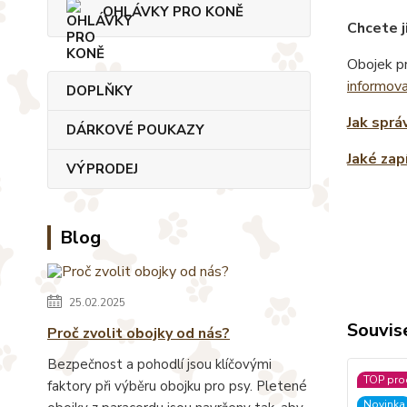
OHLÁVKY PRO KONĚ
Chcete j
Obojek pr
informov
DOPLŇKY
Jak sprá
DÁRKOVÉ POUKAZY
Jaké zap
VÝPRODEJ
Blog
25.02.2025
Souvise
Proč zvolit obojky od nás?
Bezpečnost a pohodlí jsou klíčovými
TOP pro
faktory při výběru obojku pro psy. Pletené
Novinka