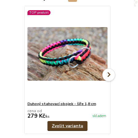
TOP produkt
TOP produkt
Duhový stahovací obojek - šíře 1,8 cm
Duhový pevný 
cena od
cena od
279 Kč
319 Kč
skladem
/
ks
/
ks
Zvolit variantu