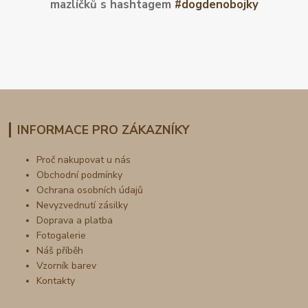
mazlíčků s hashtagem
#dogdenobojky
INFORMACE PRO ZÁKAZNÍKY
Proč nakupovat u nás
Obchodní podmínky
Ochrana osobních údajů
Nevyzvednutí zásilky
Doprava a platba
Fotogalerie
Náš příběh
Vzorník barev
Kontakty