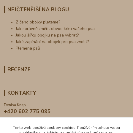
NEJČTENĚJŠÍ NA BLOGU
Z čeho obojky pleteme?
Jak správně změřit obvod krku vašeho psa
Jakou šířku obojku na psa vybrat?
Jaké zapínání na obojek pro psa zvolit?
Plemena psů
RECENZE
KONTAKTY
Denisa Knap
+420 602 775 095
info@dogden.cz
Tento web používá soubory cookies. Používáním tohoto webu
souhlasíte s ukládáním a používáním souborů cookies.