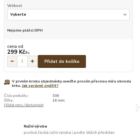
Velikost
Nejsme plátci DPH
cena od
299 Kč
/
ks
Přidat do košíku
V prvním kroku objednávky uveďte prosím přesnou míru obvodu
krku.
Jak správně změřit?
Číslo produktu:
336
Šířka:
18 mm
Hlídat cenu / dostupnost
Ruční výroba
poctivá česká ruční výroba i podle Vašich představ