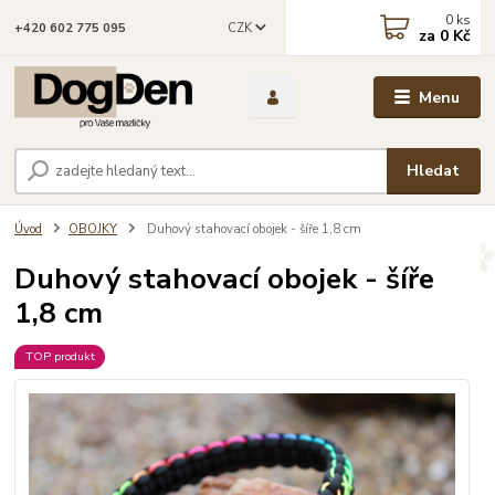
0
ks
CZK
+420 602 775 095
za
0 Kč
Menu
Hledat
Úvod
OBOJKY
Duhový stahovací obojek - šíře 1,8 cm
Duhový stahovací obojek - šíře
1,8 cm
TOP produkt