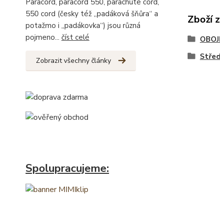
Paracord, paracord 550, parachute cord,
550 cord (česky též „padáková šňůra“ a
Zboží 
potažmo i „padákovka“) jsou různá
pojmeno...
číst celé
OBOJ
Stře
Zobrazit všechny články
Spolupracujeme: