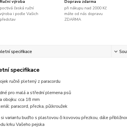
Ruční výroba
Doprava zdarma
poctivá česká ruční
při nákupu nad 2000 Kč
výroba i podle Vašich
máte od nás dopravu
představ
ZDARMA
etní specifikace
Souv
tní specifikace
ojek ručně pletený z paracordu
dné pro malá a střední plemena psů
ka obojku: cca 18 mm
eriál: paracord, přezka, půlkroužek
 si variantu buďto s plastovou či kovovou přezkou, dále přibliž
odu krku Vašeho pejska