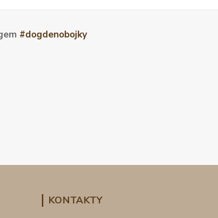
tagem
#dogdenobojky
KONTAKTY