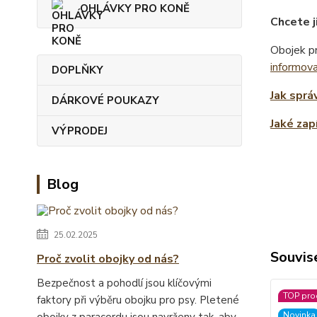
OHLÁVKY PRO KONĚ
Chcete j
Obojek pr
informov
DOPLŇKY
Jak sprá
DÁRKOVÉ POUKAZY
Jaké zap
VÝPRODEJ
Blog
25.02.2025
Souvise
Proč zvolit obojky od nás?
Bezpečnost a pohodlí jsou klíčovými
TOP pro
faktory při výběru obojku pro psy. Pletené
Novinka
obojky z paracordu jsou navrženy tak, aby