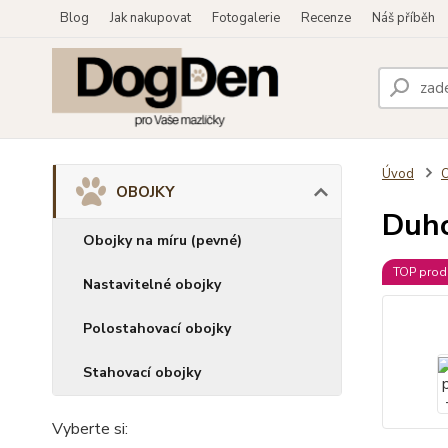
Blog
Jak nakupovat
Fotogalerie
Recenze
Náš příběh
Úvod
OBOJKY
Duho
Obojky na míru (pevné)
TOP prod
Nastavitelné obojky
Polostahovací obojky
Stahovací obojky
Vyberte si: