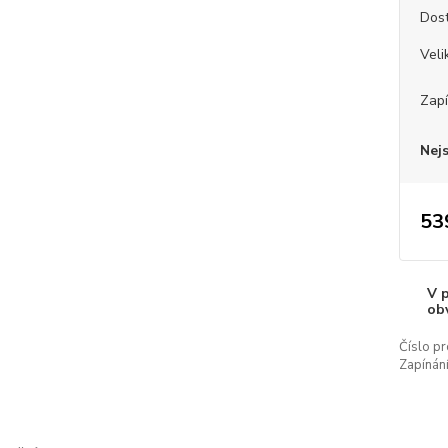
Dos
Veli
Zapí
Nej
53
V 
ob
Číslo pr
Zapínání