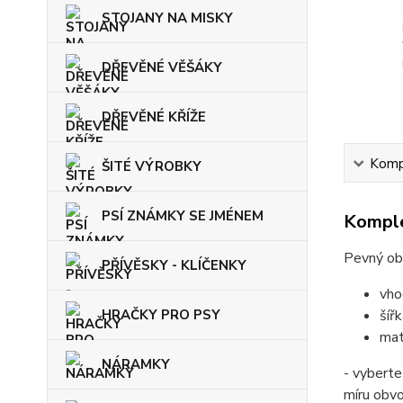
STOJANY NA MISKY
DŘEVĚNÉ VĚŠÁKY
DŘEVĚNÉ KŘÍŽE
Kompl
ŠITÉ VÝROBKY
PSÍ ZNÁMKY SE JMÉNEM
Komple
Pevný ob
PŘÍVĚSKY - KLÍČENKY
vho
šíř
HRAČKY PRO PSY
mat
NÁRAMKY
- vyberte
míru obv