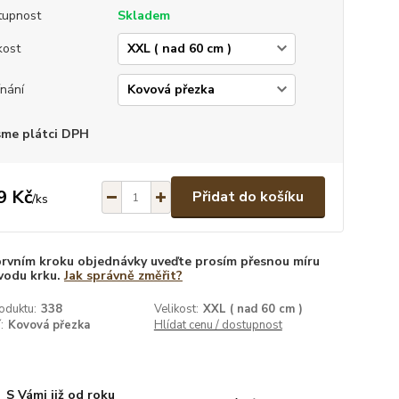
tupnost
Skladem
kost
nání
sme plátci DPH
9 Kč
Přidat do košíku
/
ks
prvním kroku objednávky uveďte prosím přesnou míru
vodu krku.
Jak správně změřit?
oduktu:
338
Velikost:
XXL ( nad 60 cm )
:
Kovová přezka
Hlídat cenu / dostupnost
S Vámi již od roku