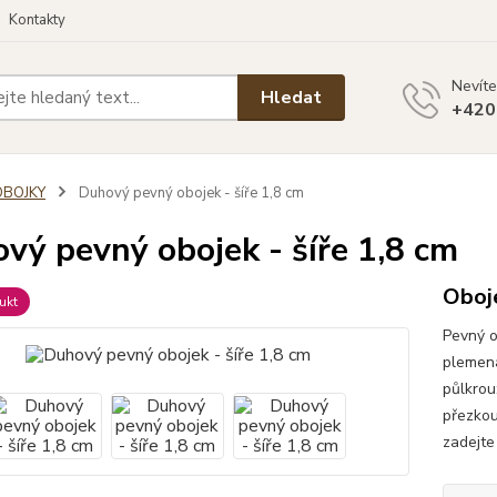
Kontakty
Nevíte
Hledat
+420
OBOJKY
Duhový pevný obojek - šíře 1,8 cm
vý pevný obojek - šíře 1,8 cm
Oboj
ukt
Pevný o
plemena
půlkrou
přezkou
zadejte