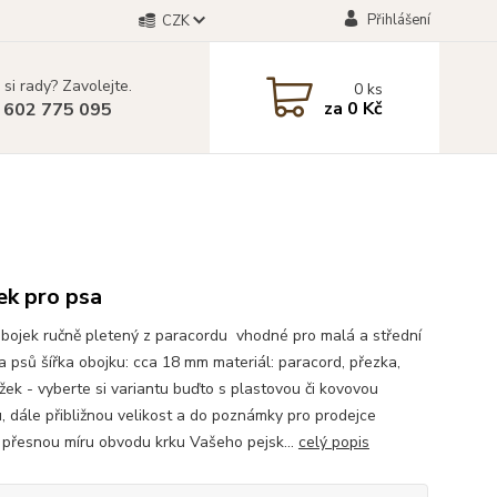
Přihlášení
CZK
 si rady? Zavolejte.
0
ks
za
0 Kč
 602 775 095
ek pro psa
bojek ručně pletený z paracordu vhodné pro malá a střední
 psů šířka obojku: cca 18 mm materiál: paracord, přezka,
žek - vyberte si variantu buďto s plastovou či kovovou
, dále přibližnou velikost a do poznámky pro prodejce
 přesnou míru obvodu krku Vašeho pejsk...
celý popis