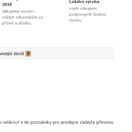
Lokální výroba
2019
svým nákupem
děkujeme novým i
podporujete českou
stálým zákazníkům za
tvorbu
přízeň a důvěru
isející zboží
3
nou velikost a do poznámky pro prodejce zadejte přesnou