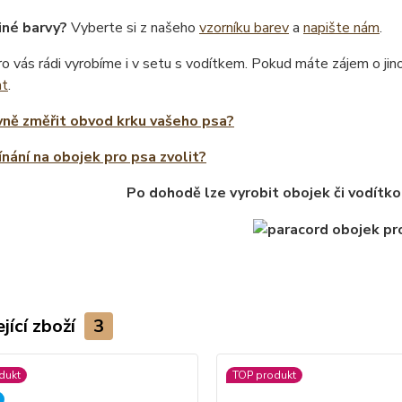
iné barvy?
Vyberte si z našeho
vzorníku barev
a
napište nám
.
o vás rádi vyrobíme i v setu s vodítkem. Pokud máte zájem o ji
at
.
vně změřit obvod krku vašeho psa?
ínání na obojek pro psa zvolit?
Po dohodě lze vyrobit obojek či vodítko
jící zboží
3
dukt
TOP produkt