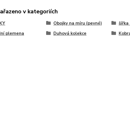
zařazeno v kategoriích
KY
Obojky na míru (pevné)
šířka
dní plemena
Duhová kolekce
Kobr