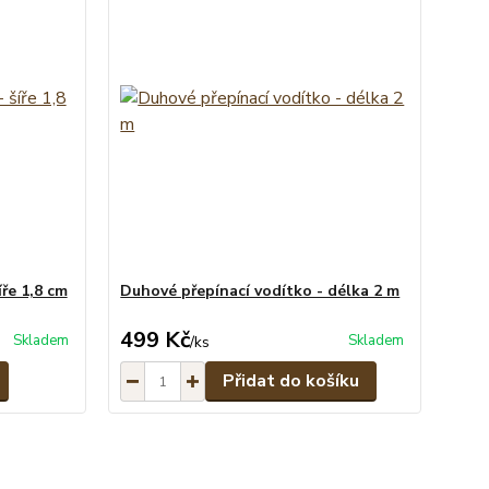
ře 1,8 cm
Duhové přepínací vodítko - délka 2 m
499 Kč
Skladem
Skladem
/
ks
Přidat do košíku