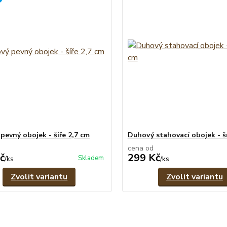
pevný obojek - šíře 2,7 cm
Duhový stahovací obojek - ší
cena od
č
299 Kč
Skladem
/
ks
/
ks
Zvolit variantu
Zvolit variantu