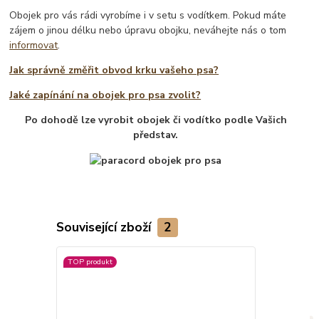
Obojek pro vás rádi vyrobíme i v setu s vodítkem. Pokud máte
zájem o jinou délku nebo úpravu obojku, neváhejte nás o tom
informovat
.
Jak správně změřit obvod krku vašeho psa?
Jaké zapínání na obojek pro psa zvolit?
Po dohodě lze vyrobit obojek či vodítko podle Vašich
představ.
Související zboží
2
TOP produkt
Novinka