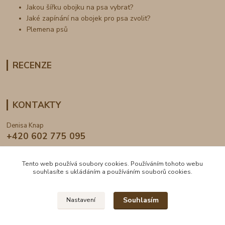
Jakou šířku obojku na psa vybrat?
Jaké zapínání na obojek pro psa zvolit?
Plemena psů
RECENZE
KONTAKTY
Denisa Knap
+420 602 775 095
info@dogden.cz
Tento web používá soubory cookies. Používáním tohoto webu
souhlasíte s ukládáním a používáním souborů cookies.
Souhlasím
Nastavení