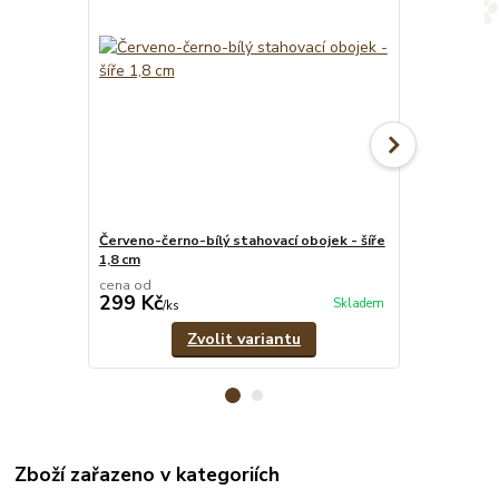
Červeno-černo-bílý stahovací obojek - šíře
Vínový svítíc
1,8 cm
vodítko
cena od
cena od
299 Kč
619 Kč
Skladem
/
ks
/
set
Zvolit variantu
Zboží zařazeno v kategoriích