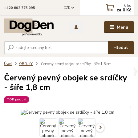
0
ks
CZK
+420 602 775 095
za
0 Kč
Menu
Hledat
Úvod
OBOJKY
Červený pevný obojek se srdíčky - šíře 1,8 cm
Červený pevný obojek se srdíčky
- šíře 1,8 cm
TOP produkt