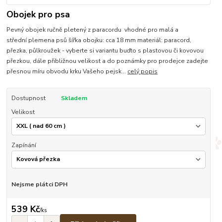
Obojek pro psa
Pevný obojek ručně pletený z paracordu vhodné pro malá a
střední plemena psů šířka obojku: cca 18 mm materiál: paracord,
přezka, půlkroužek - vyberte si variantu buďto s plastovou či kovovou
přezkou, dále přibližnou velikost a do poznámky pro prodejce zadejte
přesnou míru obvodu krku Vašeho pejsk...
celý popis
Dostupnost
Skladem
Velikost
Zapínání
Nejsme plátci DPH
539 Kč
/
ks