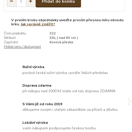
Přidat do košíku
V prvním kroku objednávky uveďte prosím přesnou míru obvodu
krku.
Jak správně změřit?
Číslo produktu:
322
Velikost:
XXL ( nad 60 cm )
Zapínání:
Kovová přezka
Hlídat cenu / dostupnost
Ruční výroba
poctivá česká ruční výroba i podle Vašich představ
Doprava zdarma
při nákupu nad 2000 Kč máte od nás dopravu ZDARMA
S Vámi již od roku 2019
děkujeme novým i stálým zákazníkům za přízeň a důvěru
Lokální výroba
svým nákupem podporujete českou tvorbu