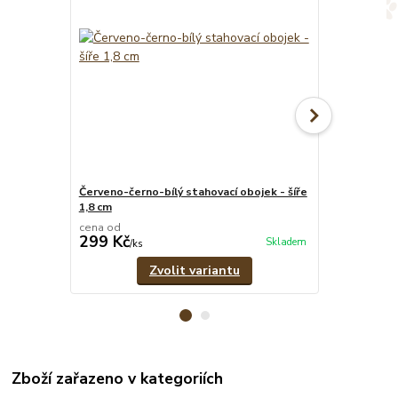
Červeno-černo-bílý stahovací obojek - šíře
Vínový svítíc
1,8 cm
vodítko
cena od
cena od
299 Kč
619 Kč
Skladem
/
ks
/
set
Zvolit variantu
Zboží zařazeno v kategoriích