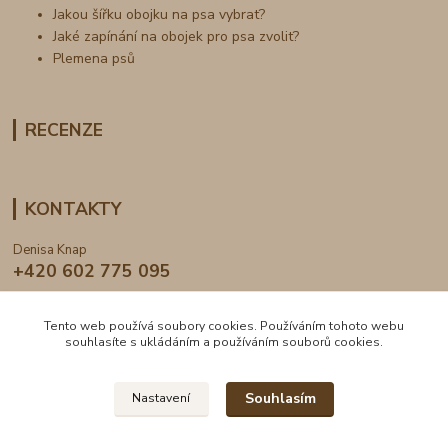
Jakou šířku obojku na psa vybrat?
Jaké zapínání na obojek pro psa zvolit?
Plemena psů
RECENZE
KONTAKTY
Denisa Knap
+420 602 775 095
info@dogden.cz
Tento web používá soubory cookies. Používáním tohoto webu
souhlasíte s ukládáním a používáním souborů cookies.
Souhlasím
Nastavení