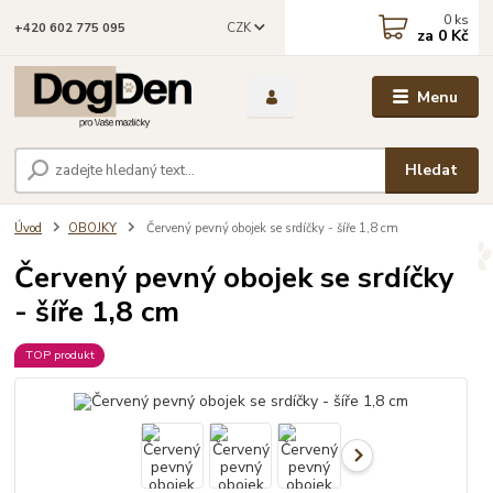
0
ks
CZK
+420 602 775 095
za
0 Kč
Menu
Hledat
Úvod
OBOJKY
Červený pevný obojek se srdíčky - šíře 1,8 cm
Červený pevný obojek se srdíčky
- šíře 1,8 cm
TOP produkt