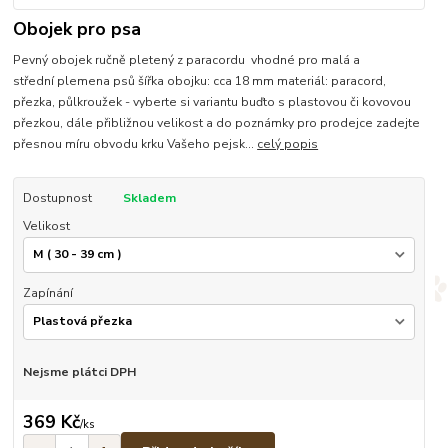
Obojek pro psa
Pevný obojek ručně pletený z paracordu vhodné pro malá a
střední plemena psů šířka obojku: cca 18 mm materiál: paracord,
přezka, půlkroužek - vyberte si variantu buďto s plastovou či kovovou
přezkou, dále přibližnou velikost a do poznámky pro prodejce zadejte
přesnou míru obvodu krku Vašeho pejsk...
celý popis
Dostupnost
Skladem
Velikost
Zapínání
Nejsme plátci DPH
369 Kč
/
ks