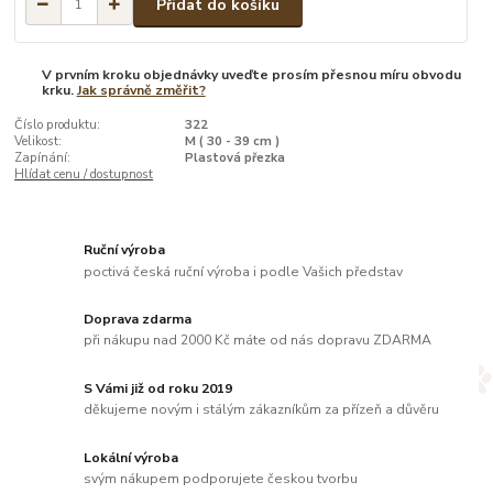
Přidat do košíku
V prvním kroku objednávky uveďte prosím přesnou míru obvodu
krku.
Jak správně změřit?
Číslo produktu:
322
Velikost:
M ( 30 - 39 cm )
Zapínání:
Plastová přezka
Hlídat cenu / dostupnost
Ruční výroba
poctivá česká ruční výroba i podle Vašich představ
Doprava zdarma
při nákupu nad 2000 Kč máte od nás dopravu ZDARMA
S Vámi již od roku 2019
děkujeme novým i stálým zákazníkům za přízeň a důvěru
Lokální výroba
svým nákupem podporujete českou tvorbu