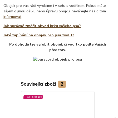
Obojek pro vás rádi vyrobíme i v setu s vodítkem. Pokud máte
zájem o jinou délku nebo úpravu obojku, neváhejte nás o tom
informovat
.
Jak správně změřit obvod krku vašeho psa?
Jaké zapínání na obojek pro psa zvolit?
Po dohodě lze vyrobit obojek či vodítko podle Vašich
představ.
Související zboží
2
TOP produkt
Novinka