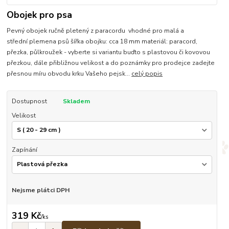
Obojek pro psa
Pevný obojek ručně pletený z paracordu vhodné pro malá a
střední plemena psů šířka obojku: cca 18 mm materiál: paracord,
přezka, půlkroužek - vyberte si variantu buďto s plastovou či kovovou
přezkou, dále přibližnou velikost a do poznámky pro prodejce zadejte
přesnou míru obvodu krku Vašeho pejsk...
celý popis
Dostupnost
Skladem
Velikost
Zapínání
Nejsme plátci DPH
319 Kč
/
ks