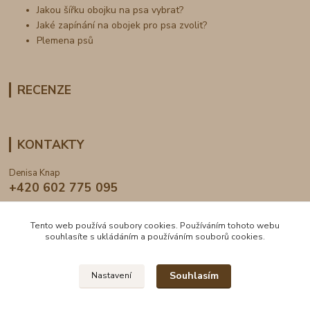
Jakou šířku obojku na psa vybrat?
Jaké zapínání na obojek pro psa zvolit?
Plemena psů
RECENZE
KONTAKTY
Denisa Knap
+420 602 775 095
info@dogden.cz
Tento web používá soubory cookies. Používáním tohoto webu
souhlasíte s ukládáním a používáním souborů cookies.
Souhlasím
Nastavení