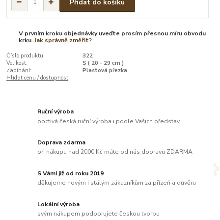
Přidat do košíku
V prvním kroku objednávky uveďte prosím přesnou míru obvodu
krku.
Jak správně změřit?
Číslo produktu:
322
Velikost:
S ( 20 - 29 cm )
Zapínání:
Plastová přezka
Hlídat cenu / dostupnost
Ruční výroba
poctivá česká ruční výroba i podle Vašich představ
Doprava zdarma
při nákupu nad 2000 Kč máte od nás dopravu ZDARMA
S Vámi již od roku 2019
děkujeme novým i stálým zákazníkům za přízeň a důvěru
Lokální výroba
svým nákupem podporujete českou tvorbu