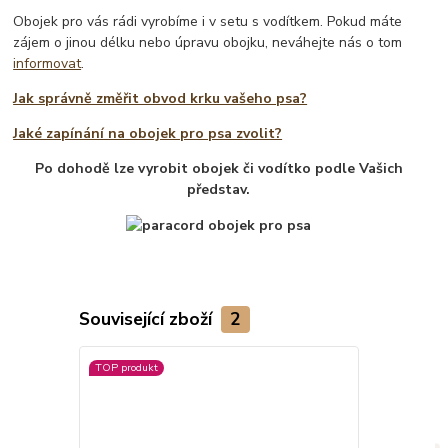
Obojek pro vás rádi vyrobíme i v setu s vodítkem. Pokud máte
zájem o jinou délku nebo úpravu obojku, neváhejte nás o tom
informovat
.
Jak správně změřit obvod krku vašeho psa?
Jaké zapínání na obojek pro psa zvolit?
Po dohodě lze vyrobit obojek či vodítko podle Vašich
představ.
Související zboží
2
TOP produkt
Novinka