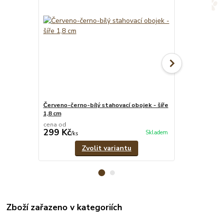
Červeno-černo-bílý stahovací obojek - šíře
Vínový svítíc
1,8 cm
vodítko
cena od
cena od
299 Kč
619 Kč
Skladem
/
ks
/
set
Zvolit variantu
Zboží zařazeno v kategoriích