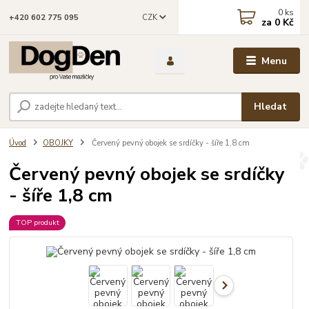
0
ks
CZK
+420 602 775 095
za
0 Kč
Menu
Hledat
Úvod
OBOJKY
Červený pevný obojek se srdíčky - šíře 1,8 cm
Červený pevný obojek se srdíčky
- šíře 1,8 cm
TOP produkt