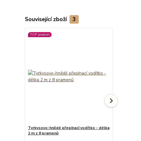
Související zboží
3
TOP produkt
Tyrkysovo-hnědé přepínací vodítko - délka
Tyrkysovo-hn
2 m z 8 pramenů
šíře 4 cm
cena od