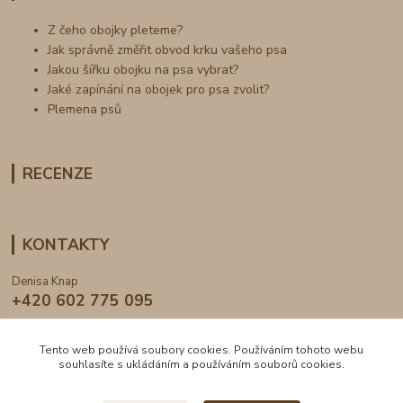
Z čeho obojky pleteme?
Jak správně změřit obvod krku vašeho psa
Jakou šířku obojku na psa vybrat?
Jaké zapínání na obojek pro psa zvolit?
Plemena psů
RECENZE
KONTAKTY
Denisa Knap
+420 602 775 095
info@dogden.cz
Tento web používá soubory cookies. Používáním tohoto webu
souhlasíte s ukládáním a používáním souborů cookies.