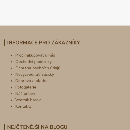
INFORMACE PRO ZÁKAZNÍKY
Proč nakupovat u nás
Obchodní podmínky
Ochrana osobních údajů
Nevyzvednutí zásilky
Doprava a platba
Fotogalerie
Náš příběh
Vzorník barev
Kontakty
NEJČTENĚJŠÍ NA BLOGU