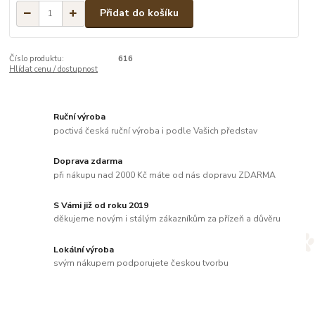
Přidat do košíku
Číslo produktu:
616
Hlídat cenu / dostupnost
Ruční výroba
poctivá česká ruční výroba i podle Vašich představ
Doprava zdarma
při nákupu nad 2000 Kč máte od nás dopravu ZDARMA
S Vámi již od roku 2019
děkujeme novým i stálým zákazníkům za přízeň a důvěru
Lokální výroba
svým nákupem podporujete českou tvorbu