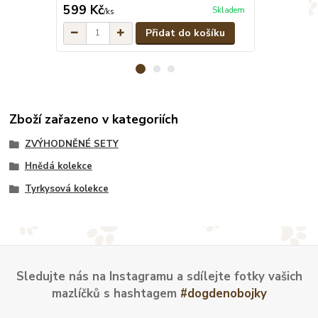
599 Kč
599 Kč
Skladem
/
ks
/
ks
Přidat do košíku
Zboží zařazeno v kategoriích
ZVÝHODNĚNÉ SETY
Hnědá kolekce
Tyrkysová kolekce
Sledujte nás na Instagramu a sdílejte fotky vašich
mazlíčků s hashtagem
#dogdenobojky