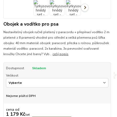
Obojek a vodítko pro psa
Nastavitelný obojek ručně pletený z paracordu + přepínací vodítko 2 m
pletené z 8 pramenů vhodné pro střední a velká plemena psů šířka
obojku: 40 mm materiál obojek: paracord, přezka s rolnou, půlkroužek
materiál vodítko: paracord, 2x karabina, 3x pevnostní svařované
kroužky Chcete jiné barvy? Vyb...
celý popis
Dostupnost
Skladem
Velikost
Nejsme plátci DPH
cena od
1 179 Kč
/
set