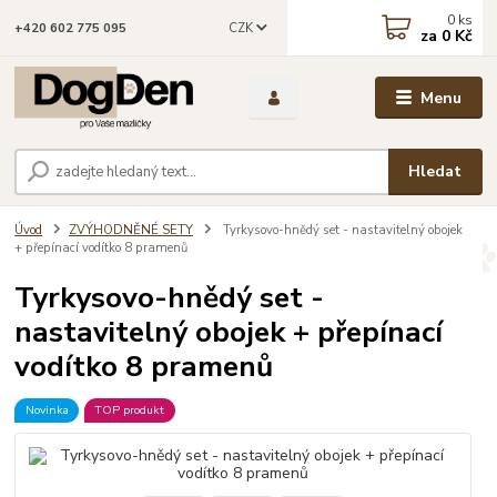
0
ks
CZK
+420 602 775 095
za
0 Kč
Menu
Hledat
Úvod
ZVÝHODNĚNÉ SETY
Tyrkysovo-hnědý set - nastavitelný obojek
+ přepínací vodítko 8 pramenů
Tyrkysovo-hnědý set -
nastavitelný obojek + přepínací
vodítko 8 pramenů
Novinka
TOP produkt