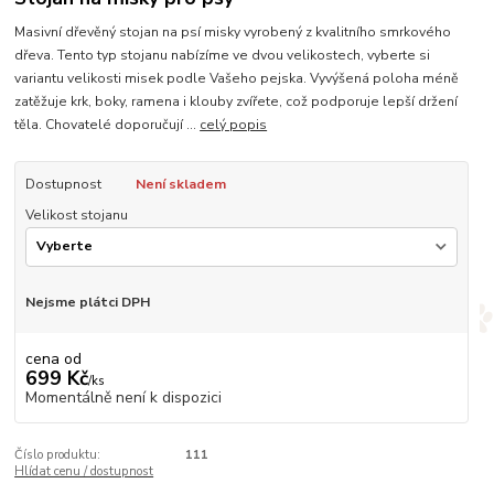
Masivní dřevěný stojan na psí misky vyrobený z kvalitního smrkového
dřeva. Tento typ stojanu nabízíme ve dvou velikostech, vyberte si
variantu velikosti misek podle Vašeho pejska. Vyvýšená poloha méně
zatěžuje krk, boky, ramena i klouby zvířete, což podporuje lepší držení
těla. Chovatelé doporučují ...
celý popis
Dostupnost
Není skladem
Velikost stojanu
Nejsme plátci DPH
cena od
699 Kč
/
ks
Momentálně není k dispozici
Číslo produktu:
111
Hlídat cenu / dostupnost