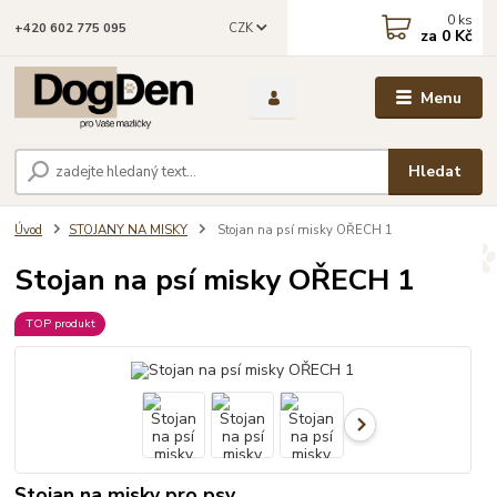
0
ks
CZK
+420 602 775 095
za
0 Kč
Menu
Hledat
Úvod
STOJANY NA MISKY
Stojan na psí misky OŘECH 1
Stojan na psí misky OŘECH 1
TOP produkt
Stojan na misky pro psy