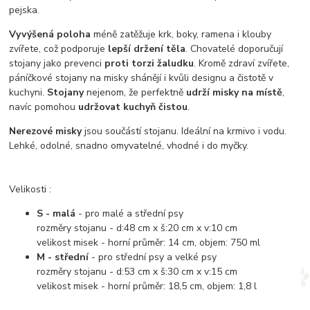
pejska.
Vyvýšená poloha
méně zatěžuje krk, boky, ramena i klouby
zvířete, což podporuje
lepší držení těla
. Chovatelé doporučují
stojany jako prevenci
proti torzi žaludku
. Kromě zdraví zvířete,
páníčkové stojany na misky shánějí i kvůli designu a čistotě v
kuchyni.
Stojany
nejenom, že perfektně
udrží misky na místě
,
navíc pomohou
udržovat kuchyň čistou
.
Nerezové misky
jsou součástí stojanu. Ideální na krmivo i vodu.
Lehké, odolné, snadno omyvatelné, vhodné i do myčky.
Velikosti :
S - malá
- pro malé a střední psy
rozměry stojanu - d:48 cm x š:20 cm x v:10 cm
velikost misek - horní průměr: 14 cm, objem: 750 ml
M - střední
- pro střední psy a velké psy
rozměry stojanu - d:53 cm x š:30 cm x v:15 cm
velikost misek - horní průměr: 18,5 cm, objem: 1,8 l