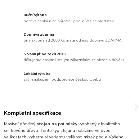
Ruční výroba
poctivá česká ruční výroba i podle Vašich představ
Doprava zdarma
při nákupu nad 2000 Kč máte od nás dopravu ZDARMA
S Vámi již od roku 2019
děkujeme novým i stálým zákazníkům za přízeň a důvěru
Lokální výroba
svým nákupem podporujete českou tvorbu
Kompletní specifikace
Masivní dřevěný
stojan na psí misky
vyrobený z kvalitního
smrkového dřeva. Tento typ stojanu nabízíme ve dvou
velikostech, vyberte si variantu velikosti misek podle Vašeho