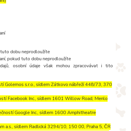
ání)
aní
 tuto dobu neprodloužíte
aní, pokud tuto dobu neprodloužíte
dajů, osobní údaje však mohou zpracovávat i tito
í Golemos s.r.o., sídlem Zátkovo nábřeží 448/73, 370
stí Facebook Inc., sídlem 1601 Willow Road, Menlo
ností Google Inc., sídlem 1600 Amphitheatre
m a.s., sídlem Radlická 3294/10, 150 00, Praha 5, ČR