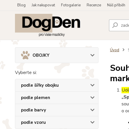
Blog
Jak nakupovat
Fotogalerie
Recenze
Náš příběh
Úvod
S
OBOJKY
Souh
Vyberte si:
mark
podle šířky obojku
Udě
„Sp
podle plemen
sou
podle barvy
o o
podle vzoru