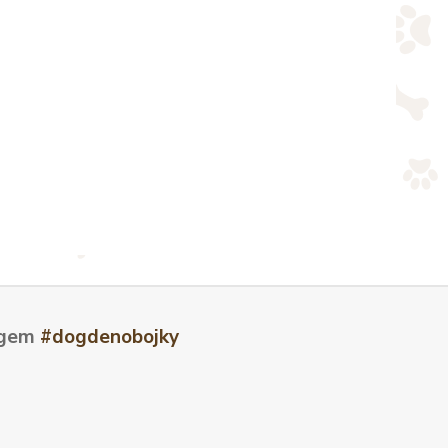
tagem
#dogdenobojky