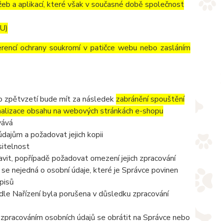
eb a aplikací, které však v současné době společnost
EU)
erencí ochrany soukromí v patičce webu nebo zasláním
to zpětvzetí bude mít za následek
zabránění spouštění
nalizace obsahu na webových stránkách e-shopu
vává
dajům a požadovat jejich kopii
sitelnost
vit, popřípadě požadovat omezení jejich zpracování
se nejedná o osobní údaje, které je Správce povinen
pisů
odle Nařízení byla porušena v důsledku zpracování
e zpracováním osobních údajů se obrátit na Správce nebo