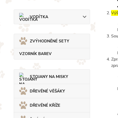
Výš
VODÍTKA
Sou
ZVÝHODNĚNÉ SETY
VZORNÍK BAREV
Zpr
zpr
STOJANY NA MISKY
DŘEVĚNÉ VĚŠÁKY
DŘEVĚNÉ KŘÍŽE