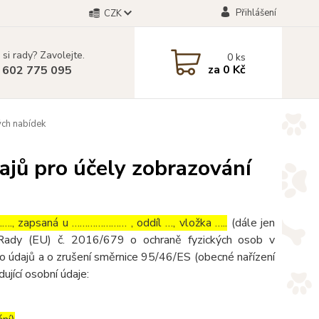
Přihlášení
CZK
 si rady? Zavolejte.
0
ks
za
0 Kč
 602 775 095
ých nabídek
ajů pro účely zobrazování
., zapsaná u ………………… , oddíl …, vložka …..
(dále jen
 Rady (EU) č. 2016/679 o ochraně fyzických osob v
o údajů a o zrušení směrnice 95/46/ES (obecné nařízení
ující osobní údaje: