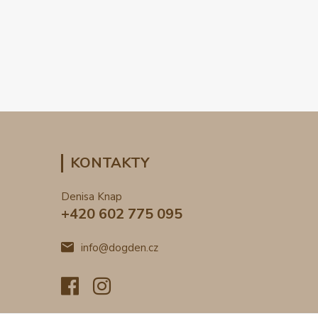
KONTAKTY
Denisa Knap
+420 602 775 095
info@dogden.cz