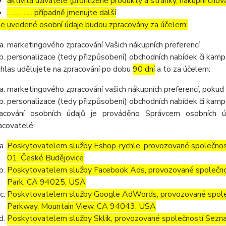
aktivita uživatele (prohlížené produkty a stránky, nákupní chov
………….. případně jmenujte další
e uvedené osobní údaje budou zpracovány za účelem:
marketingového zpracování Vašich nákupních preferencí
personalizace (tedy přizpůsobení) obchodních nabídek či kamp
hlas udělujete na zpracování po dobu
90 dní
a to za účelem:
marketingového zpracování vašich nákupních preferencí, pokud
personalizace (tedy přizpůsobení) obchodních nabídek či kamp
acování osobních údajů je prováděno Správcem osobních ú
acovatelé:
Poskytovatelem služby Eshop-rychle, provozované společnost
01, České Budějovice
Poskytovatelem služby Facebook Ads, provozované společno
Park, CA 94025, USA
Poskytovatelem služby Google AdWords, provozované společ
Parkway, Mountain View, CA 94043, USA
Poskytovatelem služby Sklik, provozované společností Sezna