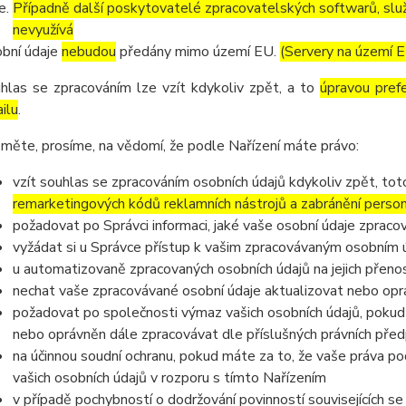
Případně další poskytovatelé zpracovatelských softwarů, služ
nevyužívá
bní údaje
nebudou
předány mimo území EU.
(Servery na území 
hlas se zpracováním lze vzít kdykoliv zpět, a to
úpravou pref
ilu
.
měte, prosíme, na vědomí, že podle Nařízení máte právo:
vzít souhlas se zpracováním osobních údajů kdykoliv zpět, to
remarketingových kódů reklamních nástrojů a zabránění perso
požadovat po Správci informaci, jaké vaše osobní údaje zpraco
vyžádat si u Správce přístup k vašim zpracovávaným osobním ú
u automatizovaně zpracovaných osobních údajů na jejich přeno
nechat vaše zpracovávané osobní údaje aktualizovat nebo opra
požadovat po společnosti výmaz vašich osobních údajů, pokud 
nebo oprávněn dále zpracovávat dle příslušných právních před
na účinnou soudní ochranu, pokud máte za to, že vaše práva p
vašich osobních údajů v rozporu s tímto Nařízením
v případě pochybností o dodržování povinností souvisejících s