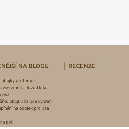
NĚJŠÍ NA BLOGU
RECENZE
o obojky pleteme?
rávně změřit obvod krku
o psa
šířku obojku na psa vybrat?
apínání na obojek pro psa
?
na psů