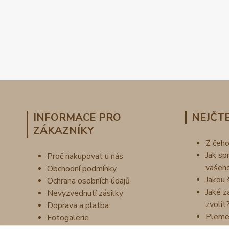
INFORMACE PRO
NEJČTE
ZÁKAZNÍKY
Z čeh
Jak sp
Proč nakupovat u nás
vašeh
Obchodní podmínky
Jakou 
Ochrana osobních údajů
Jaké z
Nevyzvednutí zásilky
zvolit
Doprava a platba
Pleme
Fotogalerie