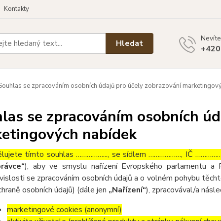
Kontakty
Nevíte
Hledat
+420
ouhlas se zpracováním osobních údajů pro účely zobrazování marketingov
las se zpracováním osobních úd
etingových nabídek
lujete tímto souhlas ……………..., se sídlem ………………, IČ ………………
rávce“
), aby ve smyslu nařízení Evropského parlamentu a
vislosti se zpracováním osobních údajů a o volném pohybu těcht
chraně osobních údajů) (dále jen
„Nařízení“
), zpracovával/a násled
marketingové cookies (anonymní)