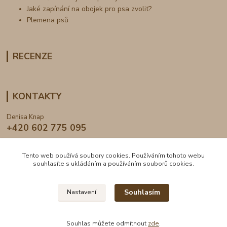
Jaké zapínání na obojek pro psa zvolit?
Plemena psů
RECENZE
KONTAKTY
Denisa Knap
+420 602 775 095
info@dogden.cz
Tento web používá soubory cookies. Používáním tohoto webu
souhlasíte s ukládáním a používáním souborů cookies.
Souhlasím
Nastavení
2024 © DogDen.cz, všechna práva vyhrazena
Souhlas můžete odmítnout
zde
.