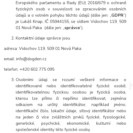
Evropského parlamentu a Rady (EU) 2016/679 o ochraně
fyzických osob v souvislosti se zpracováním osobních
údajů a o volném pohybu těchto údajů (dále jen: „
GDPR
”)
je Lukáš Knap, IČ 05944155, se sídlem Vidochov 119, 509
01 Nová Paka (dále jen: „
správce
“).
Kontaktní údaje správce jsou
adresa: Vidochov 119, 509 01 Nová Paka
email: info@dogden.cz
telefon: +420 602 775 095
Osobními údaji se rozumí veškeré informace o
identifikované nebo identifikovatelné fyzické osobě;
identifikovatelnou fyzickou osobou je fyzická osoba,
kterou lze přímo či nepřímo identifikovat, zejména
odkazem na určitý identifikátor, například jméno,
identifikační číslo, lokační údaje, síťový identifikátor nebo
na jeden či více zvláštních prvků fyzické, fyziologické,
genetické, psychické, ekonomické, kulturní nebo
společenské identity této fyzické osoby.