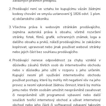
závazných právních předpisů.
Prodávající není ve vztahu ke kupujícímu vázán žádnými
kodexy chování ve smyslu ustanovení § 1826 odst. 1 písm.
e) občanského zákoníku.
Všechna práva k webovým stránkám prodávajícího,
zejména autorská práva k obsahu, včetně rozvržení
stránky, fotek, filmů, grafik, ochranných známek, loga a
dalšího obsahu a prvků, náleží prodávajícímu. Je zakázáno
kopírovat, upravovat nebo jinak používat webové stránky
nebo jejich část bez souhlasu prodávajícího.
Prodávající nenese odpovědnost za chyby vzniklé v
důsledku zásahů třetích osob do internetového obchodu
nebo v důsledku jeho užití v rozporu s jeho určením.
Kupující nesmí při využívání internetového obchodu
používat postupy, které by mohly mít negativní vliv na jeho
provoz a nesmí vykonávat žádnou činnost, která by mohla
jemu nebo třetím osobám umožnit neoprávněně zasahovat
či neoprávněně užít programové vybavení nebo další
součásti tvořící internetový obchod a užívat internetový
obchod nebo jeho části či softwarové vybavení takovým