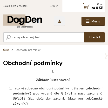
0
ks
CZK
+420 602 775 095
za
0 Kč
Menu
Hledat
Úvod
Obchodní podmínky
Obchodní podmínky
I.
Základní ustanovení
Tyto všeobecné obchodní podmínky (dále jen „
obchodní
podmínky
“) jsou vydané dle § 1751 a násl. zákona č.
89/2012 Sb., občanský zákoník (dále jen „
občanský
zákoník
“)