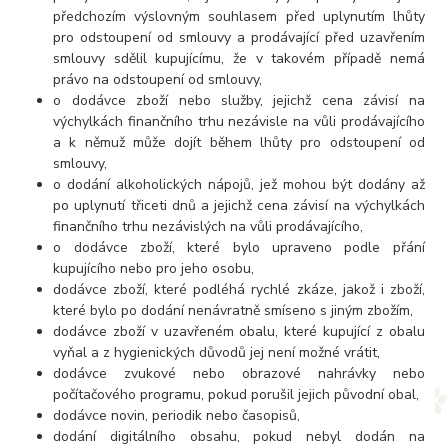
předchozím výslovným souhlasem před uplynutím lhůty
pro odstoupení od smlouvy a prodávající před uzavřením
smlouvy sdělil kupujícímu, že v takovém případě nemá
právo na odstoupení od smlouvy,
o dodávce zboží nebo služby, jejichž cena závisí na
výchylkách finančního trhu nezávisle na vůli prodávajícího
a k němuž může dojít během lhůty pro odstoupení od
smlouvy,
o dodání alkoholických nápojů, jež mohou být dodány až
po uplynutí třiceti dnů a jejichž cena závisí na výchylkách
finančního trhu nezávislých na vůli prodávajícího,
o dodávce zboží, které bylo upraveno podle přání
kupujícího nebo pro jeho osobu,
dodávce zboží, které podléhá rychlé zkáze, jakož i zboží,
které bylo po dodání nenávratně smíseno s jiným zbožím,
dodávce zboží v uzavřeném obalu, které kupující z obalu
vyňal a z hygienických důvodů jej není možné vrátit,
dodávce zvukové nebo obrazové nahrávky nebo
počítačového programu, pokud porušil jejich původní obal,
dodávce novin, periodik nebo časopisů,
dodání digitálního obsahu, pokud nebyl dodán na