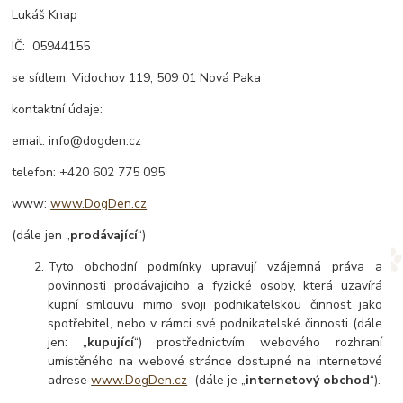
Lukáš Knap
IČ: 05944155
se sídlem: Vidochov 119, 509 01 Nová Paka
kontaktní údaje:
email: info@dogden.cz
telefon: +420 602 775 095
www:
www.DogDen.cz
(dále jen „
prodávající
“)
Tyto obchodní podmínky upravují vzájemná práva a
povinnosti prodávajícího a fyzické osoby, která uzavírá
kupní smlouvu mimo svoji podnikatelskou činnost jako
spotřebitel, nebo v rámci své podnikatelské činnosti (dále
jen: „
kupující
“) prostřednictvím webového rozhraní
umístěného na webové stránce dostupné na internetové
adrese
www.DogDen.cz
(dále je „
internetový obchod
“).