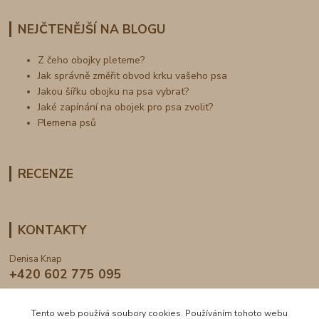
NEJČTENĚJŠÍ NA BLOGU
Z čeho obojky pleteme?
Jak správně změřit obvod krku vašeho psa
Jakou šířku obojku na psa vybrat?
Jaké zapínání na obojek pro psa zvolit?
Plemena psů
RECENZE
KONTAKTY
Denisa Knap
+420 602 775 095
info@dogden.cz
Tento web používá soubory cookies. Používáním tohoto webu