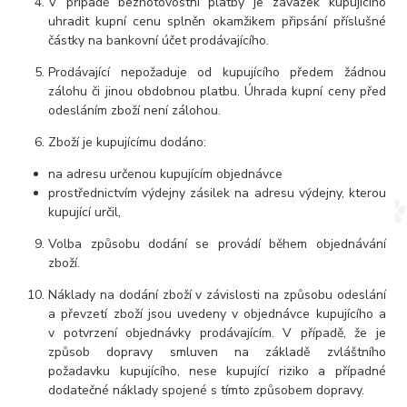
V případě bezhotovostní platby je závazek kupujícího
uhradit kupní cenu splněn okamžikem připsání příslušné
částky na bankovní účet prodávajícího.
Prodávající nepožaduje od kupujícího předem žádnou
zálohu či jinou obdobnou platbu. Úhrada kupní ceny před
odesláním zboží není zálohou.
Zboží je kupujícímu dodáno:
na adresu určenou kupujícím objednávce
prostřednictvím výdejny zásilek na adresu výdejny, kterou
kupující určil,
Volba způsobu dodání se provádí během objednávání
zboží.
Náklady na dodání zboží v závislosti na způsobu odeslání
a převzetí zboží jsou uvedeny v objednávce kupujícího a
v potvrzení objednávky prodávajícím. V případě, že je
způsob dopravy smluven na základě zvláštního
požadavku kupujícího, nese kupující riziko a případné
dodatečné náklady spojené s tímto způsobem dopravy.