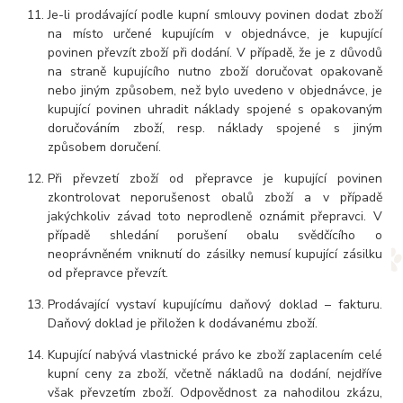
Je-li prodávající podle kupní smlouvy povinen dodat zboží
na místo určené kupujícím v objednávce, je kupující
povinen převzít zboží při dodání. V případě, že je z důvodů
na straně kupujícího nutno zboží doručovat opakovaně
nebo jiným způsobem, než bylo uvedeno v objednávce, je
kupující povinen uhradit náklady spojené s opakovaným
doručováním zboží, resp. náklady spojené s jiným
způsobem doručení.
Při převzetí zboží od přepravce je kupující povinen
zkontrolovat neporušenost obalů zboží a v případě
jakýchkoliv závad toto neprodleně oznámit přepravci. V
případě shledání porušení obalu svědčícího o
neoprávněném vniknutí do zásilky nemusí kupující zásilku
od přepravce převzít.
Prodávající vystaví kupujícímu daňový doklad – fakturu.
Daňový doklad je přiložen k dodávanému zboží.
Kupující nabývá vlastnické právo ke zboží zaplacením celé
kupní ceny za zboží, včetně nákladů na dodání, nejdříve
však převzetím zboží. Odpovědnost za nahodilou zkázu,