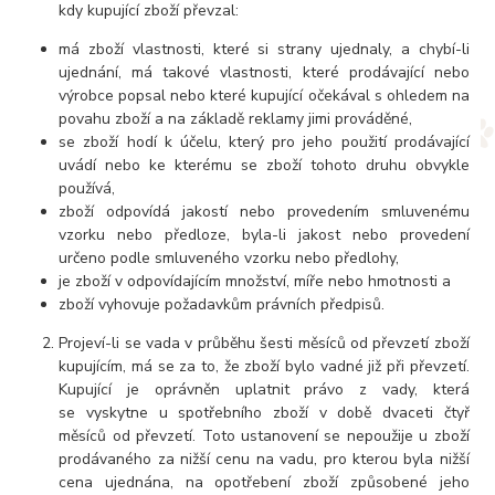
kdy kupující zboží převzal:
má zboží vlastnosti, které si strany ujednaly, a chybí-li
ujednání, má takové vlastnosti, které prodávající nebo
výrobce popsal nebo které kupující očekával s ohledem na
povahu zboží a na základě reklamy jimi prováděné,
se zboží hodí k účelu, který pro jeho použití prodávající
uvádí nebo ke kterému se zboží tohoto druhu obvykle
používá,
zboží odpovídá jakostí nebo provedením smluvenému
vzorku nebo předloze, byla-li jakost nebo provedení
určeno podle smluveného vzorku nebo předlohy,
je zboží v odpovídajícím množství, míře nebo hmotnosti a
zboží vyhovuje požadavkům právních předpisů.
Projeví-li se vada v průběhu šesti měsíců od převzetí zboží
kupujícím, má se za to, že zboží bylo vadné již při převzetí.
Kupující je oprávněn uplatnit právo z vady, která
se vyskytne u spotřebního zboží v době dvaceti čtyř
měsíců od převzetí. Toto ustanovení se nepoužije u zboží
prodávaného za nižší cenu na vadu, pro kterou byla nižší
cena ujednána, na opotřebení zboží způsobené jeho