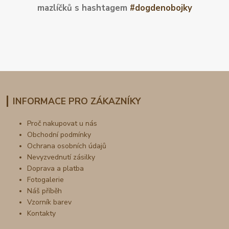
mazlíčků s hashtagem
#dogdenobojky
INFORMACE PRO ZÁKAZNÍKY
Proč nakupovat u nás
Obchodní podmínky
Ochrana osobních údajů
Nevyzvednutí zásilky
Doprava a platba
Fotogalerie
Náš příběh
Vzorník barev
Kontakty