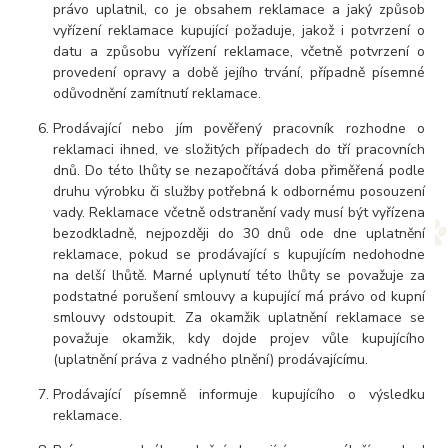
právo uplatnil, co je obsahem reklamace a jaký způsob
vyřízení reklamace kupující požaduje, jakož i potvrzení o
datu a způsobu vyřízení reklamace, včetně potvrzení o
provedení opravy a době jejího trvání, případně písemné
odůvodnění zamítnutí reklamace.
Prodávající nebo jím pověřený pracovník rozhodne o
reklamaci ihned, ve složitých případech do tří pracovních
dnů. Do této lhůty se nezapočítává doba přiměřená podle
druhu výrobku či služby potřebná k odbornému posouzení
vady. Reklamace včetně odstranění vady musí být vyřízena
bezodkladně, nejpozději do 30 dnů ode dne uplatnění
reklamace, pokud se prodávající s kupujícím nedohodne
na delší lhůtě. Marné uplynutí této lhůty se považuje za
podstatné porušení smlouvy a kupující má právo od kupní
smlouvy odstoupit. Za okamžik uplatnění reklamace se
považuje okamžik, kdy dojde projev vůle kupujícího
(uplatnění práva z vadného plnění) prodávajícímu.
Prodávající písemně informuje kupujícího o výsledku
reklamace.