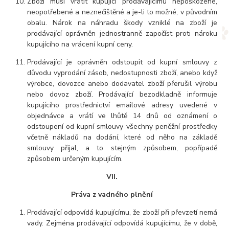
Zboží musí vrátit kupující prodávajícímu nepoškozené,
neopotřebené a neznečištěné a je-li to možné, v původním
obalu. Nárok na náhradu škody vzniklé na zboží je
prodávající oprávněn jednostranně započíst proti nároku
kupujícího na vrácení kupní ceny.
Prodávající je oprávněn odstoupit od kupní smlouvy z
důvodu vyprodání zásob, nedostupnosti zboží, anebo když
výrobce, dovozce anebo dodavatel zboží přerušil výrobu
nebo dovoz zboží. Prodávající bezodkladně informuje
kupujícího prostřednictví emailové adresy uvedené v
objednávce a vrátí ve lhůtě 14 dnů od oznámení o
odstoupení od kupní smlouvy všechny peněžní prostředky
včetně nákladů na dodání, které od něho na základě
smlouvy přijal, a to stejným způsobem, popřípadě
způsobem určeným kupujícím.
VII.
Práva z vadného plnění
Prodávající odpovídá kupujícímu, že zboží při převzetí nemá
vady. Zejména prodávající odpovídá kupujícímu, že v době,