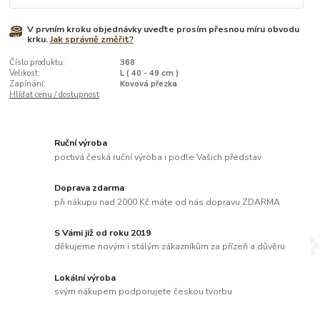
V prvním kroku objednávky uveďte prosím přesnou míru obvodu
krku.
Jak správně změřit?
Číslo produktu:
368
Velikost:
L ( 40 - 49 cm )
Zapínání:
Kovová přezka
Hlídat cenu / dostupnost
Ruční výroba
poctivá česká ruční výroba i podle Vašich představ
Doprava zdarma
při nákupu nad 2000 Kč máte od nás dopravu ZDARMA
S Vámi již od roku 2019
děkujeme novým i stálým zákazníkům za přízeň a důvěru
Lokální výroba
svým nákupem podporujete českou tvorbu