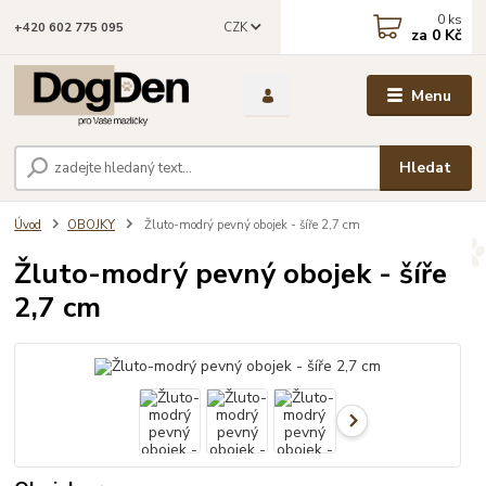
0
ks
CZK
+420 602 775 095
za
0 Kč
Menu
Hledat
Úvod
OBOJKY
Žluto-modrý pevný obojek - šíře 2,7 cm
Žluto-modrý pevný obojek - šíře
2,7 cm