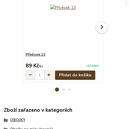
Přívěsek 13
Žluto-černý p
cena od
89 Kč
299 Kč
skladem
/
ks
/
ks
Přidat do košíku
Zboží zařazeno v kategoriích
OBOJKY