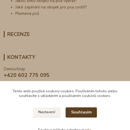
Jakou šířku obojku na psa vybrat?
Jaké zapínání na obojek pro psa zvolit?
Plemena psů
RECENZE
KONTAKTY
Denisa Knap
+420 602 775 095
info@dogden.cz
Tento web používá soubory cookies. Používáním tohoto webu
souhlasíte s ukládáním a používáním souborů cookies.
Souhlasím
Nastavení
2024 © DogDen.cz, všechna práva vyhrazena