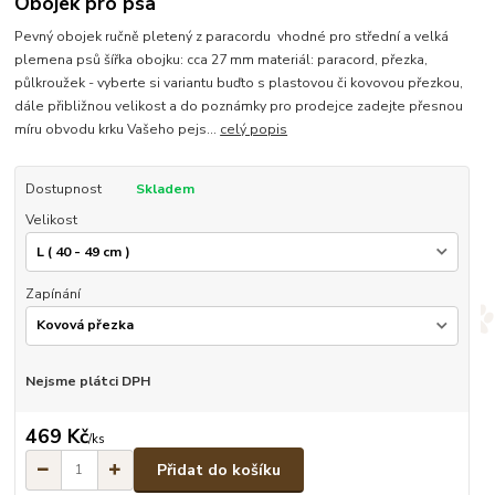
Obojek pro psa
Pevný obojek ručně pletený z paracordu vhodné pro střední a velká
plemena psů šířka obojku: cca 27 mm materiál: paracord, přezka,
půlkroužek - vyberte si variantu buďto s plastovou či kovovou přezkou,
dále přibližnou velikost a do poznámky pro prodejce zadejte přesnou
míru obvodu krku Vašeho pejs...
celý popis
Dostupnost
Skladem
Velikost
Zapínání
Nejsme plátci DPH
469 Kč
/
ks
Přidat do košíku