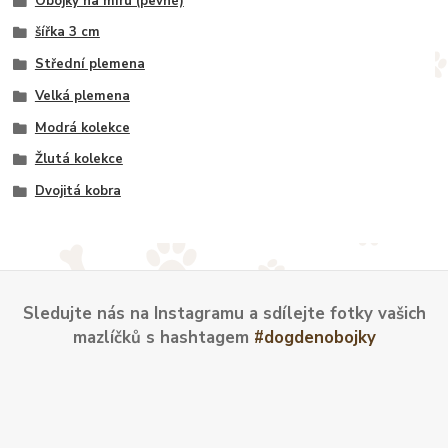
Obojky na míru (pevné)
šířka 3 cm
Střední plemena
Velká plemena
Modrá kolekce
Žlutá kolekce
Dvojitá kobra
Sledujte nás na Instagramu a sdílejte fotky vašich
mazlíčků s hashtagem
#dogdenobojky