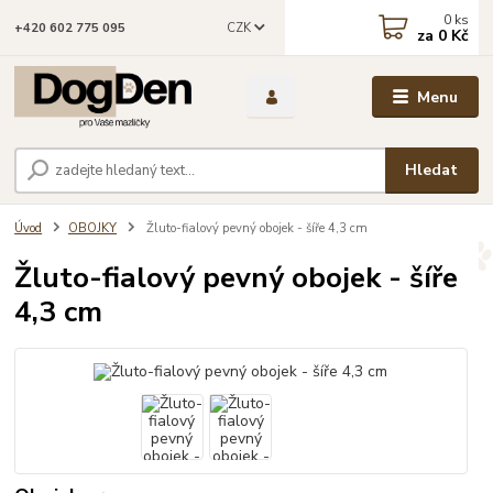
0
ks
CZK
+420 602 775 095
za
0 Kč
Menu
Hledat
Úvod
OBOJKY
Žluto-fialový pevný obojek - šíře 4,3 cm
Žluto-fialový pevný obojek - šíře
4,3 cm