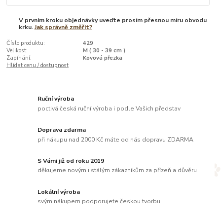
V prvním kroku objednávky uveďte prosím přesnou míru obvodu
krku.
Jak správně změřit?
Číslo produktu:
429
Velikost:
M ( 30 - 39 cm )
Zapínání:
Kovová přezka
Hlídat cenu / dostupnost
Ruční výroba
poctivá česká ruční výroba i podle Vašich představ
Doprava zdarma
při nákupu nad 2000 Kč máte od nás dopravu ZDARMA
S Vámi již od roku 2019
děkujeme novým i stálým zákazníkům za přízeň a důvěru
Lokální výroba
svým nákupem podporujete českou tvorbu