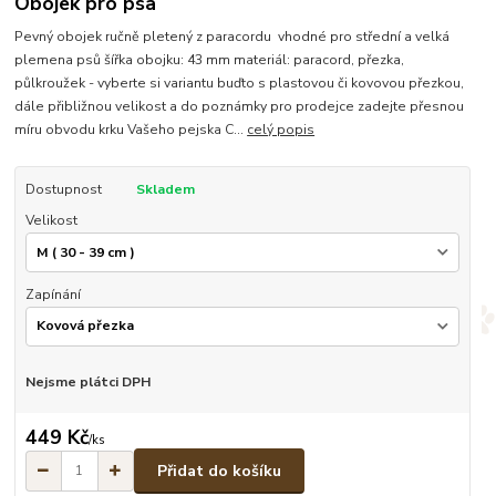
Obojek pro psa
Pevný obojek ručně pletený z paracordu vhodné pro střední a velká
plemena psů šířka obojku: 43 mm materiál: paracord, přezka,
půlkroužek - vyberte si variantu buďto s plastovou či kovovou přezkou,
dále přibližnou velikost a do poznámky pro prodejce zadejte přesnou
míru obvodu krku Vašeho pejska C...
celý popis
Dostupnost
Skladem
Velikost
Zapínání
Nejsme plátci DPH
449 Kč
/
ks
Přidat do košíku