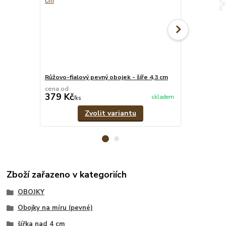
Růžovo-fialový pevný obojek - šíře 4,3 cm
Fialový pevný
cena od
cena od
379 Kč
349 Kč
skladem
/
ks
/
ks
Zvolit variantu
Zboží zařazeno v kategoriích
OBOJKY
Obojky na míru (pevné)
šířka nad 4 cm