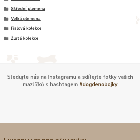
Střední plemena
Velká plemena
Fialová kolekce
Žlutá kolekce
Sledujte nás na Instagramu a sdílejte fotky vašich
mazlíčků s hashtagem
#dogdenobojky