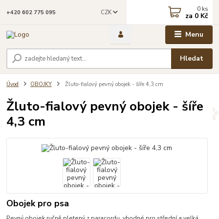
0
ks
CZK
+420 602 775 095
za
0 Kč
Menu
Hledat
Úvod
OBOJKY
Žluto-fialový pevný obojek - šíře 4,3 cm
Žluto-fialový pevný obojek - šíře
4,3 cm
Obojek pro psa
Pevný obojek ručně pletený z paracordu vhodné pro střední a velká