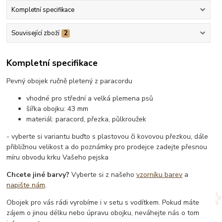
Kompletní specifikace
Související zboží
2
Kompletní specifikace
Pevný obojek ručně pletený z paracordu
vhodné pro střední a velká plemena psů
šířka obojku: 43 mm
materiál: paracord, přezka, půlkroužek
- vyberte si variantu buďto s plastovou či kovovou přezkou, dále
přibližnou velikost a do poznámky pro prodejce zadejte přesnou
míru obvodu krku Vašeho pejska
Chcete jiné barvy?
Vyberte si z našeho
vzorníku barev
a
napište nám
.
Obojek pro vás rádi vyrobíme i v setu s vodítkem. Pokud máte
zájem o jinou délku nebo úpravu obojku, neváhejte nás o tom