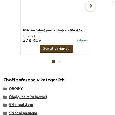
Růžovo-fialový pevný obojek - šíře 4,3 cm
Fialový pevný
cena od
cena od
379 Kč
349 Kč
skladem
/
ks
/
ks
Zvolit variantu
Zboží zařazeno v kategoriích
OBOJKY
Obojky na míru (pevné)
šířka nad 4 cm
Střední plemena