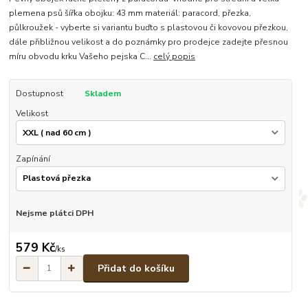
plemena psů šířka obojku: 43 mm materiál: paracord, přezka,
půlkroužek - vyberte si variantu buďto s plastovou či kovovou přezkou,
dále přibližnou velikost a do poznámky pro prodejce zadejte přesnou
míru obvodu krku Vašeho pejska C...
celý popis
Dostupnost
Skladem
Velikost
Zapínání
Nejsme plátci DPH
579 Kč
/
ks
Přidat do košíku