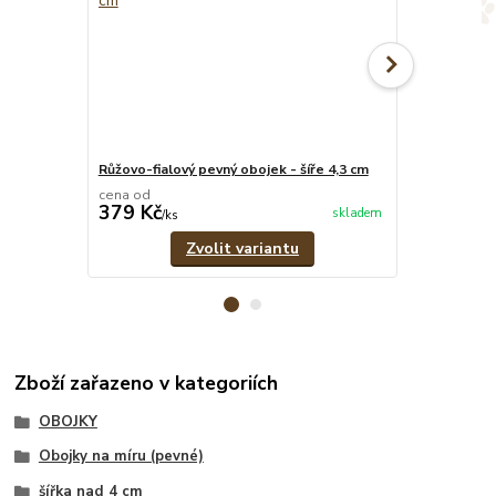
Růžovo-fialový pevný obojek - šíře 4,3 cm
Fialový pevný
cena od
cena od
379 Kč
349 Kč
skladem
/
ks
/
ks
Zvolit variantu
Zboží zařazeno v kategoriích
OBOJKY
Obojky na míru (pevné)
šířka nad 4 cm