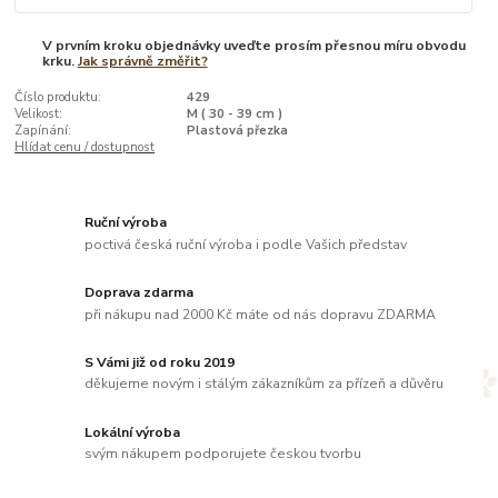
V prvním kroku objednávky uveďte prosím přesnou míru obvodu
krku.
Jak správně změřit?
Číslo produktu:
429
Velikost:
M ( 30 - 39 cm )
Zapínání:
Plastová přezka
Hlídat cenu / dostupnost
Ruční výroba
poctivá česká ruční výroba i podle Vašich představ
Doprava zdarma
při nákupu nad 2000 Kč máte od nás dopravu ZDARMA
S Vámi již od roku 2019
děkujeme novým i stálým zákazníkům za přízeň a důvěru
Lokální výroba
svým nákupem podporujete českou tvorbu