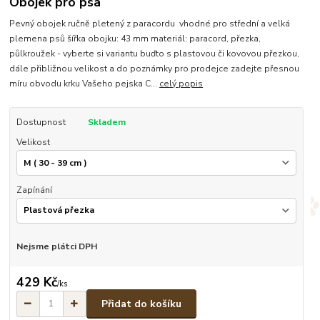
Obojek pro psa
Pevný obojek ručně pletený z paracordu vhodné pro střední a velká
plemena psů šířka obojku: 43 mm materiál: paracord, přezka,
půlkroužek - vyberte si variantu buďto s plastovou či kovovou přezkou,
dále přibližnou velikost a do poznámky pro prodejce zadejte přesnou
míru obvodu krku Vašeho pejska C...
celý popis
Dostupnost
Skladem
Velikost
Zapínání
Nejsme plátci DPH
429 Kč
/
ks
Přidat do košíku