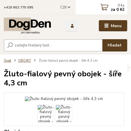
0
ks
CZK
+420 602 775 095
za
0 Kč
Menu
Hledat
Úvod
OBOJKY
Žluto-fialový pevný obojek - šíře 4,3 cm
Žluto-fialový pevný obojek - šíře
4,3 cm