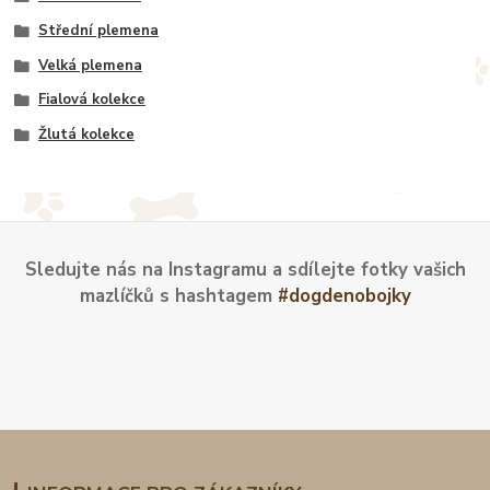
Střední plemena
Velká plemena
Fialová kolekce
Žlutá kolekce
Sledujte nás na Instagramu a sdílejte fotky vašich
mazlíčků s hashtagem
#dogdenobojky