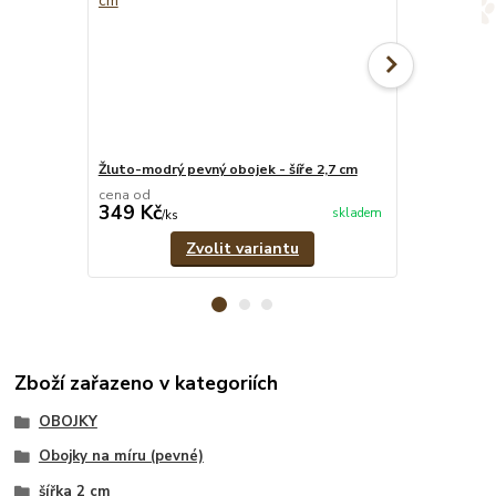
Žluto-modrý pevný obojek - šíře 2,7 cm
Oranžovo-žlut
cena od
cena od
349 Kč
299 Kč
skladem
/
ks
/
ks
Zvolit variantu
Zboží zařazeno v kategoriích
OBOJKY
Obojky na míru (pevné)
šířka 2 cm