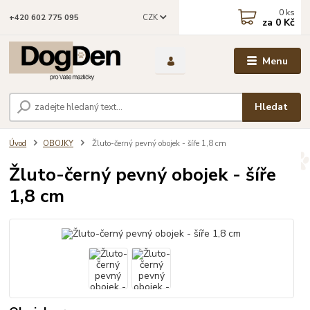
0
ks
CZK
+420 602 775 095
za
0 Kč
Menu
Hledat
Úvod
OBOJKY
Žluto-černý pevný obojek - šíře 1,8 cm
Žluto-černý pevný obojek - šíře
1,8 cm