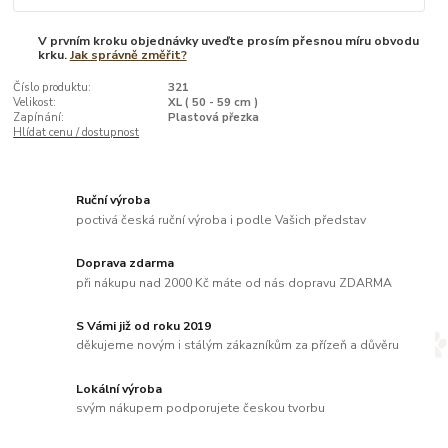
V prvním kroku objednávky uveďte prosím přesnou míru obvodu
krku.
Jak správně změřit?
Číslo produktu:
321
Velikost:
XL ( 50 - 59 cm )
Zapínání:
Plastová přezka
Hlídat cenu / dostupnost
Ruční výroba
poctivá česká ruční výroba i podle Vašich představ
Doprava zdarma
při nákupu nad 2000 Kč máte od nás dopravu ZDARMA
S Vámi již od roku 2019
děkujeme novým i stálým zákazníkům za přízeň a důvěru
Lokální výroba
svým nákupem podporujete českou tvorbu