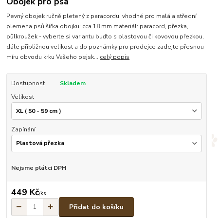
Obojek pro psa
Pevný obojek ručně pletený z paracordu vhodné pro malá a střední
plemena psů šířka obojku: cca 18 mm materiál: paracord, přezka,
půlkroužek - vyberte si variantu buďto s plastovou či kovovou přezkou,
dále přibližnou velikost a do poznámky pro prodejce zadejte přesnou
míru obvodu krku Vašeho pejsk...
celý popis
Dostupnost
Skladem
Velikost
Zapínání
Nejsme plátci DPH
449 Kč
/
ks
Přidat do košíku