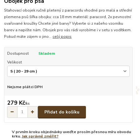
Obojek pro psa
Stahovací obojek ručně pletený z paracordu vhodné pro malá a střední
plemena psů šířka obojku: cca 18 mm materiál: paracord, 2x pevnostní
svařované kroužky Chcete jiné barvy? Vyberte si z našeho vzorníku
barev a napište nám. Obojek pro vás rádi vyrobíme i v setu s vodítkem.
Pokud máte zájem o jino...
celý popis
Dostupnost
Skladem
Velikost
Nejsme plátci DPH
279 Kč
/
ks
Přidat do košíku
V prvním kroku objednávky uveďte prosím přesnou míru obvodu
krku.
Jak správně změřit?