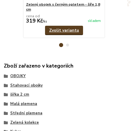
Zelený obojek s černým opletem - šíře 1,8
Zelený pevný 
cm
cena od
cena od
319 Kč
299 Kč
skladem
/
ks
/
ks
Zvolit variantu
Zboží zařazeno v kategoriích
OBOJKY
Stahovací obojky
šířka 2 cm
Malá plemena
Střední plemena
Zelená kolekce