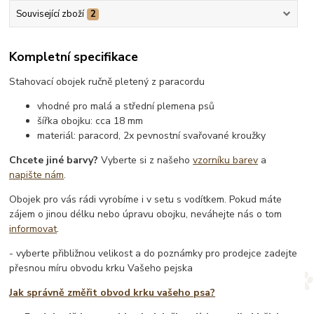
Související zboží
2
Kompletní specifikace
Stahovací obojek ručně pletený z paracordu
vhodné pro malá a střední plemena psů
šířka obojku: cca 18 mm
materiál: paracord, 2x pevnostní svařované kroužky
Chcete jiné barvy?
Vyberte si z našeho
vzorníku barev
a
napište nám
.
Obojek pro vás rádi vyrobíme i v setu s vodítkem. Pokud máte
zájem o jinou délku nebo úpravu obojku, neváhejte nás o tom
informovat
.
- vyberte přibližnou velikost a do poznámky pro prodejce zadejte
přesnou míru obvodu krku Vašeho pejska
Jak správně změřit obvod krku vašeho psa?