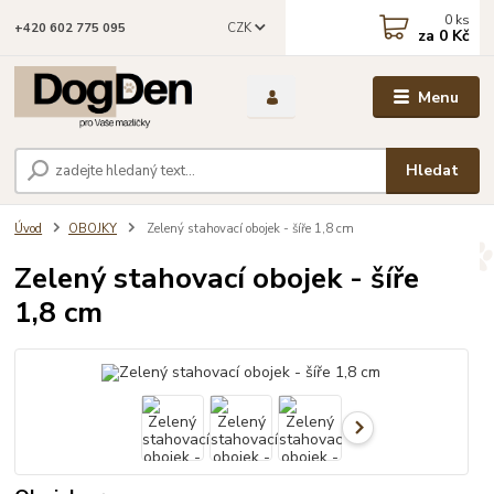
0
ks
CZK
+420 602 775 095
za
0 Kč
Menu
Hledat
Úvod
OBOJKY
Zelený stahovací obojek - šíře 1,8 cm
Zelený stahovací obojek - šíře
1,8 cm