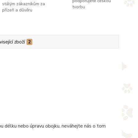
podporujete českou
stálým zákazníkům za
tvorbu
přízeň a důvěru
isející zboží
2
nou délku nebo úpravu obojku, neváhejte nás o tom