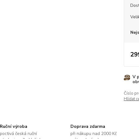
Dos
Veli
Nej
29
V 
ob
Číslo pr
Hlídat c
Ruční výroba
Doprava zdarma
poctivá česká ruční
při nákupu nad 2000 Kč