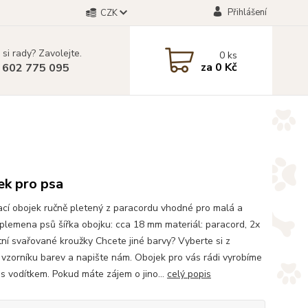
Přihlášení
CZK
 si rady? Zavolejte.
0
ks
za
0 Kč
 602 775 095
ek pro psa
cí obojek ručně pletený z paracordu vhodné pro malá a
 plemena psů šířka obojku: cca 18 mm materiál: paracord, 2x
ní svařované kroužky Chcete jiné barvy? Vyberte si z
vzorníku barev a napište nám. Obojek pro vás rádi vyrobíme
u s vodítkem. Pokud máte zájem o jino...
celý popis