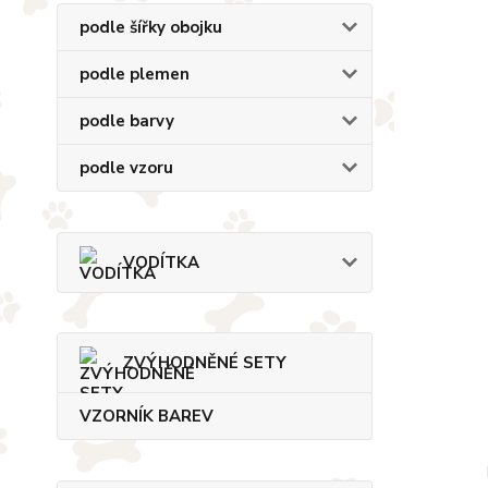
podle šířky obojku
podle plemen
podle barvy
podle vzoru
VODÍTKA
ZVÝHODNĚNÉ SETY
VZORNÍK BAREV