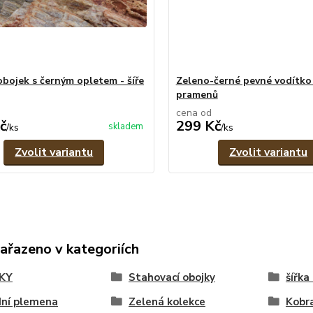
obojek s černým opletem - šíře
Zeleno-černé pevné vodítko 
pramenů
cena od
č
299 Kč
skladem
/
ks
/
ks
Zvolit variantu
Zvolit variantu
zařazeno v kategoriích
KY
Stahovací obojky
šířka
dní plemena
Zelená kolekce
Kobr