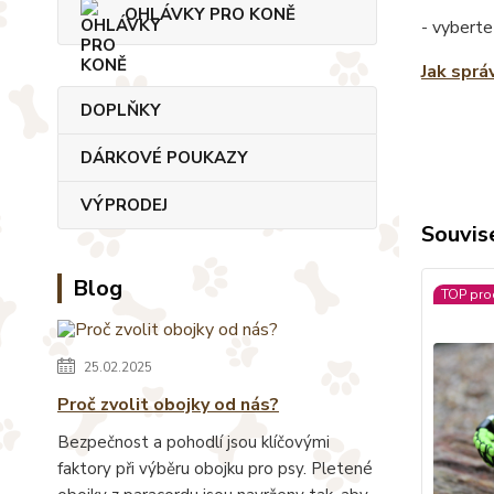
OHLÁVKY PRO KONĚ
- vyberte
Jak sprá
DOPLŇKY
DÁRKOVÉ POUKAZY
VÝPRODEJ
Souvise
Blog
TOP pro
25.02.2025
Proč zvolit obojky od nás?
Bezpečnost a pohodlí jsou klíčovými
faktory při výběru obojku pro psy. Pletené