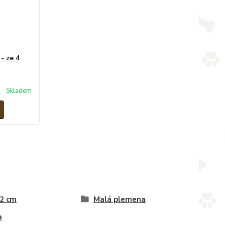
- ze 4
Skladem
 2 cm
Malá plemena
a