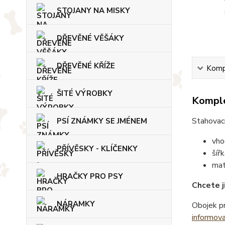
STOJANY NA MISKY
DŘEVĚNÉ VĚŠÁKY
DŘEVĚNÉ KŘÍŽE
Kompl
ŠITÉ VÝROBKY
Komple
Stahovací
PSÍ ZNÁMKY SE JMÉNEM
vho
PŘÍVĚSKY - KLÍČENKY
šíř
mat
HRAČKY PRO PSY
Chcete j
NÁRAMKY
Obojek pr
informov