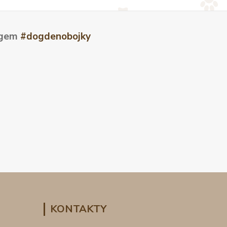
tagem
#dogdenobojky
KONTAKTY