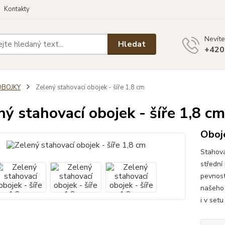
Kontakty
Nevíte
Hledat
+420
OBOJKY
Zelený stahovací obojek - šíře 1,8 cm
ný stahovací obojek - šíře 1,8 cm
Oboj
Stahova
střední
pevnost
našeho 
i v set