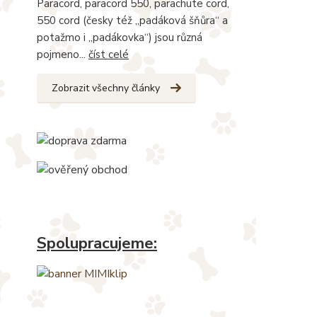
Paracord, paracord 550, parachute cord,
550 cord (česky též „padáková šňůra“ a
potažmo i „padákovka“) jsou různá
pojmeno...
číst celé
Zobrazit všechny články
Spolupracujeme: