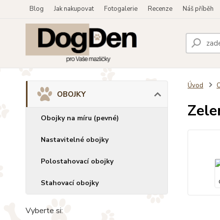
Blog
Jak nakupovat
Fotogalerie
Recenze
Náš příběh
Úvod
OBOJKY
Zele
Obojky na míru (pevné)
Nastavitelné obojky
Polostahovací obojky
Stahovací obojky
Vyberte si: