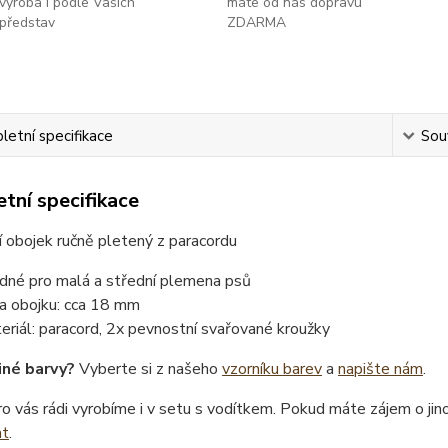
výroba i podle Vašich
máte od nás dopravu
představ
ZDARMA
etní specifikace
Souv
tní specifikace
 obojek ručně pletený z paracordu
dné pro malá a střední plemena psů
ka obojku: cca 18 mm
eriál: paracord, 2x pevnostní svařované kroužky
iné barvy?
Vyberte si z našeho
vzorníku barev
a
napište nám
.
o vás rádi vyrobíme i v setu s vodítkem. Pokud máte zájem o ji
at
.