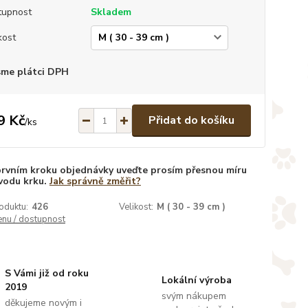
tupnost
Skladem
kost
sme plátci DPH
9 Kč
Přidat do košíku
/
ks
prvním kroku objednávky uveďte prosím přesnou míru
vodu krku.
Jak správně změřit?
oduktu:
426
Velikost:
M ( 30 - 39 cm )
enu / dostupnost
S Vámi již od roku
Lokální výroba
2019
svým nákupem
děkujeme novým i