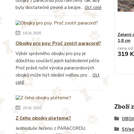
obojky z paracordu jsou navrženy tak, aby
byly dostatečně pevné a bezpe...
číst celé
18.01.2025
Zelený 
1,8 cm
Obojky pro psy: Proč zvolit paracord?
cena od
319 K
Výběr správného obojku pro psy je
důležitou součástí jejich každodenní péče.
Proč právě ruční výroba paracordových
obojků může být ideální volbou pro ...
číst
celé
Zboží 
20.01.2020
Z čeho obojky pleteme?
OBOJ
Jednoduše řečeno z PARACORDU.
Stře