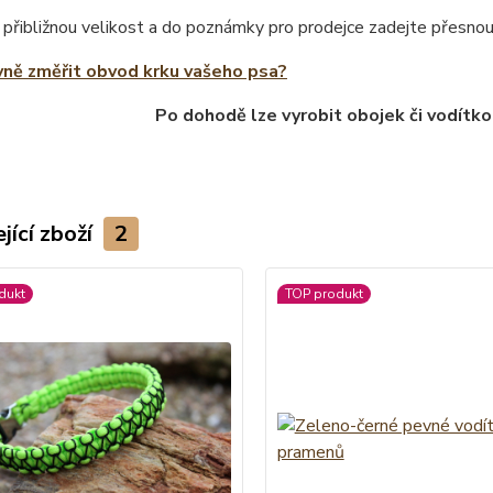
 přibližnou velikost a do poznámky pro prodejce zadejte přesno
vně změřit obvod krku vašeho psa?
Po dohodě lze vyrobit obojek či vodítko
jící zboží
2
dukt
TOP produkt