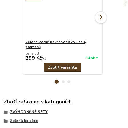
Zeleno-černé pevné vodítko - ze 4
Zelený oboje
pramenů
cm
cena od
cena od
299 Kč
319 Kč
Skladem
/
ks
/
ks
Zvolit variantu
Zboží zařazeno v kategoriích
ZVÝHODNĚNÉ SETY
Zelená kolekce