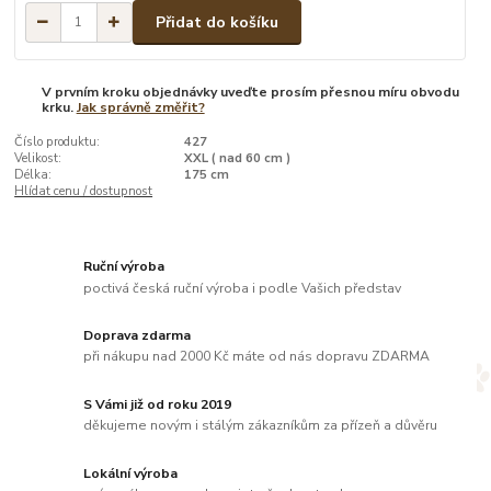
Přidat do košíku
V prvním kroku objednávky uveďte prosím přesnou míru obvodu
krku.
Jak správně změřit?
Číslo produktu:
427
Velikost:
XXL ( nad 60 cm )
Délka:
175 cm
Hlídat cenu / dostupnost
Ruční výroba
poctivá česká ruční výroba i podle Vašich představ
Doprava zdarma
při nákupu nad 2000 Kč máte od nás dopravu ZDARMA
S Vámi již od roku 2019
děkujeme novým i stálým zákazníkům za přízeň a důvěru
Lokální výroba