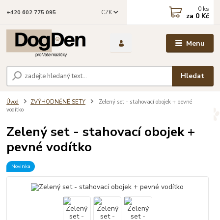
0
ks
CZK
+420 602 775 095
za
0 Kč
Menu
Hledat
Úvod
ZVÝHODNĚNÉ SETY
Zelený set - stahovací obojek + pevné
vodítko
Zelený set - stahovací obojek +
pevné vodítko
Novinka