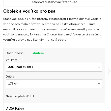
Obojek a vodítko pro psa
Stahovací obojek ručně pletený z paracordu + pevné duhové vodítko
vhodné pro malá a střední plemena psů šířka obojku: cca 18 mm
materiál obojek: paracord, 2x pevnostní svařované kroužky materiál
vodítko: paracord, 1x karabina Chcete jiné barvy? Vyberte si z našeho
vzorníku barev a napište nám. - ...
celý popis
Dostupnost
Skladem
Velikost
Délka
Nejsme plátci DPH
729 Kč
/
set