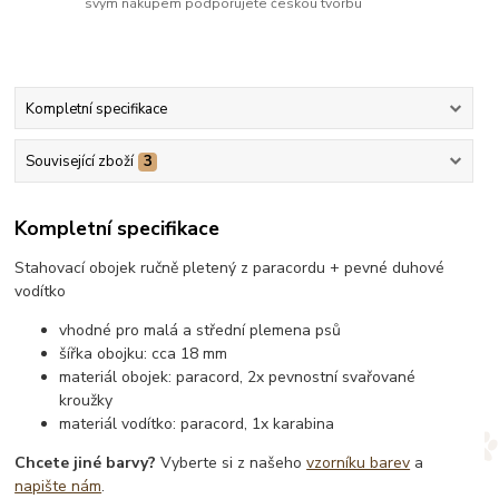
svým nákupem podporujete českou tvorbu
Kompletní specifikace
Související zboží
3
Kompletní specifikace
Stahovací obojek ručně pletený z paracordu + pevné duhové
vodítko
vhodné pro malá a střední plemena psů
šířka obojku: cca 18 mm
materiál obojek: paracord, 2x pevnostní svařované
kroužky
materiál vodítko: paracord, 1x karabina
Chcete jiné barvy?
Vyberte si z našeho
vzorníku barev
a
napište nám
.