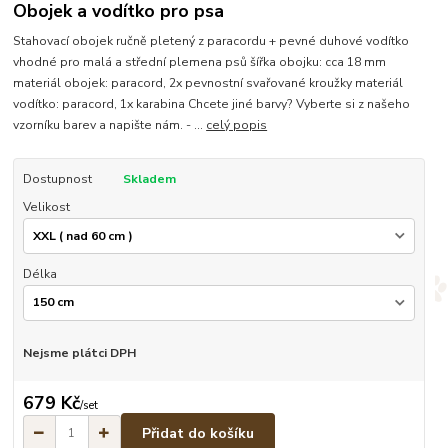
Obojek a vodítko pro psa
Stahovací obojek ručně pletený z paracordu + pevné duhové vodítko
vhodné pro malá a střední plemena psů šířka obojku: cca 18 mm
materiál obojek: paracord, 2x pevnostní svařované kroužky materiál
vodítko: paracord, 1x karabina Chcete jiné barvy? Vyberte si z našeho
vzorníku barev a napište nám. - ...
celý popis
Dostupnost
Skladem
Velikost
Délka
Nejsme plátci DPH
679 Kč
/
set
Přidat do košíku