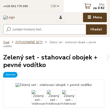
0
ks
CZK
+420 602 775 095
za
0 Kč
Menu
Hledat
Úvod
ZVÝHODNĚNÉ SETY
Zelený set - stahovací obojek + pevné
vodítko
Zelený set - stahovací obojek +
pevné vodítko
Novinka