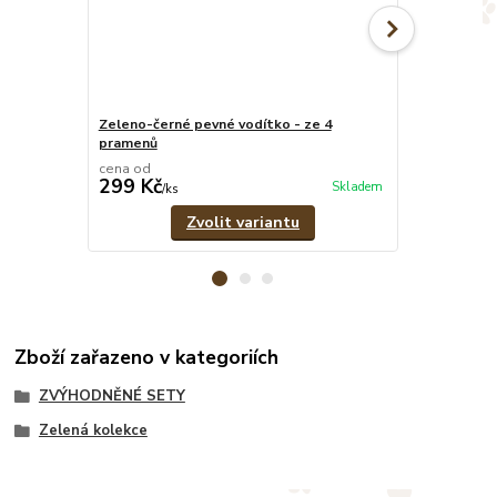
Zeleno-černé pevné vodítko - ze 4
Zelený oboje
pramenů
cm
cena od
cena od
299 Kč
319 Kč
Skladem
/
ks
/
ks
Zvolit variantu
Zboží zařazeno v kategoriích
ZVÝHODNĚNÉ SETY
Zelená kolekce