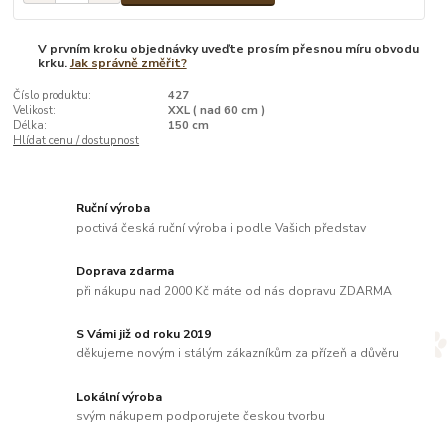
V prvním kroku objednávky uveďte prosím přesnou míru obvodu
krku.
Jak správně změřit?
Číslo produktu:
427
Velikost:
XXL ( nad 60 cm )
Délka:
150 cm
Hlídat cenu / dostupnost
Ruční výroba
poctivá česká ruční výroba i podle Vašich představ
Doprava zdarma
při nákupu nad 2000 Kč máte od nás dopravu ZDARMA
S Vámi již od roku 2019
děkujeme novým i stálým zákazníkům za přízeň a důvěru
Lokální výroba
svým nákupem podporujete českou tvorbu