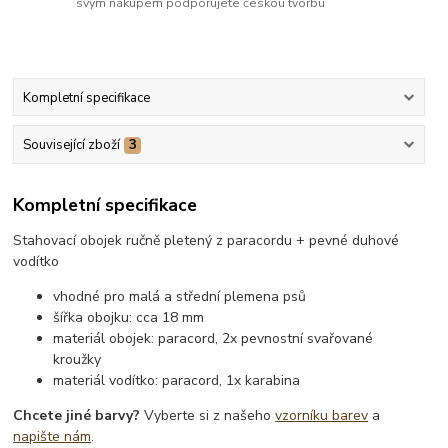
svým nákupem podporujete českou tvorbu
Kompletní specifikace
Související zboží
3
Kompletní specifikace
Stahovací obojek ručně pletený z paracordu + pevné duhové
vodítko
vhodné pro malá a střední plemena psů
šířka obojku: cca 18 mm
materiál obojek: paracord, 2x pevnostní svařované
kroužky
materiál vodítko: paracord, 1x karabina
Chcete jiné barvy?
Vyberte si z našeho
vzorníku barev
a
napište nám
.