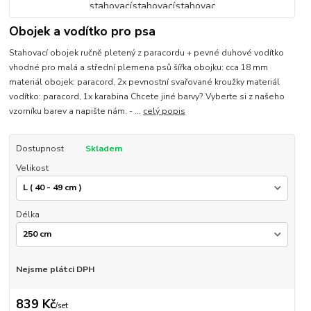
Obojek a vodítko pro psa
Stahovací obojek ručně pletený z paracordu + pevné duhové vodítko
vhodné pro malá a střední plemena psů šířka obojku: cca 18 mm
materiál obojek: paracord, 2x pevnostní svařované kroužky materiál
vodítko: paracord, 1x karabina Chcete jiné barvy? Vyberte si z našeho
vzorníku barev a napište nám. - ...
celý popis
Dostupnost
Skladem
Velikost
Délka
Nejsme plátci DPH
839 Kč
/
set