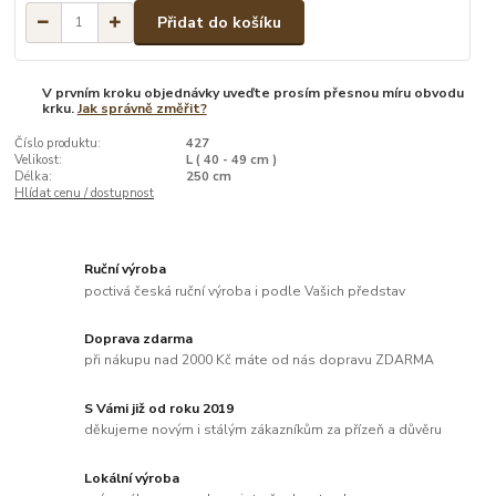
Přidat do košíku
V prvním kroku objednávky uveďte prosím přesnou míru obvodu
krku.
Jak správně změřit?
Číslo produktu:
427
Velikost:
L ( 40 - 49 cm )
Délka:
250 cm
Hlídat cenu / dostupnost
Ruční výroba
poctivá česká ruční výroba i podle Vašich představ
Doprava zdarma
při nákupu nad 2000 Kč máte od nás dopravu ZDARMA
S Vámi již od roku 2019
děkujeme novým i stálým zákazníkům za přízeň a důvěru
Lokální výroba