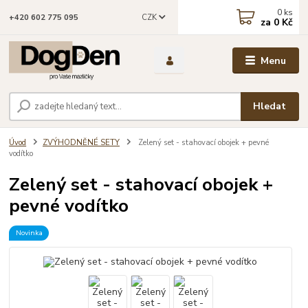
0
ks
CZK
+420 602 775 095
za
0 Kč
Menu
Hledat
Úvod
ZVÝHODNĚNÉ SETY
Zelený set - stahovací obojek + pevné
vodítko
Zelený set - stahovací obojek +
pevné vodítko
Novinka