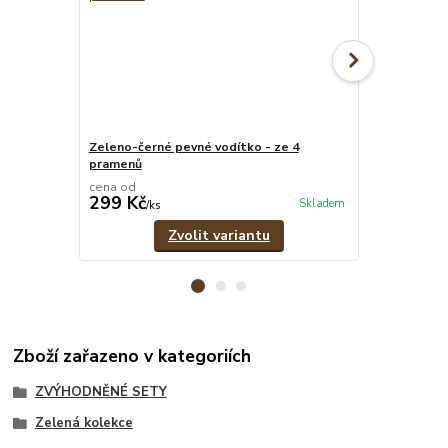
Zeleno-černé pevné vodítko - ze 4
Zelený oboje
pramenů
cm
cena od
cena od
299 Kč
319 Kč
Skladem
/
ks
/
ks
Zvolit variantu
Zboží zařazeno v kategoriích
ZVÝHODNĚNÉ SETY
Zelená kolekce