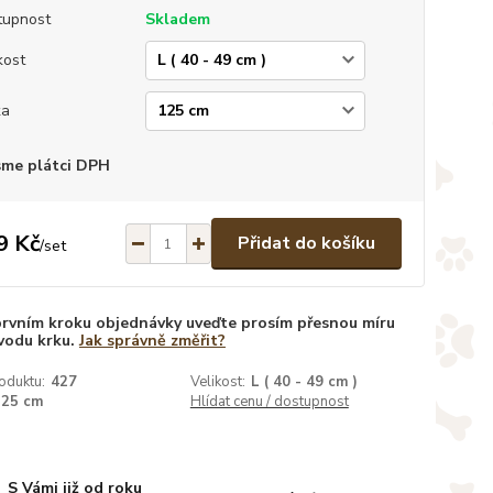
tupnost
Skladem
kost
ka
sme plátci DPH
9 Kč
Přidat do košíku
/
set
prvním kroku objednávky uveďte prosím přesnou míru
vodu krku.
Jak správně změřit?
oduktu:
427
Velikost:
L ( 40 - 49 cm )
125 cm
Hlídat cenu / dostupnost
S Vámi již od roku