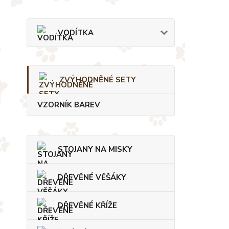
VODÍTKA
ZVÝHODNĚNÉ SETY
VZORNÍK BAREV
STOJANY NA MISKY
DŘEVĚNÉ VĚŠÁKY
DŘEVĚNÉ KŘÍŽE