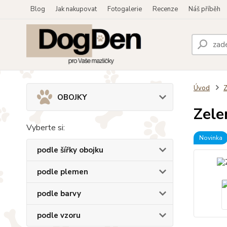
Blog
Jak nakupovat
Fotogalerie
Recenze
Náš příběh
Úvod
OBOJKY
Zele
Vyberte si:
Novinka
podle šířky obojku
podle plemen
podle barvy
podle vzoru