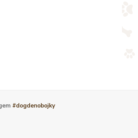
tagem
#dogdenobojky