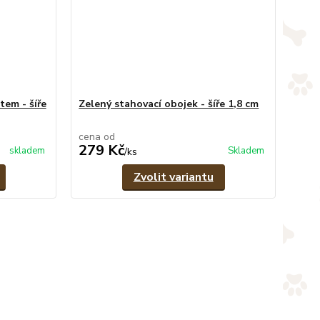
tem - šíře
Zelený stahovací obojek - šíře 1,8 cm
cena od
279 Kč
skladem
Skladem
/
ks
Zvolit variantu