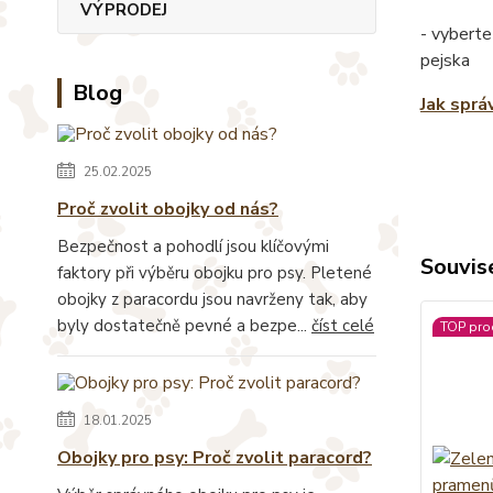
VÝPRODEJ
- vyberte
pejska
Blog
Jak sprá
25.02.2025
Proč zvolit obojky od nás?
Bezpečnost a pohodlí jsou klíčovými
Souvise
faktory při výběru obojku pro psy. Pletené
obojky z paracordu jsou navrženy tak, aby
byly dostatečně pevné a bezpe...
číst celé
TOP pro
18.01.2025
Obojky pro psy: Proč zvolit paracord?