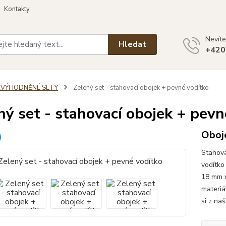
Kontakty
Nevíte
Hledat
+420
ZVÝHODNĚNÉ SETY
Zelený set - stahovací obojek + pevné vodítko
ný set - stahovací obojek + pevn
Oboje
Stahova
vodítko
18 mm m
materiá
si z na