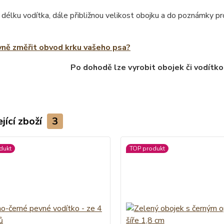
 délku vodítka, dále přibližnou velikost obojku a do poznámky 
vně změřit obvod krku vašeho psa?
Po dohodě lze vyrobit obojek či vodítko
jící zboží
3
dukt
TOP produkt