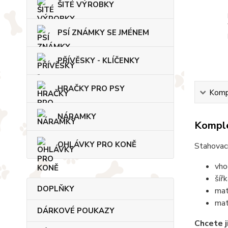
ŠITÉ VÝROBKY
PSÍ ZNÁMKY SE JMÉNEM
PŘÍVĚSKY - KLÍČENKY
HRAČKY PRO PSY
Kompl
NÁRAMKY
Komple
OHLÁVKY PRO KONĚ
Stahovac
vho
šíř
DOPLŇKY
mat
mat
DÁRKOVÉ POUKAZY
Chcete j