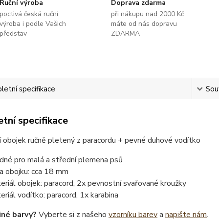
Ruční výroba
Doprava zdarma
poctivá česká ruční
při nákupu nad 2000 Kč
výroba i podle Vašich
máte od nás dopravu
představ
ZDARMA
etní specifikace
Souv
tní specifikace
í obojek ručně pletený z paracordu + pevné duhové vodítko
dné pro malá a střední plemena psů
ka obojku: cca 18 mm
eriál obojek: paracord, 2x pevnostní svařované kroužky
eriál vodítko: paracord, 1x karabina
iné barvy?
Vyberte si z našeho
vzorníku barev
a
napište nám
.