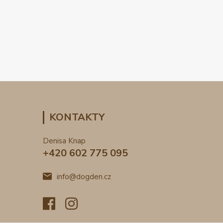
KONTAKTY
Denisa Knap
+420 602 775 095
info@dogden.cz