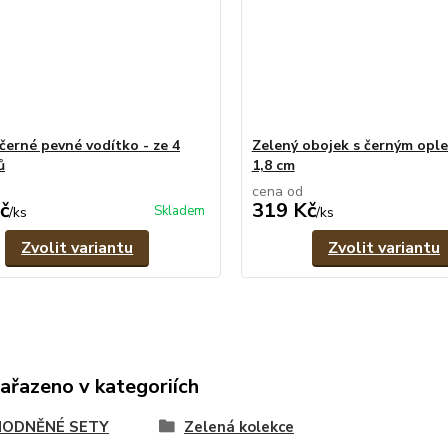
černé pevné vodítko - ze 4
Zelený obojek s černým ople
ů
1,8 cm
cena od
č
319 Kč
Skladem
/
ks
/
ks
Zvolit variantu
Zvolit variantu
zařazeno v kategoriích
ODNĚNÉ SETY
Zelená kolekce