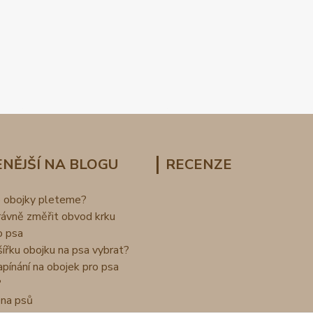
NĚJŠÍ NA BLOGU
RECENZE
o obojky pleteme?
rávně změřit obvod krku
o psa
šířku obojku na psa vybrat?
apínání na obojek pro psa
?
na psů