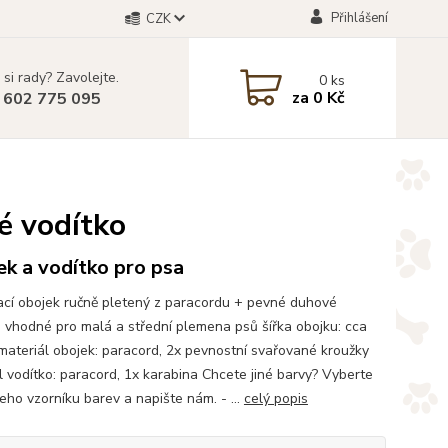
Přihlášení
CZK
 si rady? Zavolejte.
0
ks
za
0 Kč
 602 775 095
é vodítko
k a vodítko pro psa
cí obojek ručně pletený z paracordu + pevné duhové
 vhodné pro malá a střední plemena psů šířka obojku: cca
ateriál obojek: paracord, 2x pevnostní svařované kroužky
l vodítko: paracord, 1x karabina Chcete jiné barvy? Vyberte
šeho vzorníku barev a napište nám. - ...
celý popis