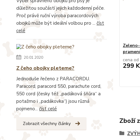
Výběr správného obojku pro psy je
důležitou součástí jejich každodenní péče.
Proč právě ruční výroba paracordových
obojků může být ideální volbou pro ...
číst
celé
Zeleno-
pramen
20.01.2020
cena od
299 K
Z čeho obojky pleteme?
Jednoduše řečeno z PARACORDU.
Paracord, paracord 550, parachute cord,
550 cord (česky též „padáková šňůra“ a
potažmo i „padákovka“) jsou různá
pojmeno...
číst celé
Zboží 
Zobrazit všechny články
ZVÝH