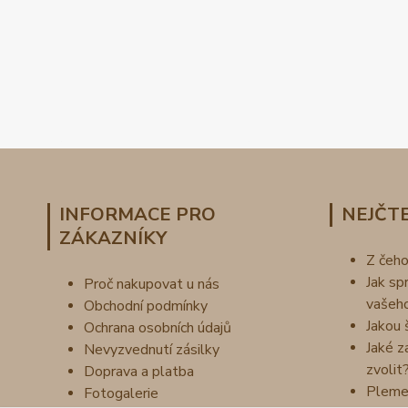
INFORMACE PRO
NEJČTE
ZÁKAZNÍKY
Z čeh
Jak sp
Proč nakupovat u nás
vašeh
Obchodní podmínky
Jakou 
Ochrana osobních údajů
Jaké z
Nevyzvednutí zásilky
zvolit
Doprava a platba
Pleme
Fotogalerie