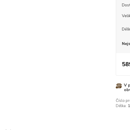
Dos
Veli
Dél
Nej
58
V 
ob
Číslo pr
Délka: